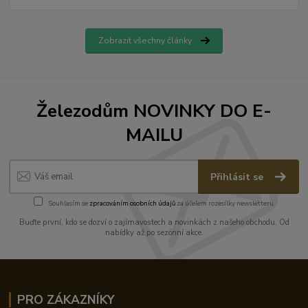
Zobrazit všechny články
Železodům NOVINKY DO E-
MAILU
Přihlásit se
Souhlasím se
zpracováním osobních údajů
za účelem rozesílky newsletteru.
Buďte první, kdo se dozví o zajímavostech a novinkách z našeho obchodu. Od
nabídky až po sezónní akce.
PRO ZÁKAZNÍKY