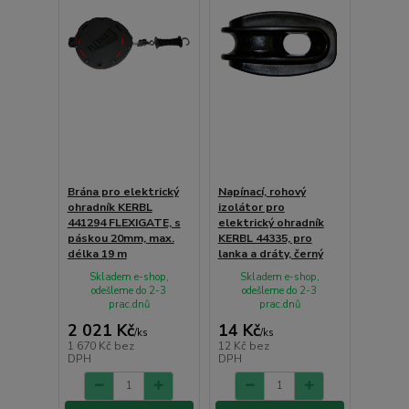
Brána pro elektrický
Napínací, rohový
ohradník KERBL
izolátor pro
441294 FLEXIGATE, s
elektrický ohradník
páskou 20mm, max.
KERBL 44335, pro
délka 19 m
lanka a dráty, černý
Skladem e-shop,
Skladem e-shop,
odešleme do 2-3
odešleme do 2-3
prac.dnů
prac.dnů
2 021 Kč
14 Kč
/
ks
/
ks
1 670 Kč
bez
12 Kč
bez
DPH
DPH