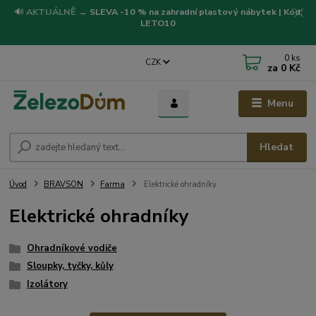
🔊
AKTUÁLNĚ
→
SLEVA -10 % na zahradní plastový nábytek | Kód:
LETO10
0
ks
CZK
za
0 Kč
Menu
Hledat
Úvod
BRAVSON
Farma
Elektrické ohradníky
Elektrické ohradníky
Ohradníkové vodiče
Sloupky, tyčky, kůly
Izolátory