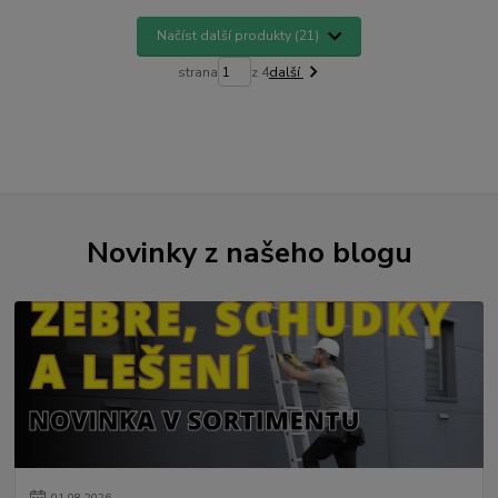
Načíst další produkty (21)
strana
z 4
další
Novinky z našeho blogu
01
.
08
.
2026