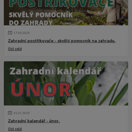
17
.
05
.
2025
Zahradní postřikovače - skvělý pomocník na zahradu.
číst celé
31
.
01
.
2025
Zahradní kalendář - únor.
číst celé