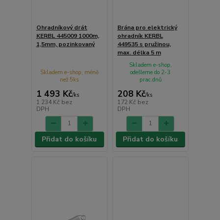
Ohradníkový drát
Brána pro elektrický
KERBL 445009 1000m,
ohradník KERBL
1,5mm, pozinkovaný
449535 s pružinou,
max. délka 5 m
Skladem e-shop,
Skladem e-shop, méně
odešleme do 2-3
než 5ks
prac.dnů
1 493 Kč
208 Kč
/
ks
/
ks
1 234 Kč
bez
172 Kč
bez
DPH
DPH
Přidat do košíku
Přidat do košíku