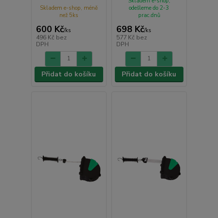
Skladem e-shop,
Skladem e-shop, méně
odešleme do 2-3
než 5ks
prac.dnů
600 Kč
698 Kč
/
ks
/
ks
496 Kč
bez
577 Kč
bez
DPH
DPH
Přidat do košíku
Přidat do košíku