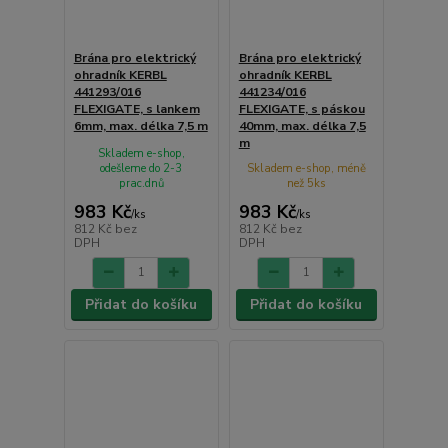
Brána pro elektrický
Brána pro elektrický
ohradník KERBL
ohradník KERBL
441293/016
441234/016
FLEXIGATE, s lankem
FLEXIGATE, s páskou
6mm, max. délka 7,5 m
40mm, max. délka 7,5
m
Skladem e-shop,
odešleme do 2-3
Skladem e-shop, méně
prac.dnů
než 5ks
983 Kč
983 Kč
/
ks
/
ks
812 Kč
bez
812 Kč
bez
DPH
DPH
Přidat do košíku
Přidat do košíku