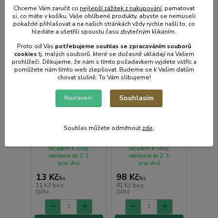
Chceme Vám zaručit co
nejlepší zážitek z nakupování
, pamatovat
si, co máte v košíku, Vaše oblíbené produkty, abyste se nemuseli
pokaždé přihlašovat a na našich stránkách vždy rychle našli to, co
hledáte a ušetřili spoustu času zbytečným klikáním.
Proto od Vás
potřebujeme souhlas s
e
zpracováním souborů
cookies
t
j. malých souborů, které se dočasně ukládají na Vašem
prohlížeči. Děkujeme, že nám s tímto požadavkem vyjdete vstříc a
pomůžete nám tímto web zlepšovat. Budeme se k Vašim datům
chovat slušně. To Vám slibujeme!
Souhlasím
Nastavení
Izolátor pro
Napínací izolátor pro
elektrický ohradník
elektrický ohradník
KERBL 44343, na 2
KERBL 44578
Souhlas můžete odmítnout
zde
.
vruty, na pásku do 20
PREMIUM, na pásku,
mm
na 2 vruty
Skladem e-shop,
Skladem e-shop,
odešleme do 2-3
odešleme do 2-3
prac.dnů
prac.dnů
13 Kč
98 Kč
/
ks
/
ks
11 Kč
bez
81 Kč
bez
DPH
DPH