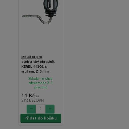
Izolátor pro
elektrický ohradník
KERBL 44309, s
vrutem, Ø 6 mm
Skladem e-shop,
odešleme do 2-3
prac.dnů
11 Kč
/
ks
9 Kč
bez DPH
Přidat do košíku