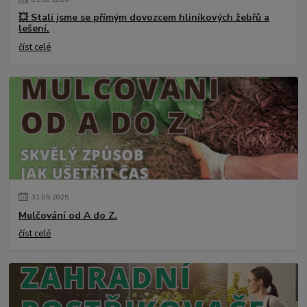
💥 Stali jsme se přímým dovozcem hliníkových žebřů a
lešení.
číst celé
31
.
05
.
2025
Mulčování od A do Z.
číst celé