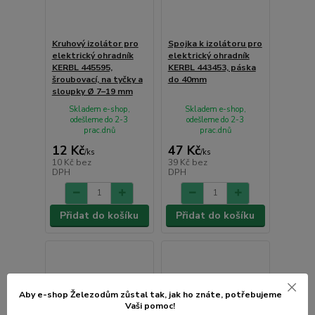
Kruhový izolátor pro
Spojka k izolátoru pro
elektrický ohradník
elektrický ohradník
KERBL 445595,
KERBL 443453, páska
šroubovací, na tyčky a
do 40mm
sloupky Ø 7–19 mm
Skladem e-shop,
Skladem e-shop,
odešleme do 2-3
odešleme do 2-3
prac.dnů
prac.dnů
12 Kč
47 Kč
/
ks
/
ks
10 Kč
bez
39 Kč
bez
DPH
DPH
Přidat do košíku
Přidat do košíku
Aby e-shop Železodům zůstal tak, jak ho znáte, potřebujeme
Vaši pomoc!