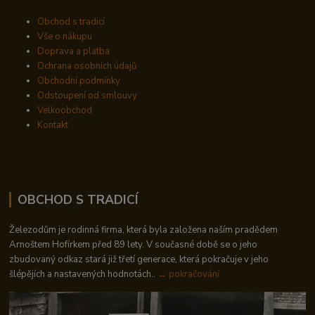
Obchod s tradicí
Vše o nákupu
Doprava a platba
Ochrana osobních údajů
Obchodní podmínky
Odstoupení od smlouvy
Velkoobchod
Kontakt
OBCHOD S TRADICÍ
Železodům je rodinná firma, která byla založena naším pradědem
Arnoštem Hofírkem před 89 lety. V současné době se o jeho
zbudovaný odkaz stará již třetí generace, která pokračuje v jeho
šlépějích a nastavených hodnotách..
→ pokračování