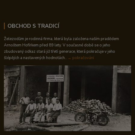
OBCHOD S TRADICÍ
Železodům je rodinná firma, která byla založena naším pradědem
Arnoštem Hofírkem před 89 lety. V současné době se o jeho
zbudovaný odkaz stará již třetí generace, která pokračuje v jeho
šlépějích a nastavených hodnotách..
→ pokračování