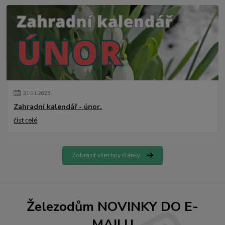
31
.
01
.
2025
Zahradní kalendář - únor.
číst celé
Zobrazit všechny články
Železodům NOVINKY DO E-
MAILU