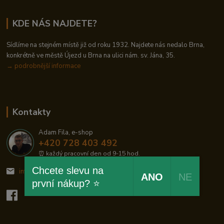
KDE NÁS NAJDETE?
Sídlíme na stejném místě již od roku 1932. Najdete nás nedalo Brna,
konkrétně ve městě Újezd u Brna na ulici nám. sv. Jána, 35.
→
podrobnější informace
Kontakty
Adam Fila, e-shop
+420 728 403 492
⏰ každý pracovní den od 9-15 hod.
Chcete slevu na
info@zelezodum.cz
ANO
NE
první nákup? ⭐