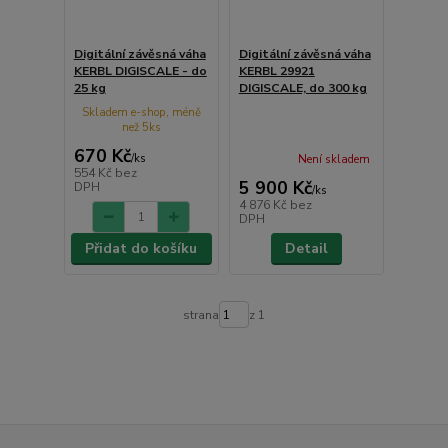
Digitální závěsná váha
Digitální závěsná váha
KERBL DIGISCALE - do
KERBL 29921
25 kg
DIGISCALE, do 300 kg
Skladem e-shop, méně
než 5ks
670 Kč
/
ks
Není skladem
554 Kč
bez
5 900 Kč
DPH
/
ks
4 876 Kč
bez
DPH
Přidat do košíku
Detail
strana
z 1