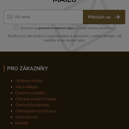
Přihlásit se
Souhlasím se
zpracováním osobních údajů
za účelem rozesílky newsletteru.
Buďte první, kdo se dozví o zajímavostech a novinkách z našeho obchodu. Od
nabídky až po sezónní akce.
PRO ZÁKAZNÍKY
Obchod s tradicí
Vše o nákupu
Doprava a platba
Ochrana osobních údajů
Obchodní podmínky
Odstoupení od smlouvy
Velkoobchod
Kontakt