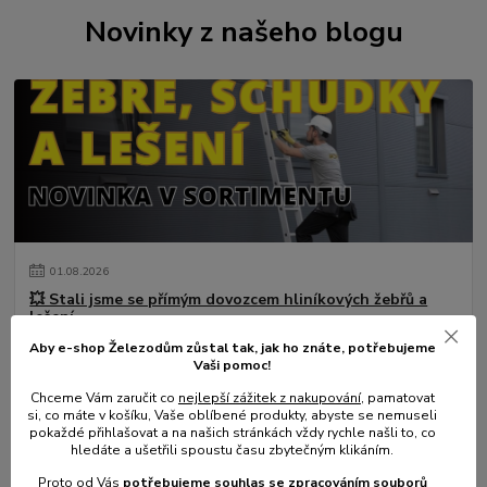
Novinky z našeho blogu
01
.
08
.
2026
💥 Stali jsme se přímým dovozcem hliníkových žebřů a
lešení.
číst celé
Aby e-shop Železodům zůstal tak, jak ho znáte, potřebujeme
Vaši pomoc!
Chceme Vám zaručit co
nejlepší zážitek z nakupování
, pamatovat
si, co máte v košíku, Vaše oblíbené produkty, abyste se nemuseli
pokaždé přihlašovat a na našich stránkách vždy rychle našli to, co
hledáte a ušetřili spoustu času zbytečným klikáním.
Proto od Vás
potřebujeme souhlas s
e
zpracováním souborů