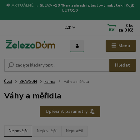
🔊
AKTUÁLNĚ
→
SLEVA -10 % na zahradní plastový nábytek | Kód:
LETO10
0
ks
CZK
za
0 Kč
Menu
Hledat
Úvod
BRAVSON
Farma
Váhy a měřidla
Váhy a měřidla
Upřesnit parametry
Nejnovější
Nejlevnější
Nejdražší