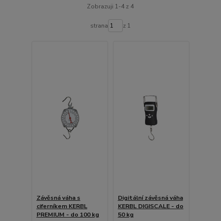
Zobrazuji 1-4 z 4
strana
z 1
Závěsná váha s
Digitální závěsná váha
ciferníkem KERBL
KERBL DIGISCALE - do
PREMIUM - do 100 kg
50 kg