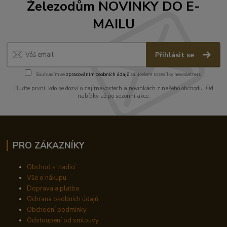
Železodům NOVINKY DO E-
MAILU
Přihlásit se
Souhlasím se
zpracováním osobních údajů
za účelem rozesílky newsletteru.
Buďte první, kdo se dozví o zajímavostech a novinkách z našeho obchodu. Od
nabídky až po sezónní akce.
PRO ZÁKAZNÍKY
Obchod s tradicí
Vše o nákupu
Doprava a platba
Ochrana osobních údajů
Obchodní podmínky
Odstoupení od smlouvy