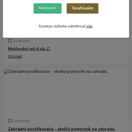
Souhlasím
Nastavení
Souhlas můžete odmítnout
zde
.
31
.
05
.
2025
Mulčování od A do Z.
číst celé
17
.
05
.
2025
Zahradní postřikovače - skvělý pomocník na zahradu.