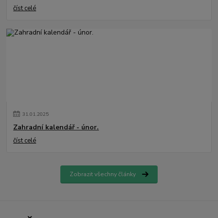
číst celé
31
.
01
.
2025
Zahradní kalendář - únor.
číst celé
Zobrazit všechny články