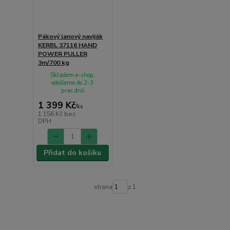
Pákový lanový naviják
KERBL 37116 HAND
POWER PULLER
3m/700 kg
Skladem e-shop,
odešleme do 2-3
prac.dnů
1 399 Kč
/
ks
1 156 Kč
bez
DPH
Přidat do košíku
strana
z 1