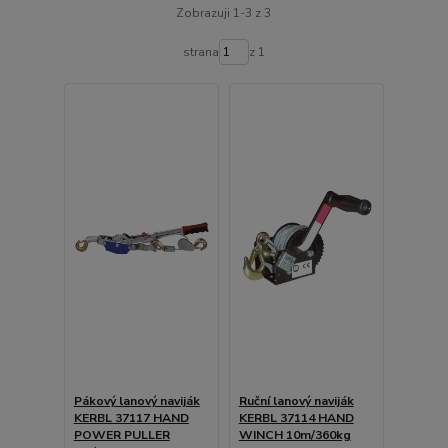
Zobrazuji 1-3 z 3
strana
z 1
Pákový lanový naviják
Ruční lanový naviják
KERBL 37117 HAND
KERBL 37114 HAND
POWER PULLER
WINCH 10m/360kg