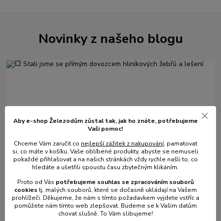
Novinky z našeho blogu
Aby e-shop Železodům zůstal tak, jak ho znáte, potřebujeme
Vaši pomoc!
Chceme Vám zaručit co
nejlepší zážitek z nakupování
, pamatovat
01
.
08
.
2026
si, co máte v košíku, Vaše oblíbené produkty, abyste se nemuseli
pokaždé přihlašovat a na našich stránkách vždy rychle našli to, co
💥 Stali jsme se přímým dovozcem hliníkových žebřů a
hledáte a ušetřili spoustu času zbytečným klikáním.
lešení.
číst celé
Proto od Vás
potřebujeme souhlas s
e
zpracováním souborů
cookies
t
j. malých souborů, které se dočasně ukládají na Vašem
prohlížeči. Děkujeme, že nám s tímto požadavkem vyjdete vstříc a
pomůžete nám tímto web zlepšovat. Budeme se k Vašim datům
chovat slušně. To Vám slibujeme!