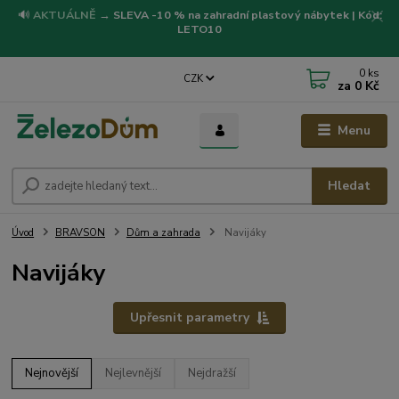
🔊
AKTUÁLNĚ
→
SLEVA -10 % na zahradní plastový nábytek | Kód:
LETO10
0
ks
CZK
za
0 Kč
Menu
Hledat
Úvod
BRAVSON
Dům a zahrada
Navijáky
Navijáky
Upřesnit parametry
Nejnovější
Nejlevnější
Nejdražší