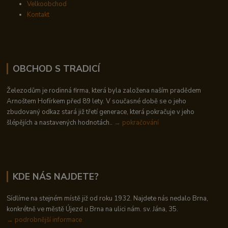
Velkoobchod
Kontakt
OBCHOD S TRADICÍ
Železodům je rodinná firma, která byla založena naším pradědem
Arnoštem Hofírkem před 89 lety. V současné době se o jeho
zbudovaný odkaz stará již třetí generace, která pokračuje v jeho
šlépějích a nastavených hodnotách..
→ pokračování
KDE NÁS NAJDETE?
Sídlíme na stejném místě již od roku 1932. Najdete nás nedalo Brna,
konkrétně ve městě Újezd u Brna na ulici nám. sv. Jána, 35.
→
podrobnější informace