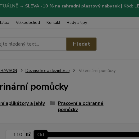
TUÁLNĚ
→
SLEVA -10 % na zahradní plastový nábytek | Kód: 
latba
Velkoobchod
Kontakt
Rady a tipy
Hledat
BRAVSON
Dezinsekce a dezinfekce
Veterinární pomůcky
rinární pomůcky
ční aplikátory a jehly
Pracovní a ochranné
pomůcky
Kč
Od