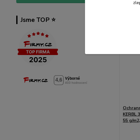
zle
Přid
Jsme TOP ⭐️
Ochrann
KERBL 3
55 g/m2