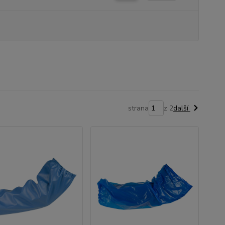
strana
z 2
další