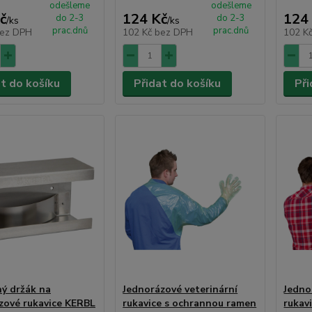
odešleme
odešleme
č
124 Kč
124
do 2-3
do 2-3
/
ks
/
ks
prac.dnů
prac.dnů
ez DPH
102 Kč
bez DPH
102 K
at do košíku
Přidat do košíku
Při
ý držák na
Jednorázové veterinární
Jedno
zové rukavice KERBL
rukavice s ochrannou ramen
rukav