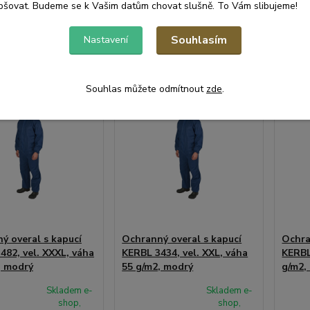
pšovat. Budeme se k Vašim datům chovat slušně. To Vám slibujeme!
at do košíku
Přidat do košíku
Při
Souhlasím
Nastavení
Souhlas můžete odmítnout
zde
.
ý overal s kapucí
Ochranný overal s kapucí
Ochra
482, vel. XXXL, váha
KERBL 3434, vel. XXL, váha
KERBL
, modrý
55 g/m2, modrý
g/m2,
Skladem e-
Skladem e-
shop,
shop,