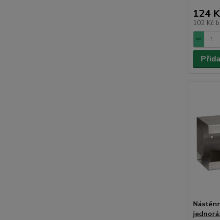
124 K
102 Kč
b
Přid
Nástěnn
jednorá