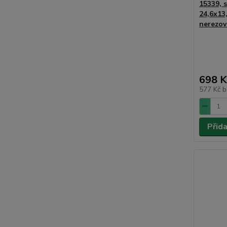
15339, s
24,6x13
nerezov
698 K
577 Kč
b
Přid