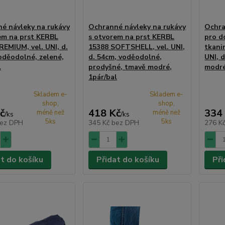
é návleky na rukávy
Ochranné návleky na rukávy
Ochra
em na prst KERBL
s otvorem na prst KERBL
pro d
REMIUM, vel. UNI, d.
15388 SOFTSHELL, vel. UNI,
tkani
oděodolné, zelené,
d. 54cm, voděodolné,
UNI, 
l
prodyšné, tmavě modré,
modré
1pár/bal
Skladem e-
Skladem e-
shop,
shop,
č
418 Kč
334
méně než
méně než
/
ks
/
ks
5ks
5ks
ez DPH
345 Kč
bez DPH
276 K
at do košíku
Přidat do košíku
Při