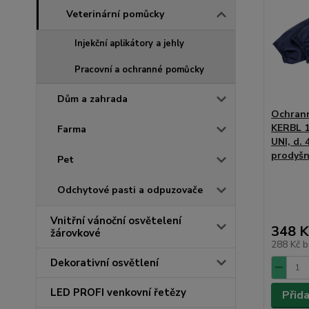
Veterinární pomůcky
Injekční aplikátory a jehly
Pracovní a ochranné pomůcky
Dům a zahrada
Ochrann
KERBL 1
Farma
UNI, d.
prodyšn
Pet
Odchytové pasti a odpuzovače
Vnitřní vánoční osvětelení
348 K
žárovkové
288 Kč
b
Dekorativní osvětlení
LED PROFI venkovní řetězy
Přid