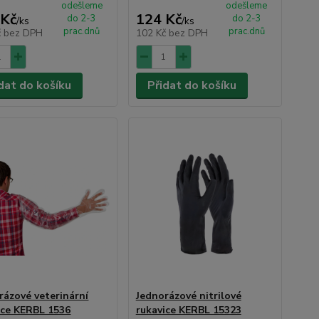
odešleme
odešleme
 Kč
124 Kč
do 2-3
do 2-3
/
ks
/
ks
prac.dnů
prac.dnů
č
bez DPH
102 Kč
bez DPH
dat do košíku
Přidat do košíku
rázové veterinární
Jednorázové nitrilové
ice KERBL 1536
rukavice KERBL 15323