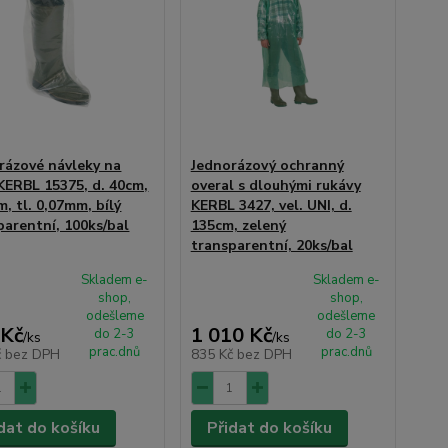
rázové návleky na
Jednorázový ochranný
KERBL 15375, d. 40cm,
overal s dlouhými rukávy
m, tl. 0,07mm, bílý
KERBL 3427, vel. UNI, d.
parentní, 100ks/bal
135cm, zelený
transparentní, 20ks/bal
Skladem e-
Skladem e-
shop,
shop,
odešleme
odešleme
 Kč
1 010 Kč
do 2-3
do 2-3
/
ks
/
ks
prac.dnů
prac.dnů
č
bez DPH
835 Kč
bez DPH
dat do košíku
Přidat do košíku