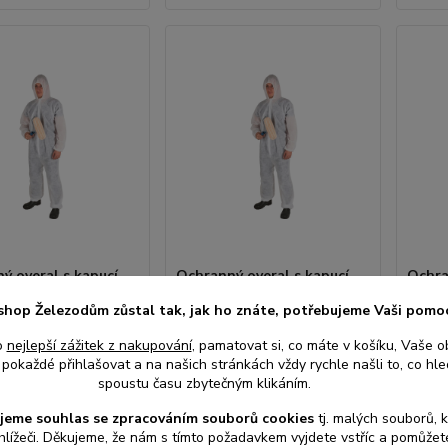
ý overal s kapucí
Ochranný overal s kapucí
Ochra
479, vel. XXXL, váha
KERBL 3431, vel. XXL, váha
KERBL
shop Železodům zůstal tak, jak ho znáte, potřebujeme Vaši pomo
 bílý
45 g/m2, bílý
g/m2, 
o
nejlepší zážitek z nakupování
, pamatovat si, co máte v košíku, Vaše o
Skladem e-
Skladem e-
pokaždé přihlašovat a na našich stránkách vždy rychle našli to, co hled
shop,
shop,
spoustu času zbytečným klikáním.
odešleme
odešleme
č
110 Kč
110
do 2-3
do 2-3
/
ks
/
ks
jeme souhlas s
e
zpracováním souborů cookies
t
j. malých souborů, 
prac.dnů
prac.dnů
z DPH
91 Kč
bez DPH
91 Kč
hlížeči. Děkujeme, že nám s tímto požadavkem vyjdete vstříc a pomůže