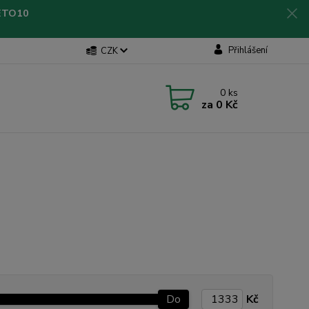
LETO10
Přihlášení
CZK
0
ks
za
0 Kč
Do
Kč