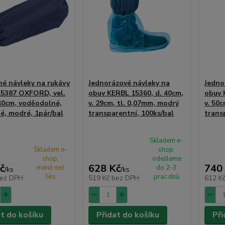
é návleky na rukávy
Jednorázové návleky na
Jedno
5387 OXFORD, vel.
obuv KERBL 15360, d. 40cm,
obuv 
 40cm, voděodolné,
v. 29cm, tl. 0,07mm, modrý
v. 50c
é, modré, 1pár/bal
transparentní, 100ks/bal
trans
Skladem e-
Skladem e-
shop,
shop,
odešleme
č
628 Kč
740
méně než
do 2-3
/
ks
/
ks
5ks
prac.dnů
ez DPH
519 Kč
bez DPH
612 K
at do košíku
Přidat do košíku
Při