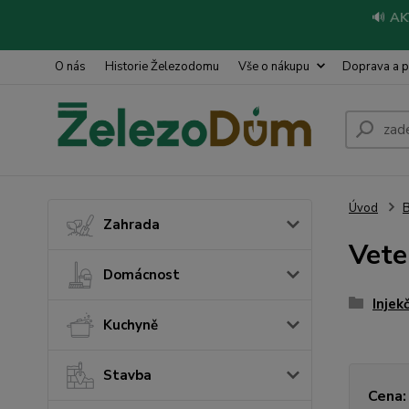
🔊
AK
O nás
Historie Železodomu
Vše o nákupu
Doprava a p
Úvod
Zahrada
Vete
Domácnost
Injek
Kuchyně
Stavba
Cena: