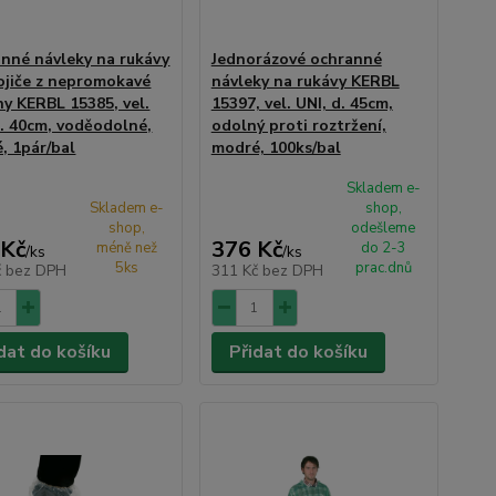
nné návleky na rukávy
Jednorázové ochranné
ojiče z nepromokavé
návleky na rukávy KERBL
ny KERBL 15385, vel.
15397, vel. UNI, d. 45cm,
d. 40cm, voděodolné,
odolný proti roztržení,
, 1pár/bal
modré, 100ks/bal
Skladem e-
Skladem e-
shop,
shop,
odešleme
 Kč
376 Kč
méně než
do 2-3
/
ks
/
ks
5ks
prac.dnů
č
bez DPH
311 Kč
bez DPH
dat do košíku
Přidat do košíku