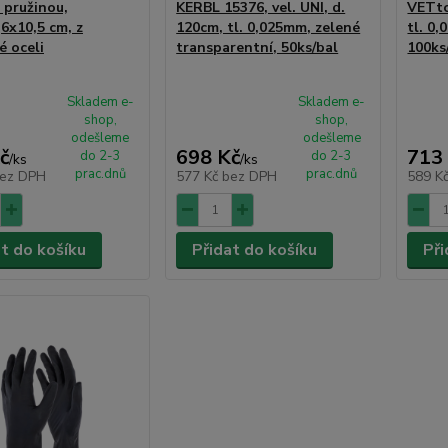
 pružinou,
KERBL 15376, vel. UNI, d.
VETto
,6x10,5 cm, z
120cm, tl. 0,025mm, zelené
tl. 0
é oceli
transparentní, 50ks/bal
100ks
Skladem e-
Skladem e-
shop,
shop,
odešleme
odešleme
č
698 Kč
713
do 2-3
do 2-3
/
ks
/
ks
prac.dnů
prac.dnů
ez DPH
577 Kč
bez DPH
589 K
at do košíku
Přidat do košíku
Při