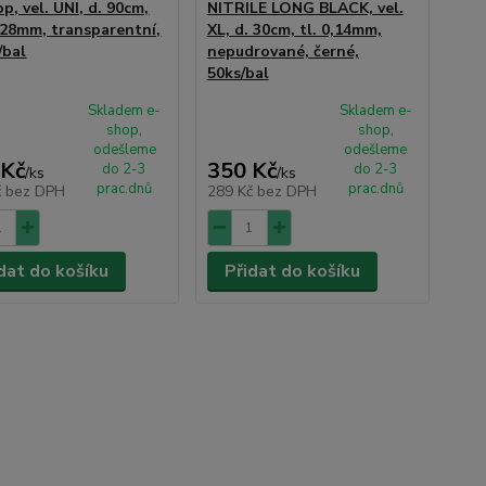
p, vel. UNI, d. 90cm,
NITRILE LONG BLACK, vel.
,028mm, transparentní,
XL, d. 30cm, tl. 0,14mm,
/bal
nepudrované, černé,
50ks/bal
Skladem e-
Skladem e-
shop,
shop,
odešleme
odešleme
 Kč
350 Kč
do 2-3
do 2-3
/
ks
/
ks
prac.dnů
prac.dnů
č
bez DPH
289 Kč
bez DPH
dat do košíku
Přidat do košíku