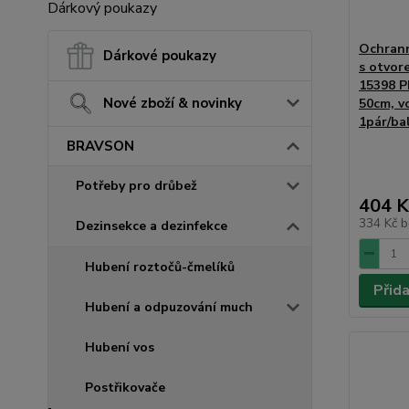
Dárkový poukazy
Ochrann
Dárkové poukazy
s otvor
15398 P
Nové zboží & novinky
50cm, v
1pár/ba
BRAVSON
Potřeby pro drůbež
404 K
334 Kč
b
Dezinsekce a dezinfekce
Hubení roztočů-čmelíků
Přid
Hubení a odpuzování much
Hubení vos
Postřikovače