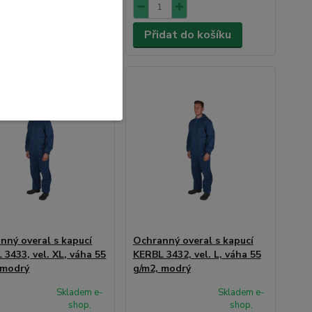
dat do košíku
Přidat do košíku
nný overal s kapucí
Ochranný overal s kapucí
 3433, vel. XL, váha 55
KERBL 3432, vel. L, váha 55
 modrý
g/m2, modrý
Skladem e-
Skladem e-
shop,
shop,