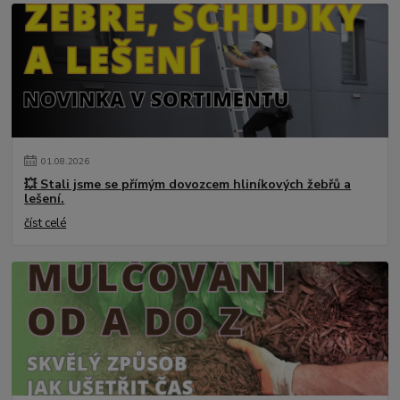
01
.
08
.
2026
💥 Stali jsme se přímým dovozcem hliníkových žebřů a
lešení.
číst celé