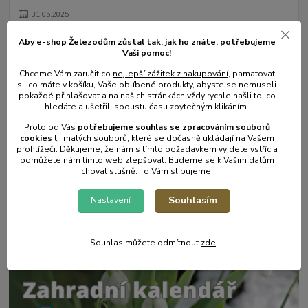
31
.
05
.
2025
Mulčování od A do Z.
Aby e-shop Železodům zůstal tak, jak ho znáte, potřebujeme
číst celé
Vaši pomoc!
Chceme Vám zaručit co
nejlepší zážitek z nakupování
, pamatovat
si, co máte v košíku, Vaše oblíbené produkty, abyste se nemuseli
pokaždé přihlašovat a na našich stránkách vždy rychle našli to, co
hledáte a ušetřili spoustu času zbytečným klikáním.
Proto od Vás
potřebujeme souhlas s
e
zpracováním souborů
cookies
t
j. malých souborů, které se dočasně ukládají na Vašem
prohlížeči. Děkujeme, že nám s tímto požadavkem vyjdete vstříc a
pomůžete nám tímto web zlepšovat. Budeme se k Vašim datům
chovat slušně. To Vám slibujeme!
Souhlasím
Nastavení
17
.
05
.
2025
Zahradní postřikovače - skvělý pomocník na zahradu.
číst celé
Souhlas můžete odmítnout
zde
.