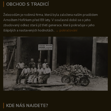
OBCHOD S TRADICÍ
Železodům je rodinná firma, která byla založena naším pradědem
Arnoštem Hofírkem před 89 lety. V současné době se o jeho
zbudovaný odkaz stará již třetí generace, která pokračuje v jeho
šlépějích a nastavených hodnotách..
→ pokračování
KDE NÁS NAJDETE?