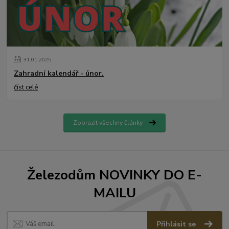
31
.
01
.
2025
Zahradní kalendář - únor.
číst celé
Zobrazit všechny články
Železodům NOVINKY DO E-
MAILU
Přihlásit se