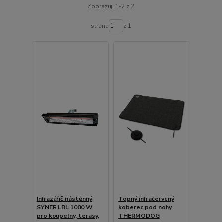
Zobrazuji 1-2 z 2
strana
z 1
Infrazářič nástěnný
Topný infračervený
SYNER LBL 1000 W
koberec pod nohy
pro koupelny, terasy,
THERMODOG