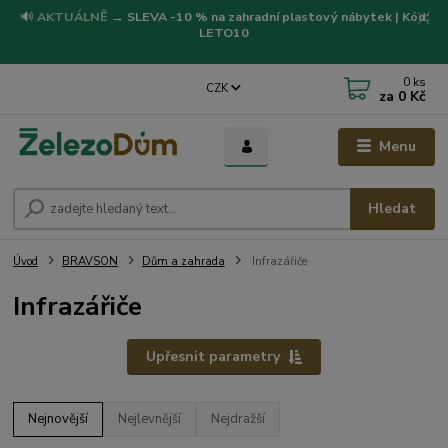
🔊
AKTUÁLNĚ
→
SLEVA -10 % na zahradní plastový nábytek | Kód:
LETO10
0
ks
CZK
za
0 Kč
Menu
Hledat
Úvod
BRAVSON
Dům a zahrada
Infrazářiče
Infrazářiče
Upřesnit parametry
Nejnovější
Nejlevnější
Nejdražší