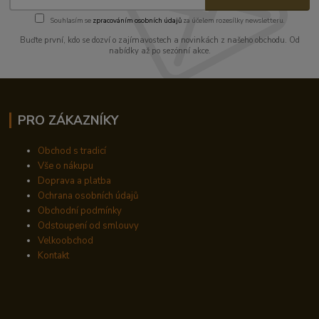
Souhlasím se
zpracováním osobních údajů
za účelem rozesílky newsletteru.
Buďte první, kdo se dozví o zajímavostech a novinkách z našeho obchodu. Od
nabídky až po sezónní akce.
PRO ZÁKAZNÍKY
Obchod s tradicí
Vše o nákupu
Doprava a platba
Ochrana osobních údajů
Obchodní podmínky
Odstoupení od smlouvy
Velkoobchod
Kontakt