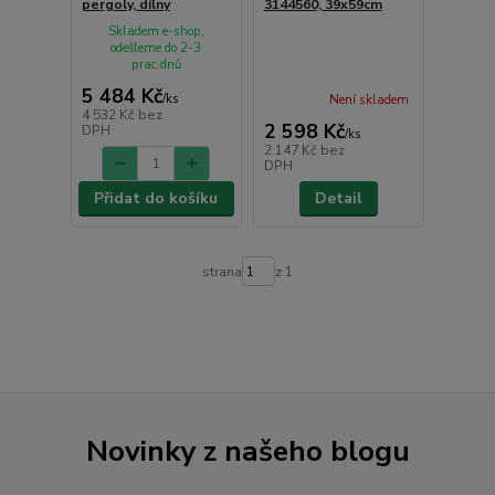
pergoly, dílny
3144560, 39x59cm
Skladem e-shop,
odešleme do 2-3
prac.dnů
5 484 Kč
/
ks
Není skladem
4 532 Kč
bez
2 598 Kč
DPH
/
ks
2 147 Kč
bez
DPH
Přidat do košíku
Detail
strana
z 1
Novinky z našeho blogu