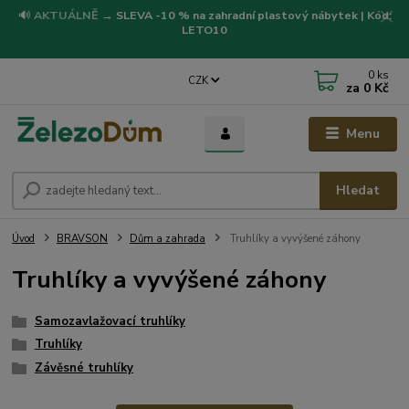
🔊
AKTUÁLNĚ
→
SLEVA -10 % na zahradní plastový nábytek | Kód:
LETO10
0
ks
CZK
za
0 Kč
Menu
Hledat
Úvod
BRAVSON
Dům a zahrada
Truhlíky a vyvýšené záhony
Truhlíky a vyvýšené záhony
Samozavlažovací truhlíky
Truhlíky
Závěsné truhlíky