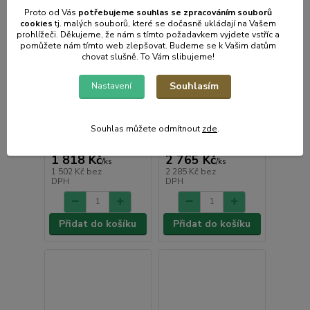
Proto od Vás
potřebujeme souhlas s
e
zpracováním souborů
cookies
t
j. malých souborů, které se dočasně ukládají na Vašem
prohlížeči. Děkujeme, že nám s tímto požadavkem vyjdete vstříc a
pomůžete nám tímto web zlepšovat. Budeme se k Vašim datům
chovat slušně. To Vám slibujeme!
Truhlík, vyvýšený
Truhlík, vyvýšený
záhon STEFANPLAST
záhon STEFANPLAST
Souhlasím
Nastavení
ITALIA 43 bílá, s
ITALIA 100 šedá, s
mřížkou
mřížkou
Skladem e-shop,
Souhlas můžete odmítnout
zde
.
Skladem e-shop, méně
odešleme do 2-3
než 5ks
prac.dnů
1 818 Kč
2 765 Kč
/
ks
/
ks
1 502 Kč
bez
2 285 Kč
bez
DPH
DPH
Přidat do košíku
Přidat do košíku