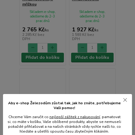
mřížkou
Skladem e-shop,
Skladem e-shop,
odešleme do 2-3
odešleme do 2-3
prac.dnů
prac.dnů
2 765 Kč
1 927 Kč
/
ks
/
ks
2 285 Kč
bez
1 593 Kč
bez
DPH
DPH
Přidat do košíku
Přidat do košíku
Aby e-shop Železodům zůstal tak, jak ho znáte, potřebujeme
Vaši pomoc!
Chceme Vám zaručit co
nejlepší zážitek z nakupování
, pamatovat
si, co máte v košíku, Vaše oblíbené produkty, abyste se nemuseli
pokaždé přihlašovat a na našich stránkách vždy rychle našli to, co
hledáte a ušetřili spoustu času zbytečným klikáním.