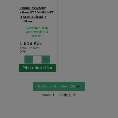
Truhlík, vyvýšený
záhon STEFANPLAST
ITALIA 43 šedá, s
mřížkou
Skladem e-shop,
odešleme do 2-3
prac.dnů
1 818 Kč
/
ks
1 502 Kč
bez
DPH
Přidat do košíku
Načíst další produkty (9)
strana
z 2
další