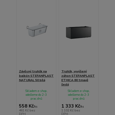
Závěsný truhlík na
Truhlík, vyvýšený
balkón STEFANPLAST
záhon STEFANPLAST
NATURAL 50 bílá
ETHICA 80 tmavě
šedá
Skladem e-shop,
Skladem e-shop,
odešleme do 2-3
odešleme do 2-3
prac.dnů
prac.dnů
558 Kč
1 333 Kč
/
ks
/
ks
461 Kč
bez
1 102 Kč
bez
DPH
DPH