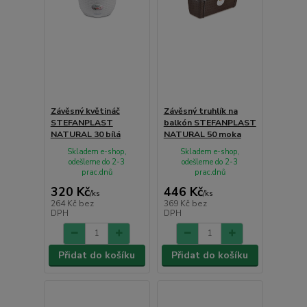
Závěsný květináč
Závěsný truhlík na
STEFANPLAST
balkón STEFANPLAST
NATURAL 30 bílá
NATURAL 50 moka
Skladem e-shop,
Skladem e-shop,
odešleme do 2-3
odešleme do 2-3
prac.dnů
prac.dnů
320 Kč
446 Kč
/
ks
/
ks
264 Kč
bez
369 Kč
bez
DPH
DPH
Přidat do košíku
Přidat do košíku