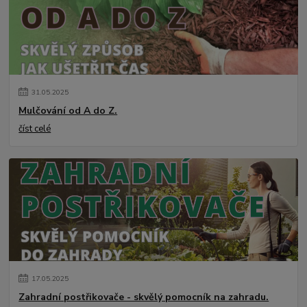
31
.
05
.
2025
Mulčování od A do Z.
číst celé
17
.
05
.
2025
Zahradní postřikovače - skvělý pomocník na zahradu.