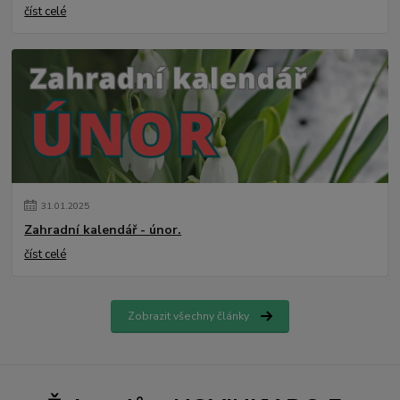
číst celé
31
.
01
.
2025
Zahradní kalendář - únor.
číst celé
Zobrazit všechny články