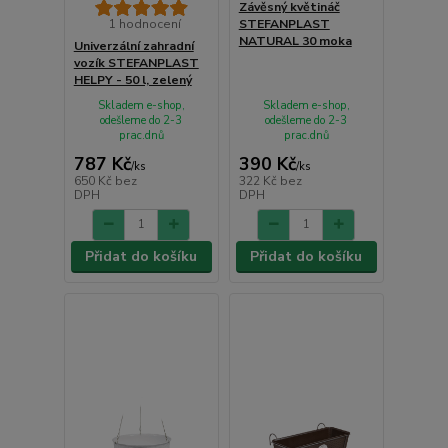
Závěsný květináč
1 hodnocení
STEFANPLAST
NATURAL 30 moka
Univerzální zahradní
vozík STEFANPLAST
HELPY - 50 l, zelený
Skladem e-shop,
Skladem e-shop,
odešleme do 2-3
odešleme do 2-3
prac.dnů
prac.dnů
787 Kč
390 Kč
/
ks
/
ks
650 Kč
bez
322 Kč
bez
DPH
DPH
Přidat do košíku
Přidat do košíku