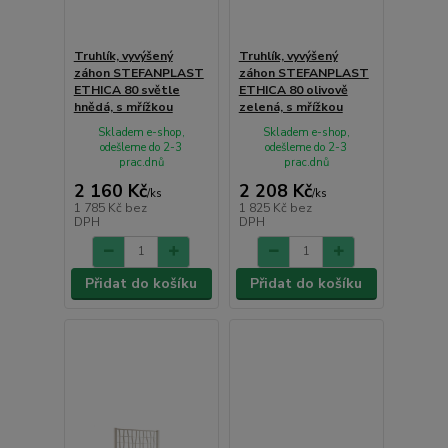
Truhlík, vyvýšený
Truhlík, vyvýšený
záhon STEFANPLAST
záhon STEFANPLAST
ETHICA 80 světle
ETHICA 80 olivově
hnědá, s mřížkou
zelená, s mřížkou
Skladem e-shop,
Skladem e-shop,
odešleme do 2-3
odešleme do 2-3
prac.dnů
prac.dnů
2 160 Kč
2 208 Kč
/
ks
/
ks
1 785 Kč
bez
1 825 Kč
bez
DPH
DPH
Přidat do košíku
Přidat do košíku