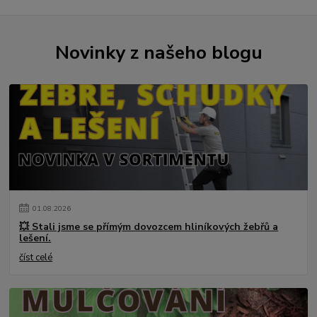
Novinky z našeho blogu
01
.
08
.
2026
💥 Stali jsme se přímým dovozcem hliníkových žebřů a
lešení.
číst celé