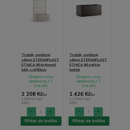
Truhlík, vyvýšený
Truhlík, vyvýšený
záhon STEFANPLAST
záhon STEFANPLAST
ETHICA 80 krémově
ETHICA 80 světle
bílá, s mřížkou
hnědá
Skladem e-shop,
Skladem e-shop,
odešleme do 2-3
odešleme do 2-3
prac.dnů
prac.dnů
2 208 Kč
1 426 Kč
/
ks
/
ks
1 825 Kč
bez
1 179 Kč
bez
DPH
DPH
Přidat do košíku
Přidat do košíku