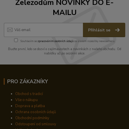
Železodům NOVINKY DO E-
MAILU
Přihlásit se
Souhlasím se
zpracováním osobních údajů
za účelem rozesílky newsletteru.
Buďte první, kdo se dozví o zajímavostech a novinkách z našeho obchodu. Od
nabídky až po sezónní akce.
PRO ZÁKAZNÍKY
Obchod s tradicí
Vše o nákupu
Doprava a platba
Ochrana osobních údajů
Obchodní podmínky
Odstoupení od smlouvy