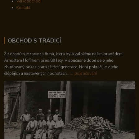
Velkoobchod
Kontakt
OBCHOD S TRADICÍ
Železodům je rodinná firma, která byla založena naším pradědem
Arnoštem Hofírkem před 89 lety. V současné době se o jeho
zbudovaný odkaz stará již třetí generace, která pokračuje v jeho
šlépějích a nastavených hodnotách..
→ pokračování