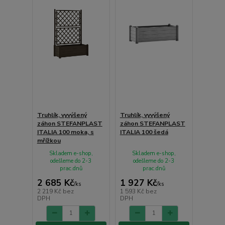
Truhlík, vyvýšený
Truhlík, vyvýšený
záhon STEFANPLAST
záhon STEFANPLAST
ITALIA 100 moka, s
ITALIA 100 šedá
mřížkou
Skladem e-shop,
Skladem e-shop,
odešleme do 2-3
odešleme do 2-3
prac.dnů
prac.dnů
2 685 Kč
1 927 Kč
/
ks
/
ks
2 219 Kč
bez
1 593 Kč
bez
DPH
DPH