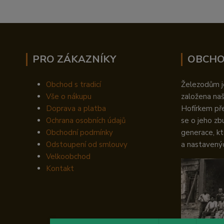
PRO ZÁKAZNÍKY
OBCHO
Obchod s tradicí
Železodům je
Vše o nákupu
založena na
Doprava a platba
Hofírkem př
Ochrana osobních údajů
se o jeho zb
Obchodní podmínky
generace, kt
Odstoupení od smlouvy
a nastavený
Velkoobchod
Kontakt