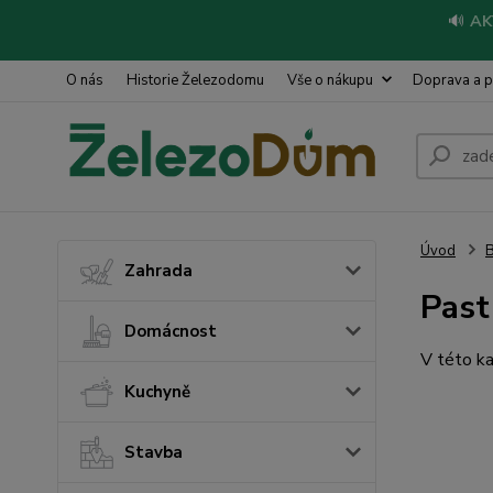
🔊
AK
O nás
Historie Železodomu
Vše o nákupu
Doprava a p
Úvod
Zahrada
Past
Domácnost
V této ka
Kuchyně
Stavba