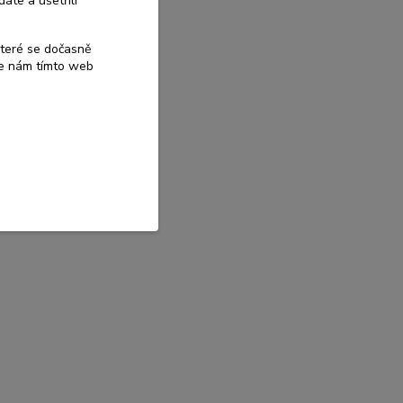
áte a ušetřili
které se dočasně
te nám tímto web