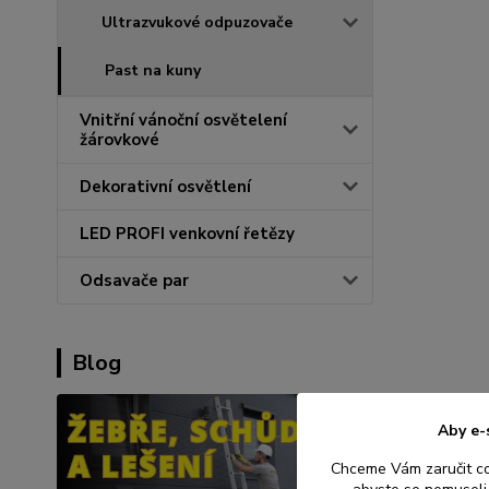
Ultrazvukové odpuzovače
Past na kuny
Vnitřní vánoční osvětelení
žárovkové
Dekorativní osvětlení
LED PROFI venkovní řetězy
Odsavače par
Blog
Aby e-
Chceme Vám zaručit c