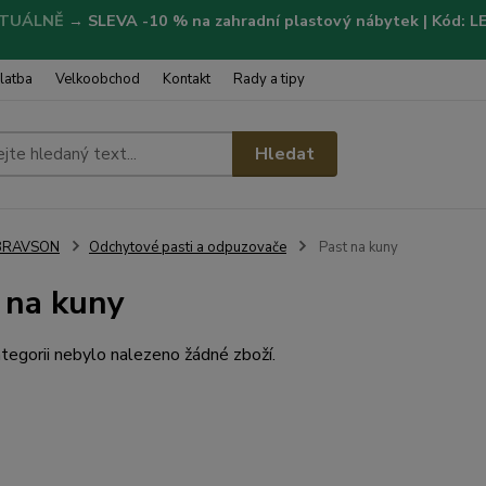
TUÁLNĚ
→
SLEVA -10 % na zahradní plastový nábytek | Kód: 
latba
Velkoobchod
Kontakt
Rady a tipy
Hledat
BRAVSON
Odchytové pasti a odpuzovače
Past na kuny
 na kuny
tegorii nebylo nalezeno žádné zboží.