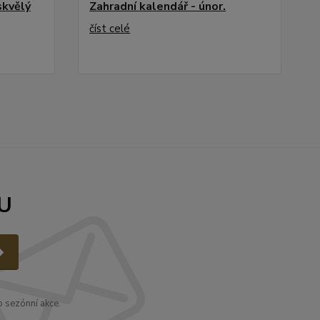
skvělý
Zahradní kalendář - únor.
číst celé
U
 sezónní akce.