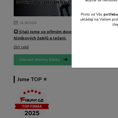
abyste se nemuseli 
Proto od Vás
potřebu
ukládají na Vašem pro
01.08.2026
zle
💥 Stali jsme se přímým dovozcem
hliníkových žebřů a lešení.
číst celé
Zobrazit všechny články
Jsme TOP ⭐️