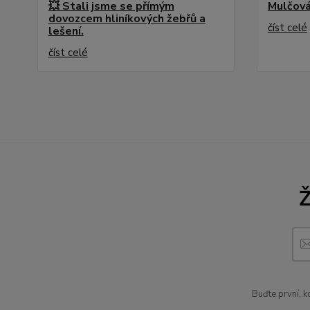
💥 Stali jsme se přímým
Mulčová
dovozcem hliníkových žebřů a
číst celé
lešení.
číst celé
Buďte první, 