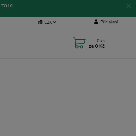
LETO10
Přihlášení
CZK
0
ks
za
0 Kč