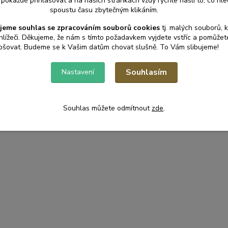
pokaždé přihlašovat a na našich stránkách vždy rychle našli to, co hled
spoustu času zbytečným klikáním.
jeme souhlas s
e
zpracováním souborů cookies
t
j. malých souborů, 
hlížeči. Děkujeme, že nám s tímto požadavkem vyjdete vstříc a pomůže
pšovat. Budeme se k Vašim datům chovat slušně. To Vám slibujeme!
Souhlasím
Nastavení
Souhlas můžete odmítnout
zde
.