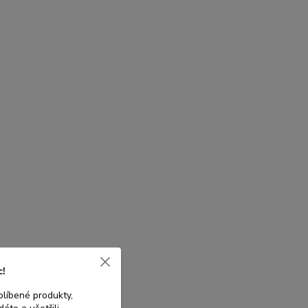
c!
blíbené produkty,