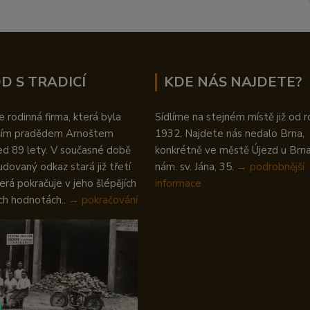
D S TRADICÍ
KDE NÁS NAJDETE?
 rodinná firma, která byla
Sídlíme na stejném místě již od r
ším pradědem Arnoštem
1932. Najdete nás nedalo Brna,
ed 89 lety. V současné době
konkrétně ve městě Újezd u Brna 
udovaný odkaz stará již třetí
nám. sv. Jána, 35.
→
podrobnější
erá pokračuje v jeho šlépějích
informace
ch hodnotách..
→ pokračování