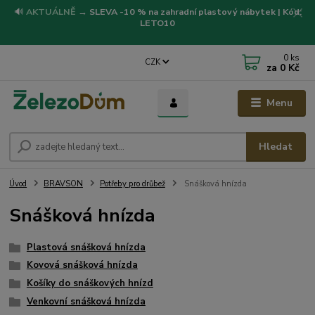
🔊
AKTUÁLNĚ
→
SLEVA -10 % na zahradní plastový nábytek | Kód:
LETO10
0
ks
CZK
za
0 Kč
Menu
Hledat
Úvod
BRAVSON
Potřeby pro drůbež
Snášková hnízda
Snášková hnízda
Plastová snášková hnízda
Kovová snášková hnízda
Košíky do snáškových hnízd
Venkovní snášková hnízda