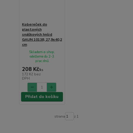
Kobereček do
plastových
snáškových hnízd
GAUN 10138, 27,9x40,2
cm
Skladem e-shop,
odešleme do 2-3
prac.dnů
208 Kč
/
ks
172 Kč
bez
DPH
Přidat do košíku
strana
z 1