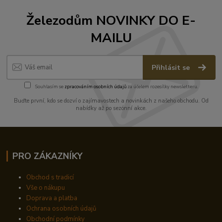
Železodům NOVINKY DO E-
MAILU
Přihlásit se
Souhlasím se
zpracováním osobních údajů
za účelem rozesílky newsletteru.
Buďte první, kdo se dozví o zajímavostech a novinkách z našeho obchodu. Od
nabídky až po sezónní akce.
PRO ZÁKAZNÍKY
Obchod s tradicí
Vše o nákupu
Doprava a platba
Ochrana osobních údajů
Obchodní podmínky