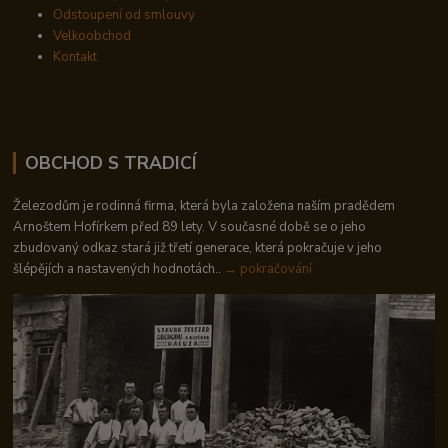
Odstoupení od smlouvy
Velkoobchod
Kontakt
OBCHOD S TRADICÍ
Železodům je rodinná firma, která byla založena naším pradědem
Arnoštem Hofírkem před 89 lety. V současné době se o jeho
zbudovaný odkaz stará již třetí generace, která pokračuje v jeho
šlépějích a nastavených hodnotách..
→ pokračování