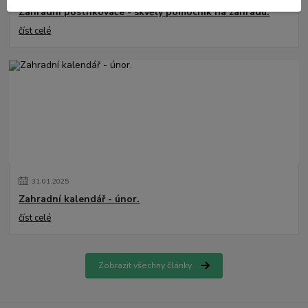
Zahradní postřikovače - skvělý pomocník na zahradu.
číst celé
31
.
01
.
2025
Zahradní kalendář - únor.
číst celé
Zobrazit všechny články