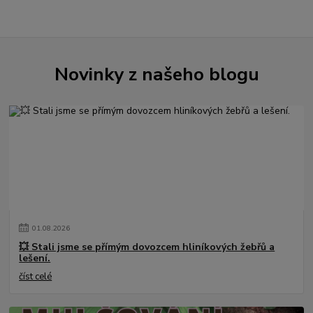
Novinky z našeho blogu
01
.
08
.
2026
💥 Stali jsme se přímým dovozcem hliníkových žebřů a
lešení.
číst celé