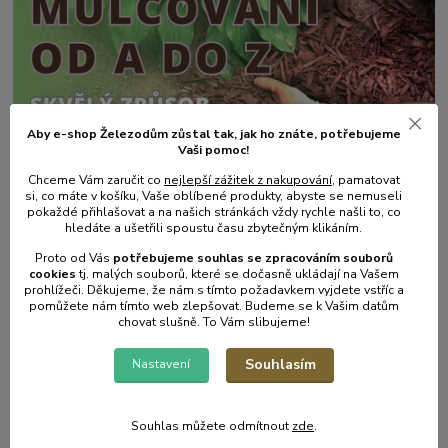
Aby e-shop Železodům zůstal tak, jak ho znáte, potřebujeme
Vaši pomoc!
31
.
05
.
2025
Chceme Vám zaručit co
nejlepší zážitek z nakupování
, pamatovat
Mulčování od A do Z.
si, co máte v košíku, Vaše oblíbené produkty, abyste se nemuseli
pokaždé přihlašovat a na našich stránkách vždy rychle našli to, co
číst celé
hledáte a ušetřili spoustu času zbytečným klikáním.
Proto od Vás
potřebujeme souhlas s
e
zpracováním souborů
cookies
t
j. malých souborů, které se dočasně ukládají na Vašem
prohlížeči. Děkujeme, že nám s tímto požadavkem vyjdete vstříc a
pomůžete nám tímto web zlepšovat. Budeme se k Vašim datům
chovat slušně. To Vám slibujeme!
Souhlasím
Nastavení
Souhlas můžete odmítnout
zde
.
17
.
05
.
2025