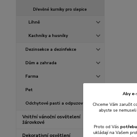
Dřevěné kurníky pro slepice
Líhně
Kachníky a husníky
Dezinsekce a dezinfekce
Dům a zahrada
Farma
Pet
Aby e-
Odchytové pasti a odpuzovače
Chceme Vám zaručit c
abyste se nemuseli 
Vnitřní vánoční osvětelení
žárovkové
Proto od Vás
potřebu
ukládají na Vašem pro
Dekorativní osvětlení