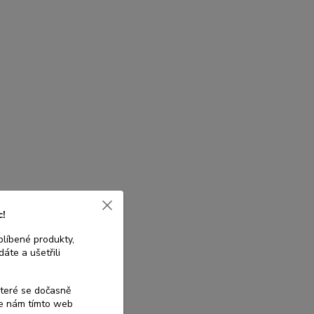
c!
blíbené produkty,
áte a ušetřili
které se dočasně
te nám tímto web