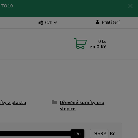
LETO10
Přihlášení
CZK
0
ks
za
0 Kč
íky z plastu
Dřevěné kurníky pro
slepice
Do
Kč