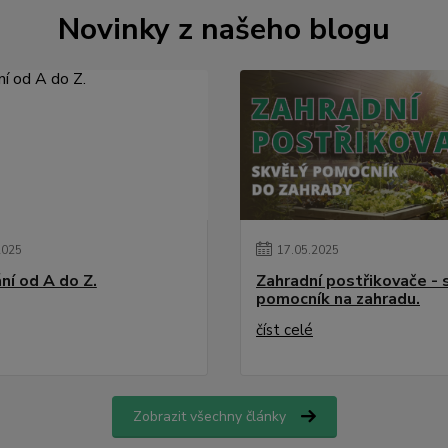
Novinky z našeho blogu
2025
17
.
05
.
2025
ní od A do Z.
Zahradní postřikovače - 
pomocník na zahradu.
číst celé
Zobrazit všechny články