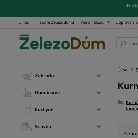
🔊
AK
O nás
Historie Železodomu
Vše o nákupu
Doprava a p
Úvod
Zahrada
Kurn
Domácnost
Kurní
lami
Kuchyně
Stavba
Cena: