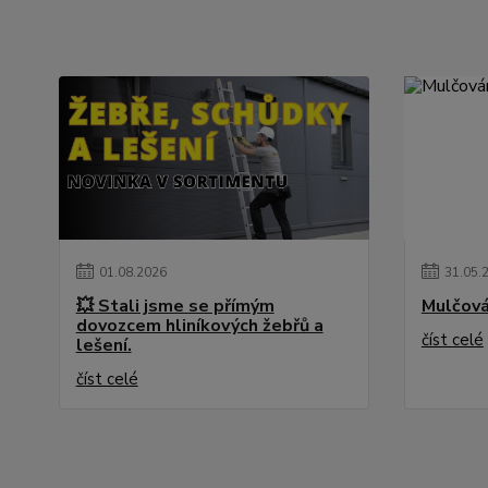
01
.
08
.
2026
31
.
05
.
💥 Stali jsme se přímým
Mulčová
dovozcem hliníkových žebřů a
číst celé
lešení.
číst celé