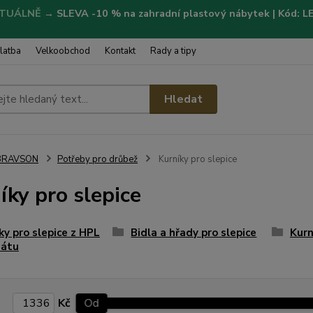
TUÁLNĚ
→
SLEVA -10 % na zahradní plastový nábytek | Kód: 
latba
Velkoobchod
Kontakt
Rady a tipy
Hledat
BRAVSON
Potřeby pro drůbež
Kurníky pro slepice
íky pro slepice
ky pro slepice z HPL
Bidla a hřady pro slepice
Kurn
nátu
Kč
Od