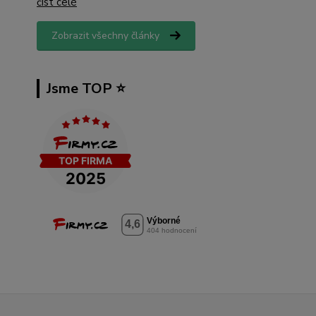
číst celé
Zobrazit všechny články
Jsme TOP ⭐️