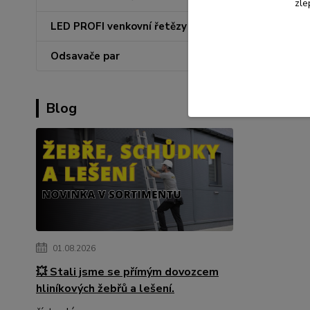
zle
LED PROFI venkovní řetězy
Odsavače par
Blog
01.08.2026
💥 Stali jsme se přímým dovozcem
hliníkových žebřů a lešení.