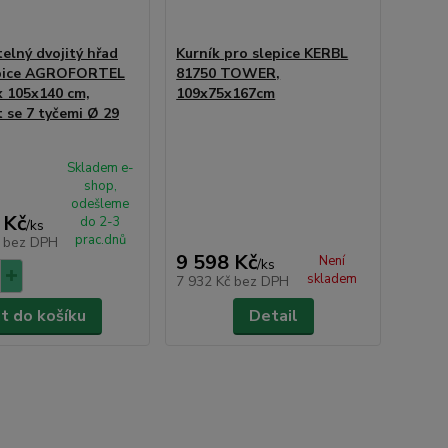
telný dvojitý hřad
Kurník pro slepice KERBL
epice AGROFORTEL
81750 TOWER,
x 105x140 cm,
109x75x167cm
 se 7 tyčemi Ø 29
Skladem e-
shop,
odešleme
 Kč
do 2-3
/
ks
prac.dnů
č
bez DPH
9 598 Kč
Není
/
ks
skladem
7 932 Kč
bez DPH
at do košíku
Detail