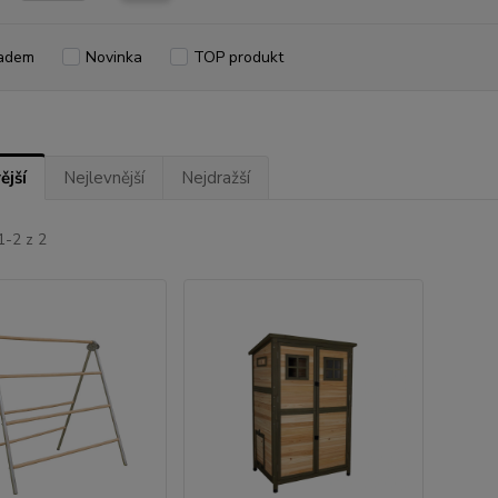
adem
Novinka
TOP produkt
ější
Nejlevnější
Nejdražší
1-2 z 2