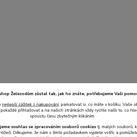
shop Železodům zůstal tak, jak ho znáte, potřebujeme Vaši pomo
o
nejlepší zážitek z nakupování
, pamatovat si, co máte v košíku, Vaše o
pokaždé přihlašovat a na našich stránkách vždy rychle našli to, co hled
spoustu času zbytečným klikáním.
jeme souhlas s
e
zpracováním souborů cookies
t
j. malých souborů, 
hlížeči. Děkujeme, že nám s tímto požadavkem vyjdete vstříc a pomůže