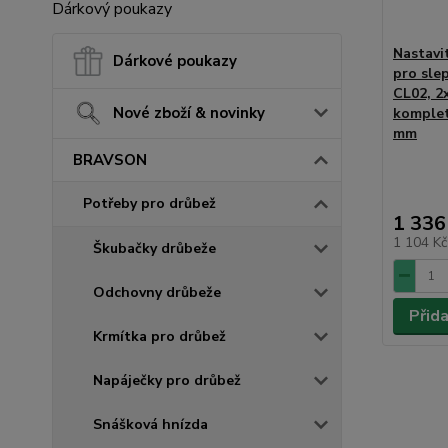
Dárkový poukazy
Nastavi
Dárkové poukazy
pro sl
CL02, 2
Nové zboží & novinky
komplet
mm
BRAVSON
Potřeby pro drůbež
1 336
1 104 K
Škubačky drůbeže
Odchovny drůbeže
Přid
Krmítka pro drůbež
Napáječky pro drůbež
Snášková hnízda