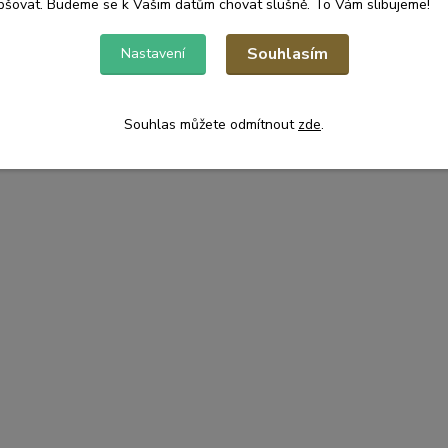
pšovat. Budeme se k Vašim datům chovat slušně. To Vám slibujeme!
Souhlasím
Nastavení
Souhlas můžete odmítnout
zde
.