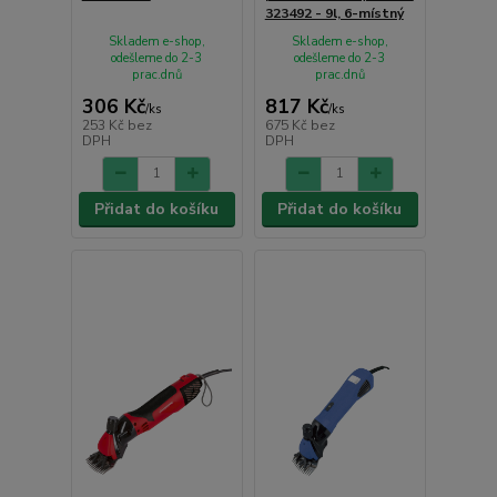
323492 - 9l, 6-místný
Skladem e-shop,
Skladem e-shop,
odešleme do 2-3
odešleme do 2-3
prac.dnů
prac.dnů
306 Kč
817 Kč
/
ks
/
ks
253 Kč
bez
675 Kč
bez
DPH
DPH
Přidat do košíku
Přidat do košíku