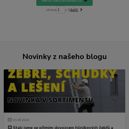
Načíst další produkty (5)
strana
z 2
další
Novinky z našeho blogu
01
.
08
.
2026
💥 Stali jsme se přímým dovozcem hliníkových žebřů a