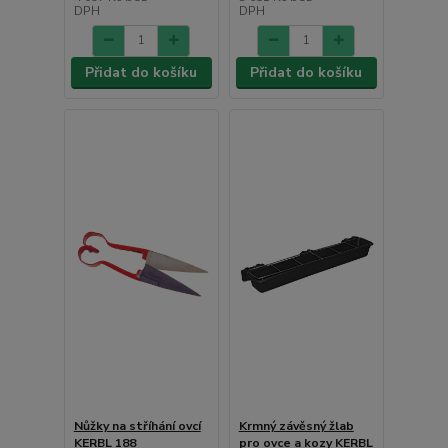
DPH
DPH
Přidat do košíku
Přidat do košíku
Nůžky na stříhání ovcí
Krmný závěsný žlab
KERBL 188
pro ovce a kozy KERBL