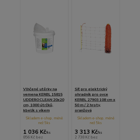
Vlhčené utěrky na
Síť pro elektrický
vemena KERBL 15815
ohradník pro ovce
UDDEROCLEAN 20x20
KERBL 27903 108 cm x
cm, 1000 útržků,
50 m / 2 hroty,
kbelík s víkem
oranžová
Skladem e-shop, méně
Skladem e-shop, méně
než 5ks
než 5ks
1 036 Kč
3 313 Kč
/
ks
/
ks
856 Kč
bez
2 738 Kč
bez