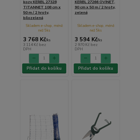
kozy KERBL 27328
KERBL 27266 OVINET,
TITANNET 108 cm x
90 cm x 50 m / 2 hroty,
50 m / 2 hroty,
zelená
bílozelená
Skladem e-shop, méně
Skladem e-shop, méně
než 5ks
než 5ks
3 768 Kč
3 594 Kč
/
ks
/
ks
3 114 Kč
bez
2 970 Kč
bez
DPH
DPH
Přidat do košíku
Přidat do košíku