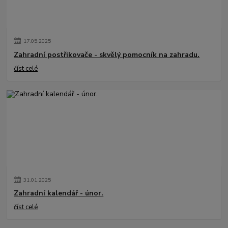
17
.
05
.
2025
Zahradní postřikovače - skvělý pomocník na zahradu.
číst celé
31
.
01
.
2025
Zahradní kalendář - únor.
číst celé