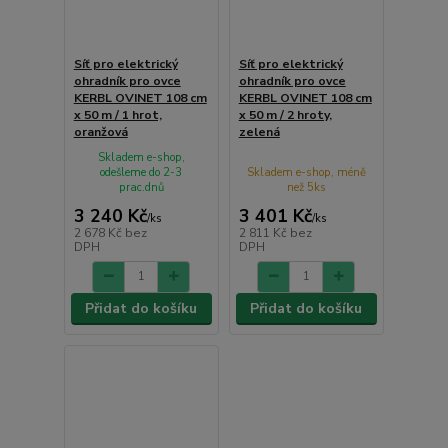
Síť pro elektrický
Síť pro elektrický
ohradník pro ovce
ohradník pro ovce
KERBL OVINET 108 cm
KERBL OVINET 108 cm
x 50 m / 1 hrot,
x 50 m / 2 hroty,
oranžová
zelená
Skladem e-shop,
odešleme do 2-3
Skladem e-shop, méně
prac.dnů
než 5ks
3 240 Kč
3 401 Kč
/
ks
/
ks
2 678 Kč
bez
2 811 Kč
bez
DPH
DPH
Přidat do košíku
Přidat do košíku