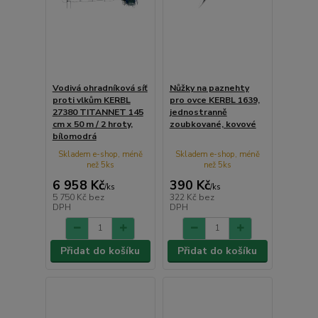
Vodivá ohradníková síť
Nůžky na paznehty
proti vlkům KERBL
pro ovce KERBL 1639,
27380 TITANNET 145
jednostranně
cm x 50 m / 2 hroty,
zoubkované, kovové
bílomodrá
Skladem e-shop, méně
Skladem e-shop, méně
než 5ks
než 5ks
6 958 Kč
390 Kč
/
ks
/
ks
5 750 Kč
bez
322 Kč
bez
DPH
DPH
Přidat do košíku
Přidat do košíku