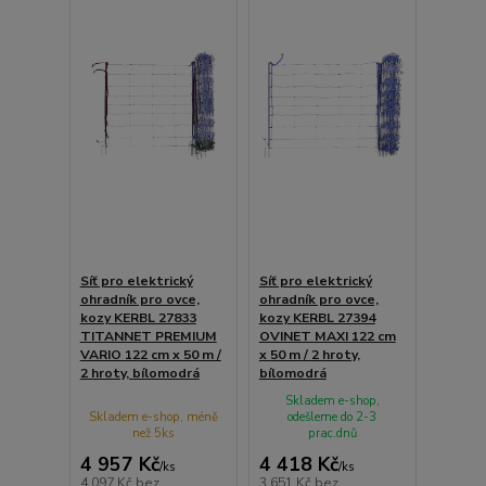
Síť pro elektrický
Síť pro elektrický
ohradník pro ovce,
ohradník pro ovce,
kozy KERBL 27833
kozy KERBL 27394
TITANNET PREMIUM
OVINET MAXI 122 cm
VARIO 122 cm x 50 m /
x 50 m / 2 hroty,
2 hroty, bílomodrá
bílomodrá
Skladem e-shop,
Skladem e-shop, méně
odešleme do 2-3
než 5ks
prac.dnů
4 957 Kč
4 418 Kč
/
ks
/
ks
4 097 Kč
bez
3 651 Kč
bez