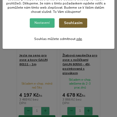
prohlížeči. Děkujeme, že nám s tímto požadavkem vyjdete vstříc a
pomůžete nám tímto web zlepšovat. Budeme se k Vašim datům
chovat slušně. To Vám slibujeme!
Souhlasím
Nastavení
Souhlas můžete odmítnout
zde
.
Jesle na seno pro
Žlabová napáječka pro
ovce a kozy GAUN
ovce s nožičkami
60111 - 1m
GAUN 60550 - 45l,
pozinkovaná s
plovákem
Skladem e-shop,
Skladem e-shop, méně
odešleme do 2-3
než 5ks
prac.dnů
4 197 Kč
4 678 Kč
/
ks
/
ks
3 469 Kč
bez
3 866 Kč
bez
DPH
DPH