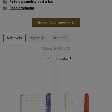
Péče o paznehty ovcí a koz
Péče o vemena
Upřesnit parametry
Nejnovější
Nejlevnější
Nejdražší
Zobrazuji 1-21 z 26
strana
z 2
další