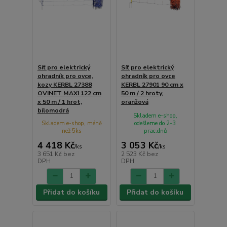
Síť pro elektrický
Síť pro elektrický
ohradník pro ovce,
ohradník pro ovce
kozy KERBL 27388
KERBL 27901 90 cm x
OVINET MAXI 122 cm
50 m / 2 hroty,
x 50 m / 1 hrot,
oranžová
bílomodrá
Skladem e-shop,
Skladem e-shop, méně
odešleme do 2-3
než 5ks
prac.dnů
4 418 Kč
3 053 Kč
/
ks
/
ks
3 651 Kč
bez
2 523 Kč
bez
DPH
DPH
Přidat do košíku
Přidat do košíku