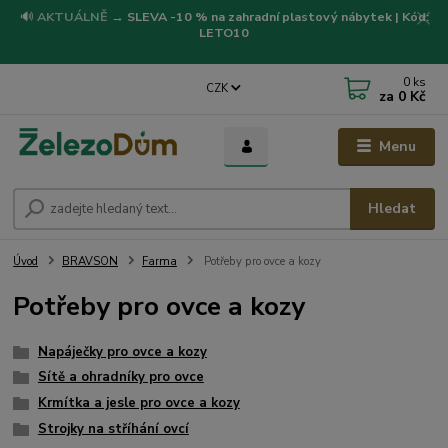
🔊
AKTUÁLNĚ
→
SLEVA -10 % na zahradní plastový nábytek | Kód:
LETO10
0
ks
CZK
za
0 Kč
Menu
Hledat
Úvod
BRAVSON
Farma
Potřeby pro ovce a kozy
Potřeby pro ovce a kozy
Napáječky pro ovce a kozy
Sítě a ohradníky pro ovce
Krmítka a jesle pro ovce a kozy
Strojky na stříhání ovcí