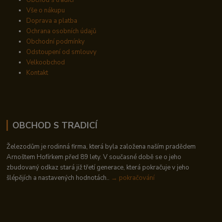
Obchod s tradicí
Vše o nákupu
Doprava a platba
Ochrana osobních údajů
Obchodní podmínky
Odstoupení od smlouvy
Velkoobchod
Kontakt
OBCHOD S TRADICÍ
Železodům je rodinná firma, která byla založena naším pradědem
Arnoštem Hofírkem před 89 lety. V současné době se o jeho
zbudovaný odkaz stará již třetí generace, která pokračuje v jeho
šlépějích a nastavených hodnotách..
→ pokračování