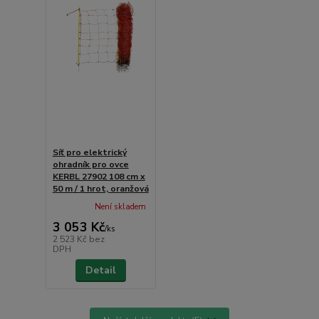
Síť pro elektrický
ohradník pro ovce
KERBL 27902 108 cm x
50 m / 1 hrot, oranžová
Není skladem
3 053 Kč
/
ks
2 523 Kč
bez
DPH
Detail