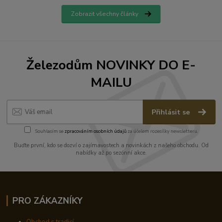
Zobrazit všechny články
Železodům NOVINKY DO E-
MAILU
Přihlásit se
Souhlasím se
zpracováním osobních údajů
za účelem rozesílky newsletteru.
Buďte první, kdo se dozví o zajímavostech a novinkách z našeho obchodu. Od
nabídky až po sezónní akce.
PRO ZÁKAZNÍKY