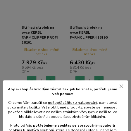
Stříhací strojek na
Stříhací strojek na
ovce KERBL
ovce KERBL
FARMCLIPPER PROFI
FARMCLIPPER4 18190
18261
Skladem e-shop, méně
Skladem e-shop, méně
než 5ks
než 5ks
7 979 Kč
6 430 Kč
/
ks
/
ks
6 594 Kč
bez
5 314 Kč
bez
DPH
DPH
Aby e-shop Železodům zůstal tak, jak ho znáte, potřebujeme
Přidat do košíku
Přidat do košíku
Vaši pomoc!
Chceme Vám zaručit co
nejlepší zážitek z nakupování
, pamatovat
si, co máte v košíku, Vaše oblíbené produkty, abyste se nemuseli
pokaždé přihlašovat a na našich stránkách vždy rychle našli to, co
hledáte a ušetřili spoustu času zbytečným klikáním.
Proto od Vás
potřebujeme souhlas s
e
zpracováním souborů
cookies
t
j. malých souborů, které se dočasně ukládají na Vašem