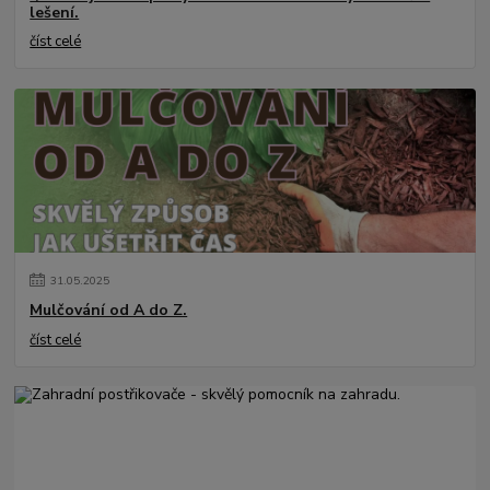
lešení.
číst celé
31
.
05
.
2025
Mulčování od A do Z.
číst celé