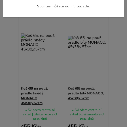
Souhlas můžete odmítnout
zde
.
Koš 65l na použ.
Koš 65l na použ.
prádlo hnědý
prádlo bílý MONACO,
MONACO,
45x38,v.57cm
45x38,v.57cm
• Skladem centrální
• Skladem centrální
sklad | odešleme do 2-3
sklad | odešleme do 2-3
prac. dnů
prac. dnů
455 Kč
455 Kč