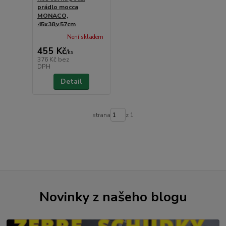
prádlo mocca
MONACO,
45x38,v.57cm
Není skladem
455 Kč
/
ks
376 Kč
bez
DPH
Detail
strana
z 1
Novinky z našeho blogu