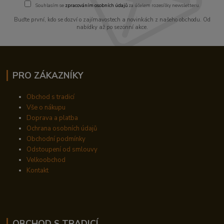
Souhlasím se
zpracováním osobních údajů
za účelem rozesílky newsletteru.
Buďte první, kdo se dozví o zajímavostech a novinkách z našeho obchodu. Od
nabídky až po sezónní akce.
PRO ZÁKAZNÍKY
Obchod s tradicí
Vše o nákupu
Doprava a platba
Ochrana osobních údajů
Obchodní podmínky
Odstoupení od smlouvy
Velkoobchod
Kontakt
OBCHOD S TRADICÍ