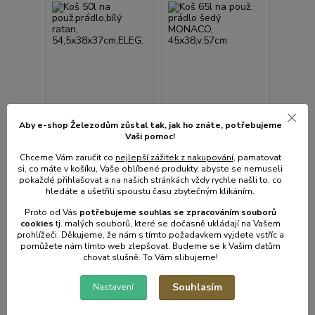
Aby e-shop Železodům zůstal tak, jak ho znáte, potřebujeme
Vaši pomoc!
Koš 50l na
Koš 65l na použ.
použ.prádlo,bílý ratan,
prádlo šedý MONACO,
Chceme Vám zaručit co
nejlepší zážitek z nakupování
, pamatovat
54,5x38x37cm,ELEG.
45x38,v.57cm
si, co máte v košíku, Vaše oblíbené produkty, abyste se nemuseli
pokaždé přihlašovat a na našich stránkách vždy rychle našli to, co
• Skladem centrální
• Skladem centrální
sklad | odešleme do 2-3
sklad | odešleme do 2-3
hledáte a ušetřili spoustu času zbytečným klikáním.
prac. dnů
prac. dnů
Proto od Vás
potřebujeme souhlas s
e
zpracováním souborů
495 Kč
455 Kč
/
ks
/
ks
cookies
t
j. malých souborů, které se dočasně ukládají na Vašem
409 Kč
bez
376 Kč
bez
prohlížeči. Děkujeme, že nám s tímto požadavkem vyjdete vstříc a
DPH
DPH
pomůžete nám tímto web zlepšovat. Budeme se k Vašim datům
chovat slušně. To Vám slibujeme!
Přidat do košíku
Přidat do košíku
Souhlasím
Nastavení