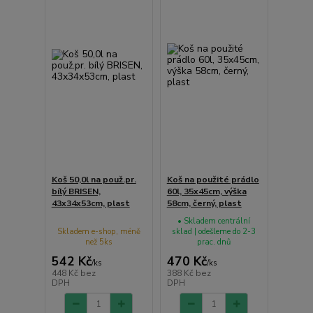
Koš 50,0l na použ.pr.
Koš na použité prádlo
bílý BRISEN,
60l, 35x45cm, výška
43x34x53cm, plast
58cm, černý, plast
• Skladem centrální
Skladem e-shop, méně
sklad | odešleme do 2-3
než 5ks
prac. dnů
542 Kč
470 Kč
/
ks
/
ks
448 Kč
bez
388 Kč
bez
DPH
DPH