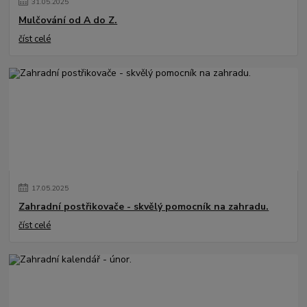
31
.
05
.
2025
Mulčování od A do Z.
číst celé
17
.
05
.
2025
Zahradní postřikovače - skvělý pomocník na zahradu.
číst celé