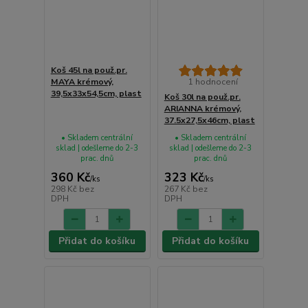
Koš 45l na použ.pr.
MAYA krémový,
1 hodnocení
39,5x33x54,5cm, plast
Koš 30l na použ.pr.
ARIANNA krémový,
37.5x27,5x46cm, plast
• Skladem centrální
• Skladem centrální
sklad | odešleme do 2-3
sklad | odešleme do 2-3
prac. dnů
prac. dnů
360 Kč
323 Kč
/
ks
/
ks
298 Kč
bez
267 Kč
bez
DPH
DPH
Přidat do košíku
Přidat do košíku