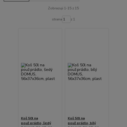
Zobrazuji 1-15 z 15
strana
z 1
Koš 50l na
Koš 50l na
použ.prádlo, šedý
použ.prádlo, bílý