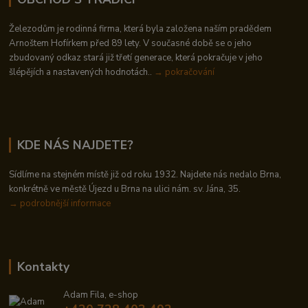
Železodům je rodinná firma, která byla založena naším pradědem
Arnoštem Hofírkem před 89 lety. V současné době se o jeho
zbudovaný odkaz stará již třetí generace, která pokračuje v jeho
šlépějích a nastavených hodnotách..
→ pokračování
KDE NÁS NAJDETE?
Sídlíme na stejném místě již od roku 1932. Najdete nás nedalo Brna,
konkrétně ve městě Újezd u Brna na ulici nám. sv. Jána, 35.
→
podrobnější informace
Kontakty
Adam Fila, e-shop