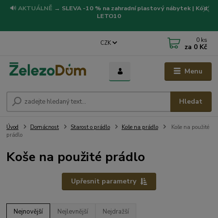
🔊
AKTUÁLNĚ
→
SLEVA -10 % na zahradní plastový nábytek | Kód:
LETO10
0
ks
CZK
za
0 Kč
Menu
Hledat
Úvod
Domácnost
Starost o prádlo
Koše na prádlo
Koše na použité
prádlo
Koše na použité prádlo
Upřesnit parametry
Nejnovější
Nejlevnější
Nejdražší