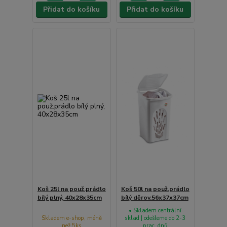
Přidat do košíku
Přidat do košíku
Koš 25l na použ.prádlo
Koš 50l na použ.prádlo
bílý plný, 40x28x35cm
bílý děrov.56x37x37cm
• Skladem centrální
Skladem e-shop, méně
sklad | odešleme do 2-3
než 5ks
prac. dnů