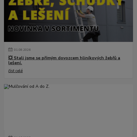
01
.
08
.
2026
💥 Stali jsme se přímým dovozcem hliníkových žebřů a
lešení.
číst celé