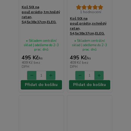
Koš 50l na
použ.prádlo,tm.hnědý
1 hodnocení
ratan,
Koš 50l na
54,5x38x37cm,ELEG.
použ.prádlo,sv.hnědý
ratan,
54,5x38x37cm,ELEG.
• Skladem centrální
• Skladem centrální
sklad | odešleme do 2-3
sklad | odešleme do 2-3
prac. dnů
prac. dnů
495 Kč
495 Kč
/
ks
/
ks
409 Kč
bez
409 Kč
bez
DPH
DPH
Přidat do košíku
Přidat do košíku