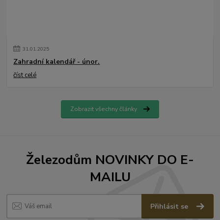
31
.
01
.
2025
Zahradní kalendář - únor.
číst celé
Zobrazit všechny články
Železodům NOVINKY DO E-
MAILU
Přihlásit se