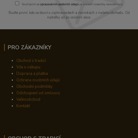
Souhlasím se
zpracováním osobních údajů
za účelem rozesílky newsletteru.
Buďte první, kdo se dozví o zajímavostech a novinkách z našeho obchodu. Od
nabídky až po sezónní akce.
PRO ZÁKAZNÍKY
Obchod s tradicí
Vše o nákupu
Doprava a platba
Ochrana osobních údajů
Obchodní podmínky
Odstoupení od smlouvy
Velkoobchod
Kontakt