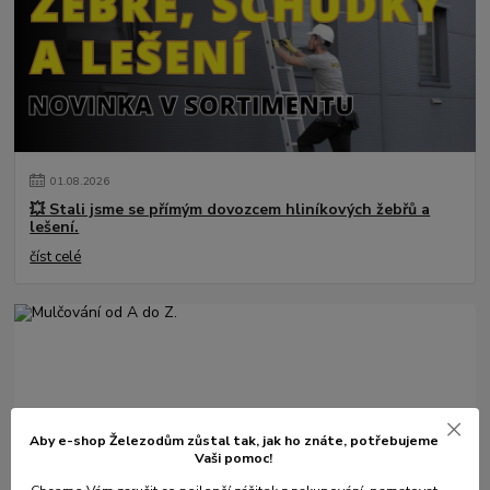
01
.
08
.
2026
💥 Stali jsme se přímým dovozcem hliníkových žebřů a
lešení.
číst celé
Aby e-shop Železodům zůstal tak, jak ho znáte, potřebujeme
Vaši pomoc!