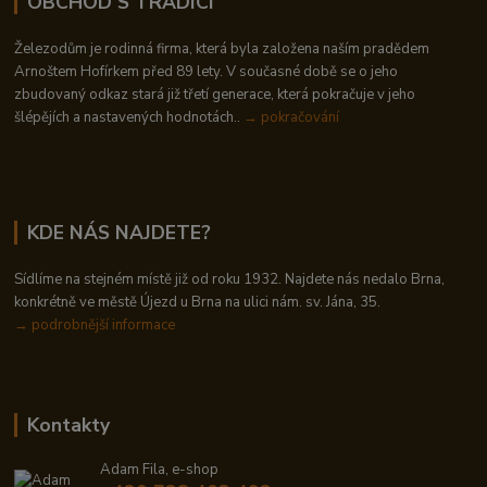
OBCHOD S TRADICÍ
Železodům je rodinná firma, která byla založena naším pradědem
Arnoštem Hofírkem před 89 lety. V současné době se o jeho
zbudovaný odkaz stará již třetí generace, která pokračuje v jeho
šlépějích a nastavených hodnotách..
→ pokračování
KDE NÁS NAJDETE?
Sídlíme na stejném místě již od roku 1932. Najdete nás nedalo Brna,
konkrétně ve městě Újezd u Brna na ulici nám. sv. Jána, 35.
→
podrobnější informace
Kontakty
Adam Fila, e-shop