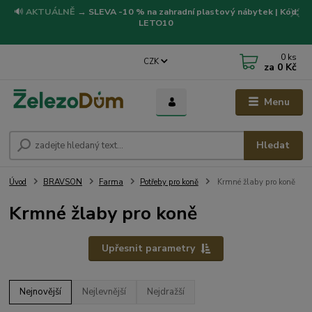
🔊
AKTUÁLNĚ
→
SLEVA -10 % na zahradní plastový nábytek | Kód:
LETO10
0
ks
CZK
za
0 Kč
Menu
Hledat
Úvod
BRAVSON
Farma
Potřeby pro koně
Krmné žlaby pro koně
Krmné žlaby pro koně
Upřesnit parametry
Nejnovější
Nejlevnější
Nejdražší