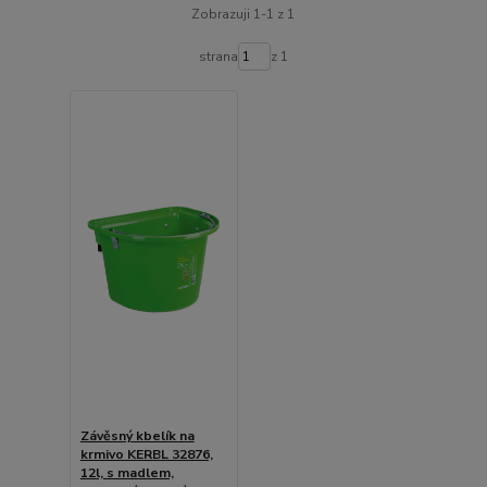
Zobrazuji 1-1 z 1
strana
z 1
Závěsný kbelík na
krmivo KERBL 32876,
12l, s madlem,