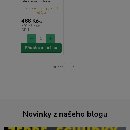
plastový, zelený
Skladem e-shop, méně
než 5ks
488 Kč
/
ks
403 Kč
bez
DPH
Přidat do košíku
strana
z 1
Novinky z našeho blogu