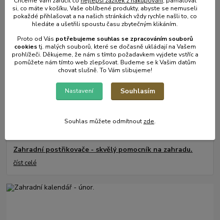
Chceme Vám zaručit co
nejlepší zážitek z nakupování
, pamatovat
31
.
05
.
2025
si, co máte v košíku, Vaše oblíbené produkty, abyste se nemuseli
Mulčování od A do Z.
pokaždé přihlašovat a na našich stránkách vždy rychle našli to, co
hledáte a ušetřili spoustu času zbytečným klikáním.
číst celé
Proto od Vás
potřebujeme souhlas s
e
zpracováním souborů
cookies
t
j. malých souborů, které se dočasně ukládají na Vašem
prohlížeči. Děkujeme, že nám s tímto požadavkem vyjdete vstříc a
pomůžete nám tímto web zlepšovat. Budeme se k Vašim datům
chovat slušně. To Vám slibujeme!
Souhlasím
Nastavení
Souhlas můžete odmítnout
zde
.
17
.
05
.
2025
Zahradní postřikovače - skvělý pomocník na zahradu.
číst celé