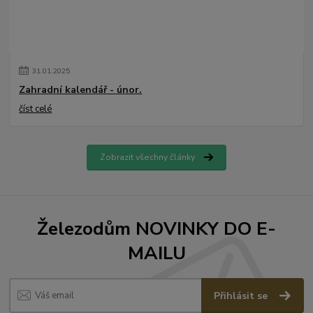
31
.
01
.
2025
Zahradní kalendář - únor.
číst celé
Zobrazit všechny články
Železodům NOVINKY DO E-
MAILU
Přihlásit se