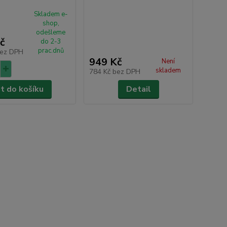
Skladem e-
shop,
odešleme
č
do 2-3
prac.dnů
ez DPH
949 Kč
Není
skladem
784 Kč
bez DPH
at do košíku
Detail