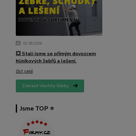
01.08.2026
💥 Stali jsme se přímým dovozcem
hliníkových žebřů a lešení.
číst celé
Zobrazit všechny články
Jsme TOP ⭐️