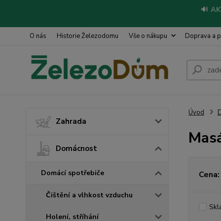
🔊
AK
O nás
Historie Železodomu
Vše o nákupu
Doprava a p
Úvod
Zahrada
Masá
Domácnost
Domácí spotřebiče
Cena:
Čištění a vlhkost vzduchu
Skl
Holení, stříhání