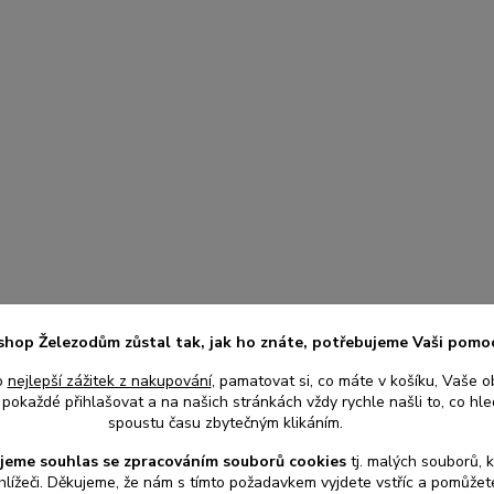
shop Železodům zůstal tak, jak ho znáte, potřebujeme Vaši pomo
o
nejlepší zážitek z nakupování
, pamatovat si, co máte v košíku, Vaše o
pokaždé přihlašovat a na našich stránkách vždy rychle našli to, co hled
spoustu času zbytečným klikáním.
jeme souhlas s
e
zpracováním souborů cookies
t
j. malých souborů, 
hlížeči. Děkujeme, že nám s tímto požadavkem vyjdete vstříc a pomůže