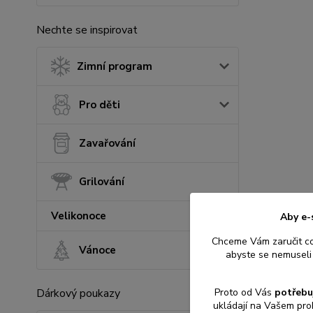
Nechte se inspirovat
Zimní program
Pro děti
Zavařování
Grilování
Velikonoce
Aby e-
Chceme Vám zaručit c
Vánoce
abyste se nemuseli 
Proto od Vás
potřebu
Dárkový poukazy
ukládají na Vašem pro