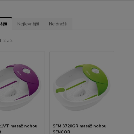
ější
Nejlevnější
Nejdražší
1-2 z 2
21VT masáž nohou
SFM 3720GR masáž nohou
R
SENCOR