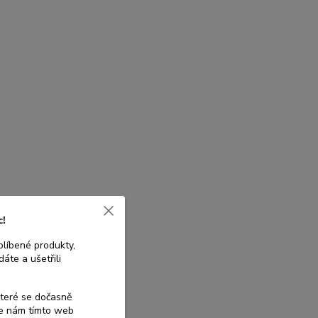
c!
blíbené produkty,
áte a ušetřili
které se dočasně
te nám tímto web