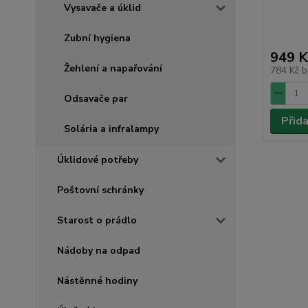
Vysavače a úklid
Zubní hygiena
949 K
Žehlení a napařování
784 Kč
b
Odsavače par
Přid
Solária a infralampy
Úklidové potřeby
Poštovní schránky
Starost o prádlo
Nádoby na odpad
Nástěnné hodiny