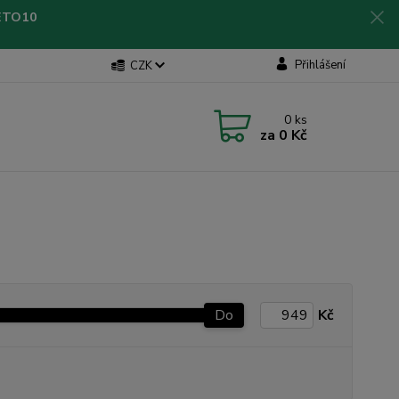
LETO10
Přihlášení
CZK
0
ks
za
0 Kč
Do
Kč