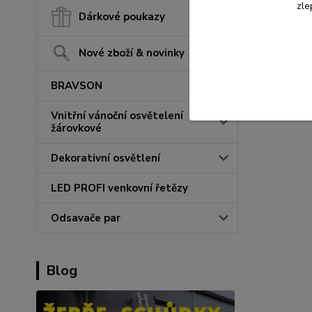
zle
Dárkové poukazy
Nové zboží & novinky
BRAVSON
Vnitřní vánoční osvětelení
žárovkové
Dekorativní osvětlení
LED PROFI venkovní řetězy
Odsavače par
Blog