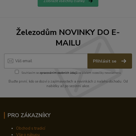
Zobrazit všechny články
Železodům NOVINKY DO E-
MAILU
Přihlásit se
Souhlasím se
zpracováním osobních údajů
za účelem rozesílky newsletteru.
Buďte první, kdo se dozví o zajímavostech a novinkách z našeho obchodu. Od
nabídky až po sezónní akce.
PRO ZÁKAZNÍKY
Obchod s tradicí
Vše o nákupu