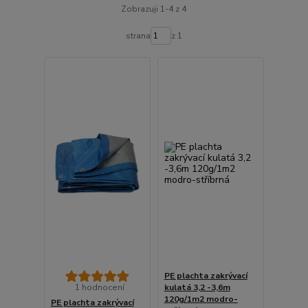
Zobrazuji 1-4 z 4
strana
z 1
PE plachta zakrývací
1 hodnocení
kulatá 3,2 -3,6m
120g/1m2 modro-
PE plachta zakrývací