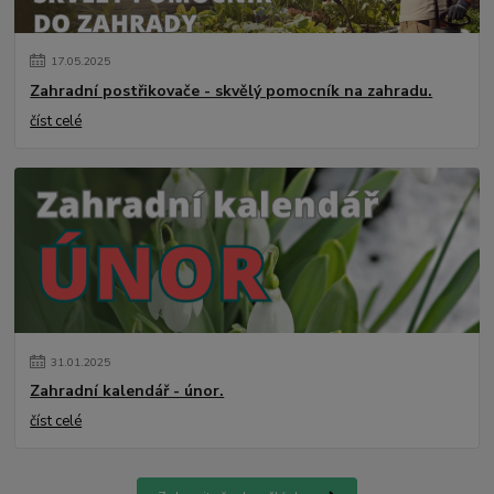
17
.
05
.
2025
Zahradní postřikovače - skvělý pomocník na zahradu.
číst celé
31
.
01
.
2025
Zahradní kalendář - únor.
číst celé