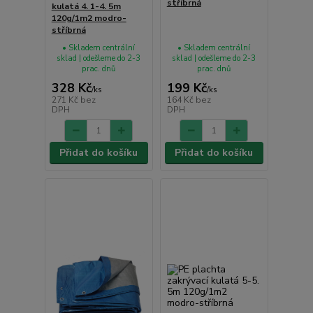
stříbrná
kulatá 4. 1-4. 5m
120g/1m2 modro-
stříbrná
• Skladem centrální
• Skladem centrální
sklad | odešleme do 2-3
sklad | odešleme do 2-3
prac. dnů
prac. dnů
328 Kč
199 Kč
/
ks
/
ks
271 Kč
bez
164 Kč
bez
DPH
DPH
Přidat do košíku
Přidat do košíku