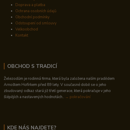
Doprava a platba
Ochrana osobních údajů
Obchodní podmínky
Odstoupení od smlouvy
Velkoobchod
Kontakt
OBCHOD S TRADICÍ
Železodům je rodinná firma, která byla založena naším pradědem
Arnoštem Hofírkem před 89 lety. V současné době se o jeho
zbudovaný odkaz stará již třetí generace, která pokračuje v jeho
šlépějích a nastavených hodnotách..
→ pokračování
KDE NÁS NAJDETE?