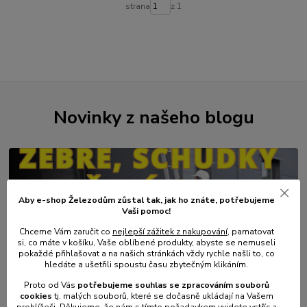
strana
z 1
Novinky z našeho blogu
Aby e-shop Železodům zůstal tak, jak ho znáte, potřebujeme
Vaši pomoc!
Chceme Vám zaručit co
nejlepší zážitek z nakupování
, pamatovat
si, co máte v košíku, Vaše oblíbené produkty, abyste se nemuseli
pokaždé přihlašovat a na našich stránkách vždy rychle našli to, co
hledáte a ušetřili spoustu času zbytečným klikáním.
01
.
08
.
2026
Proto od Vás
potřebujeme souhlas s
e
zpracováním souborů
💥 Stali jsme se přímým dovozcem hliníkových žebřů a
cookies
t
j. malých souborů, které se dočasně ukládají na Vašem
lešení.