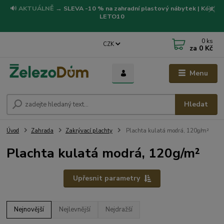
🔊
AKTUÁLNĚ
→
SLEVA -10 % na zahradní plastový nábytek | Kód:
LETO10
0
ks
CZK
za
0 Kč
Menu
Hledat
Úvod
Zahrada
Zakrývací plachty
Plachta kulatá modrá, 120g/m²
Plachta kulatá modrá, 120g/m²
Upřesnit parametry
Nejnovější
Nejlevnější
Nejdražší