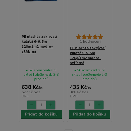
PE plachta zakrývací
kulatá 6-6. 5m
1 hodnocení
120g/1m2 modro-
PE plachta zakrývací
stříbrná
kulatá 5-5. 5m
120g/1m2 modro-
stříbrná
• Skladem centrální
• Skladem centrální
sklad | odešleme do 2-3
sklad | odešleme do 2-3
prac. dnů
prac. dnů
638 Kč
435 Kč
/
ks
/
ks
527 Kč
bez
360 Kč
bez
DPH
DPH
Přidat do košíku
Přidat do košíku