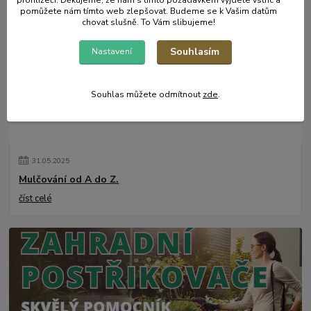
prohlížeči. Děkujeme, že nám s tímto požadavkem vyjdete vstříc a
číst celé
pomůžete nám tímto web zlepšovat. Budeme se k Vašim datům
chovat slušně. To Vám slibujeme!
Souhlasím
Nastavení
Souhlas můžete odmítnout
zde
.
31
.
05
.
2025
Mulčování od A do Z.
číst celé