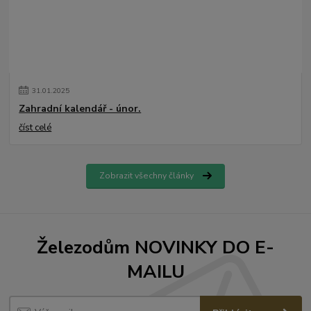
31
.
01
.
2025
Zahradní kalendář - únor.
číst celé
Zobrazit všechny články
Železodům NOVINKY DO E-
MAILU