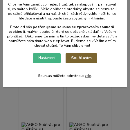
Chceme Vám zaručit co
nejlepší zážitek z nakupování
, pamatovat
si, co máte v košíku, Vaše oblíbené produkty, abyste se nemuseli
AGRO Subtrát pro
pokaždé přihlašovat a na našich stránkách vždy rychle našli to, co
1 hodnocení
muškáty 10L
hledáte a ušetřili spoustu času zbytečným klikáním.
(pelargonie)
AGRO Substrát pro
Proto od Vás
potřebujeme souhlas s
e
zpracováním souborů
pokojové rostliny 50L
cookies
t
j. malých souborů, které se dočasně ukládají na Vašem
• Skladem | odešleme do
• Skladem | odešleme do
prohlížeči. Děkujeme, že nám s tímto požadavkem vyjdete vstříc a
1-2 prac. dnů
1-2 prac. dnů
pomůžete nám tímto web zlepšovat. Budeme se k Vašim datům
chovat slušně. To Vám slibujeme!
249 Kč
89 Kč
/
ks
/
ks
206 Kč
bez
74 Kč
bez
DPH
DPH
Souhlasím
Nastavení
Přidat do košíku
Přidat do košíku
Souhlas můžete odmítnout
zde
.