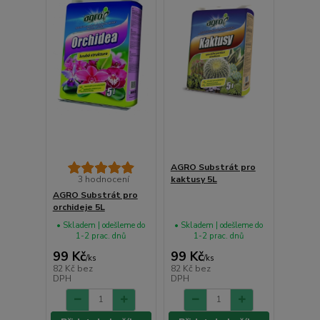
AGRO Substrát pro
3 hodnocení
kaktusy 5L
AGRO Substrát pro
orchideje 5L
• Skladem | odešleme do
• Skladem | odešleme do
1-2 prac. dnů
1-2 prac. dnů
99 Kč
99 Kč
/
ks
/
ks
82 Kč
bez
82 Kč
bez
DPH
DPH