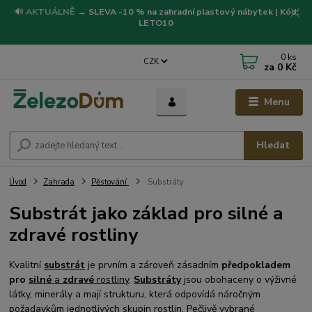
🔊
AKTUÁLNĚ
→
SLEVA -10 % na zahradní plastový nábytek | Kód:
LETO10
0
ks
CZK
za
0 Kč
Menu
Hledat
Úvod
Zahrada
Pěstování
Substráty
Substrát jako základ pro silné a
zdravé rostliny
Kvalitní
substrát
je prvním a zároveň zásadním
předpokladem
pro
silné
a
zdravé
rostliny
.
Substráty
jsou obohaceny o výživné
látky, minerály a mají strukturu, která odpovídá náročným
požadavkům jednotlivých skupin rostlin. Pečlivě vybrané