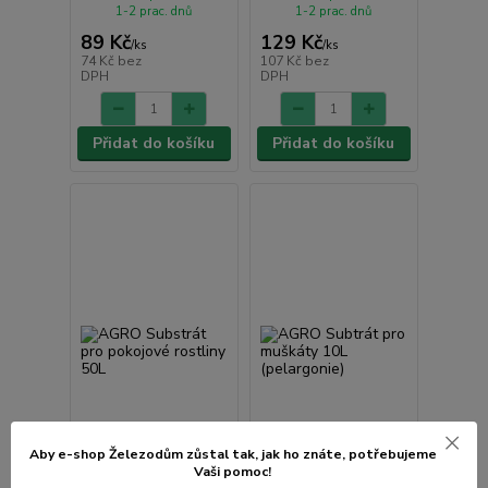
1-2 prac. dnů
1-2 prac. dnů
89 Kč
129 Kč
/
ks
/
ks
74 Kč
bez
107 Kč
bez
DPH
DPH
Přidat do košíku
Přidat do košíku
Aby e-shop Železodům zůstal tak, jak ho znáte, potřebujeme
Vaši pomoc!