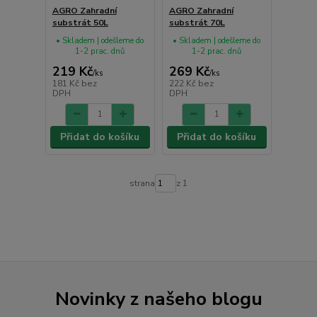
AGRO Zahradní
AGRO Zahradní
substrát 50L
substrát 70L
• Skladem | odešleme do
• Skladem | odešleme do
1-2 prac. dnů
1-2 prac. dnů
219 Kč
269 Kč
/
ks
/
ks
181 Kč
bez
222 Kč
bez
DPH
DPH
Přidat do košíku
Přidat do košíku
strana
z 1
Novinky z našeho blogu