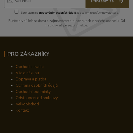
Přihlásit se
Souhlasím se
zpracováním osobních údajů
za účelem rozesílky newsletteru.
Buďte první, kdo se dozví o zajímavostech a novinkách z našeho obchodu. Od
nabídky až po sezónní akce.
PRO ZÁKAZNÍKY
Obchod s tradicí
Vše o nákupu
Doprava a platba
Ochrana osobních údajů
Obchodní podmínky
Odstoupení od smlouvy
Velkoobchod
Kontakt