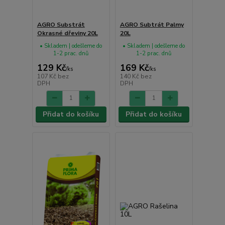
AGRO Substrát
AGRO Subtrát Palmy
Okrasné dřeviny 20L
20L
• Skladem | odešleme do
• Skladem | odešleme do
1-2 prac. dnů
1-2 prac. dnů
129 Kč
169 Kč
/
ks
/
ks
107 Kč
bez
140 Kč
bez
DPH
DPH
Přidat do košíku
Přidat do košíku