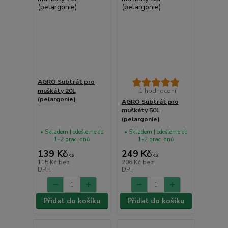
AGRO Subtrát pro
muškáty 20L
1 hodnocení
(pelargonie)
AGRO Subtrát pro
muškáty 50L
(pelargonie)
• Skladem | odešleme do
• Skladem | odešleme do
1-2 prac. dnů
1-2 prac. dnů
139 Kč
249 Kč
/
ks
/
ks
115 Kč
bez
206 Kč
bez
DPH
DPH
Přidat do košíku
Přidat do košíku