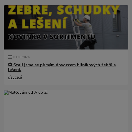
01
.
08
.
2026
💥 Stali jsme se přímým dovozcem hliníkových žebřů a
lešení.
číst celé