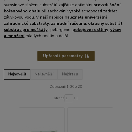
surovinové složení substrátů zajišťuje optimální
provzdušnění
kořenového obalu
při zachování vysoké schopnosti zadržet
zálivkovou vodu. V naší nabídce naleznete
univerzální
zahradnické
substráty
,
zahradní rašelinu
,
okrasný substrát
,
substrát pro muškáty
- pelargonie,
pokojové rostliny
,
výsev
a
množení
mladých rostlin a další.
Upřesnit parametry
Nejnovější
Nejlevnější
Nejdražší
Zobrazuji 1-20 z 20
strana
z 1