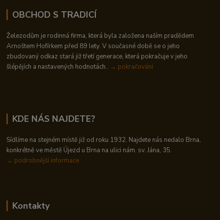
OBCHOD S TRADICÍ
Železodům je rodinná firma, která byla založena naším pradědem
Arnoštem Hofírkem před 89 lety. V současné době se o jeho
zbudovaný odkaz stará již třetí generace, která pokračuje v jeho
šlépějích a nastavených hodnotách..
→ pokračování
KDE NÁS NAJDETE?
Sídlíme na stejném místě již od roku 1932. Najdete nás nedalo Brna,
konkrétně ve městě Újezd u Brna na ulici nám. sv. Jána, 35.
→
podrobnější informace
Kontakty