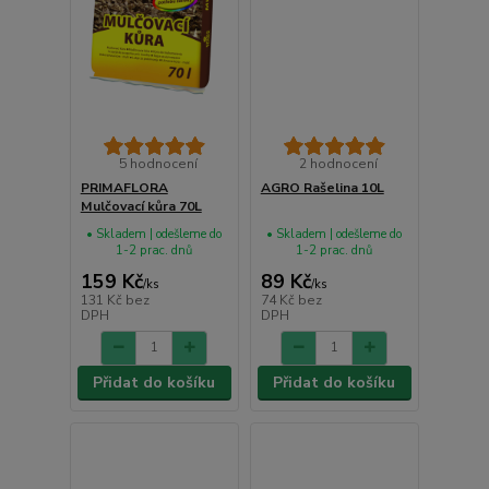
5 hodnocení
2 hodnocení
PRIMAFLORA
AGRO Rašelina 10L
Mulčovací kůra 70L
• Skladem | odešleme do
• Skladem | odešleme do
1-2 prac. dnů
1-2 prac. dnů
159 Kč
89 Kč
/
ks
/
ks
131 Kč
bez
74 Kč
bez
DPH
DPH
Přidat do košíku
Přidat do košíku