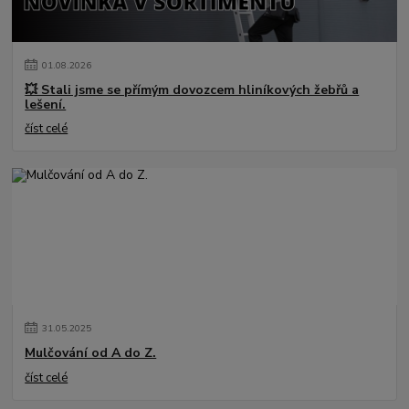
01
.
08
.
2026
💥 Stali jsme se přímým dovozcem hliníkových žebřů a
lešení.
číst celé
31
.
05
.
2025
Mulčování od A do Z.
číst celé