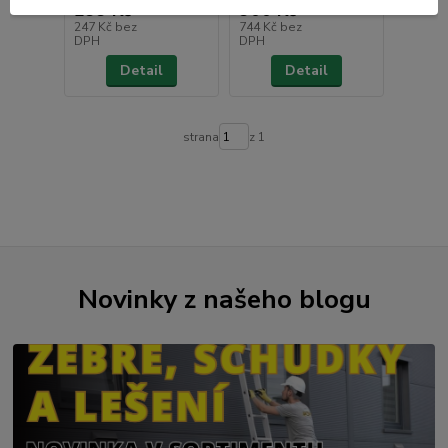
299 Kč
900 Kč
247 Kč
bez
744 Kč
bez
DPH
DPH
Detail
Detail
strana
z 1
Novinky z našeho blogu