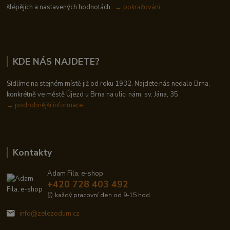
šlépějích a nastavených hodnotách..
→ pokračování
KDE NÁS NAJDETE?
Sídlíme na stejném místě již od roku 1932. Najdete nás nedalo Brna,
konkrétně ve městě Újezd u Brna na ulici nám. sv. Jána, 35.
→
podrobnější informace
Kontakty
Adam Fila, e-shop
+420 728 403 492
⏰ každý pracovní den od 9-15 hod.
info@zelezodum.cz