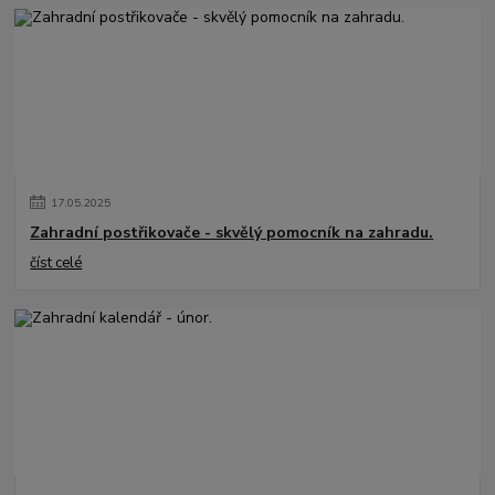
17
.
05
.
2025
Zahradní postřikovače - skvělý pomocník na zahradu.
číst celé