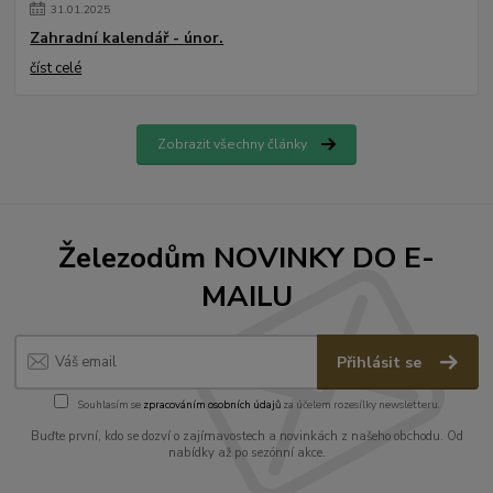
31
.
01
.
2025
Zahradní kalendář - únor.
číst celé
Zobrazit všechny články
Železodům NOVINKY DO E-
MAILU
Přihlásit se
Souhlasím se
zpracováním osobních údajů
za účelem rozesílky newsletteru.
Buďte první, kdo se dozví o zajímavostech a novinkách z našeho obchodu. Od
nabídky až po sezónní akce.