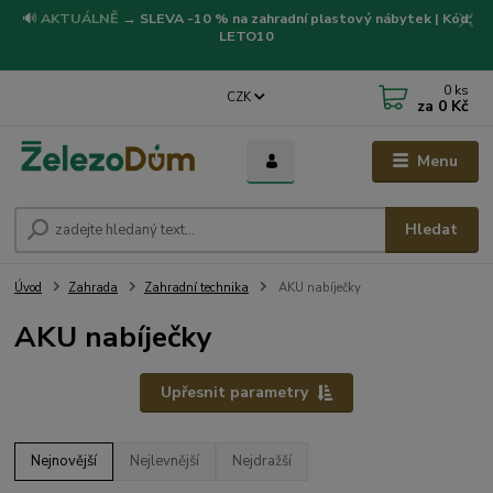
🔊
AKTUÁLNĚ
→
SLEVA -10 % na zahradní plastový nábytek | Kód:
LETO10
0
ks
CZK
za
0 Kč
Menu
Hledat
Úvod
Zahrada
Zahradní technika
AKU nabíječky
AKU nabíječky
Upřesnit parametry
Nejnovější
Nejlevnější
Nejdražší