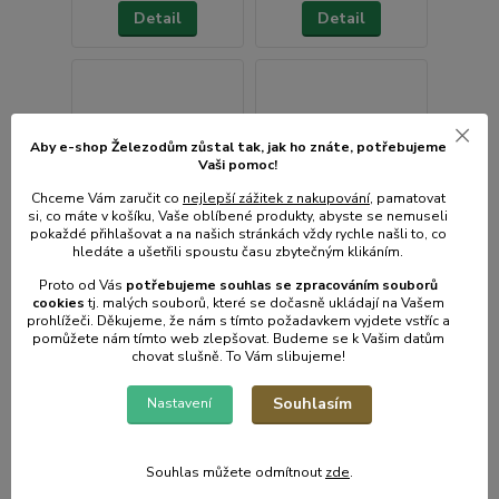
Detail
Detail
Aby e-shop Železodům zůstal tak, jak ho znáte, potřebujeme
Vaši pomoc!
Chceme Vám zaručit co
nejlepší zážitek z nakupování
, pamatovat
si, co máte v košíku, Vaše oblíbené produkty, abyste se nemuseli
pokaždé přihlašovat a na našich stránkách vždy rychle našli to, co
hledáte a ušetřili spoustu času zbytečným klikáním.
Proto od Vás
potřebujeme souhlas s
e
zpracováním souborů
cookies
t
j. malých souborů, které se dočasně ukládají na Vašem
prohlížeči. Děkujeme, že nám s tímto požadavkem vyjdete vstříc a
pomůžete nám tímto web zlepšovat. Budeme se k Vašim datům
chovat slušně. To Vám slibujeme!
Souhlasím
Nastavení
FDV 90201RN
2.633-511.0
Rychlonabíječka 12
RYCHLONABÍJEČKA
FIELDMANN
WV6 KÄRCHER
Souhlas můžete odmítnout
zde
.
Není skladem
Není skladem