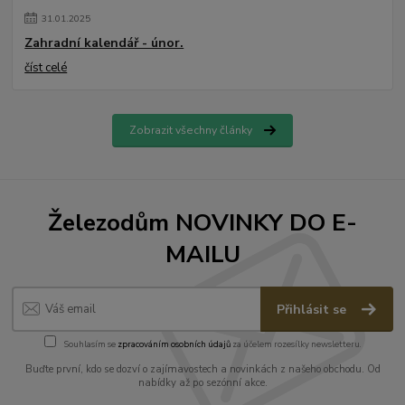
31
.
01
.
2025
Zahradní kalendář - únor.
číst celé
Zobrazit všechny články
Železodům NOVINKY DO E-
MAILU
Přihlásit se
Souhlasím se
zpracováním osobních údajů
za účelem rozesílky newsletteru.
Buďte první, kdo se dozví o zajímavostech a novinkách z našeho obchodu. Od
nabídky až po sezónní akce.