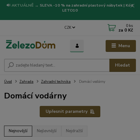
🔊
AKTUÁLNĚ
→
SLEVA -10 % na zahradní plastový nábytek | Kód:
LETO10
0
ks
CZK
za
0 Kč
Menu
Hledat
Úvod
Zahrada
Zahradní technika
Domácí vodárny
Domácí vodárny
Upřesnit parametry
Nejnovější
Nejlevnější
Nejdražší