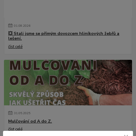
01
.
08
.
2026
💥 Stali jsme se přímým dovozcem hliníkových žebřů a
lešení.
číst celé
31
.
05
.
2025
Mulčování od A do Z.
číst celé