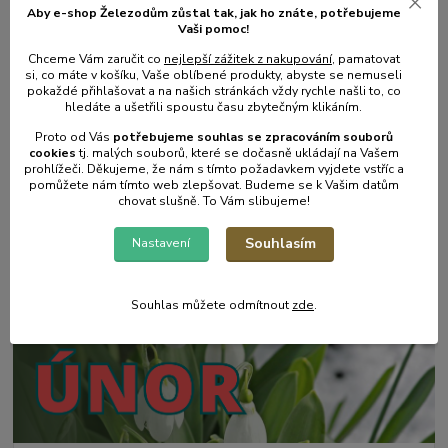
Aby e-shop Železodům zůstal tak, jak ho znáte, potřebujeme
Vaši pomoc!
Chceme Vám zaručit co
nejlepší zážitek z nakupování
, pamatovat
si, co máte v košíku, Vaše oblíbené produkty, abyste se nemuseli
pokaždé přihlašovat a na našich stránkách vždy rychle našli to, co
hledáte a ušetřili spoustu času zbytečným klikáním.
Proto od Vás
potřebujeme souhlas s
e
zpracováním souborů
cookies
t
j. malých souborů, které se dočasně ukládají na Vašem
prohlížeči. Děkujeme, že nám s tímto požadavkem vyjdete vstříc a
pomůžete nám tímto web zlepšovat. Budeme se k Vašim datům
17
.
05
.
2025
chovat slušně. To Vám slibujeme!
Zahradní postřikovače - skvělý pomocník na zahradu.
Souhlasím
Nastavení
číst celé
Souhlas můžete odmítnout
zde
.