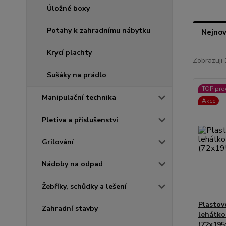
Úložné boxy
Potahy k zahradnímu nábytku
Nejnov
Krycí plachty
Zobrazuji 
Sušáky na prádlo
TOP pro
Manipulační technika
Akce
Pletiva a příslušenství
Grilování
Nádoby na odpad
Žebříky, schůdky a lešení
Plastov
Zahradní stavby
lehátk
(72x195