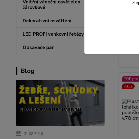
Vnitřní vánoční osvětelení
zle
žárovkové
Plastov
lehátk
Dekorativní osvětlení
poduška
v.96cm),
LED PROFI venkovní řetězy
1 899
Odsavače par
1 569 K
Blog
TOP pro
Akce
01.08.2026