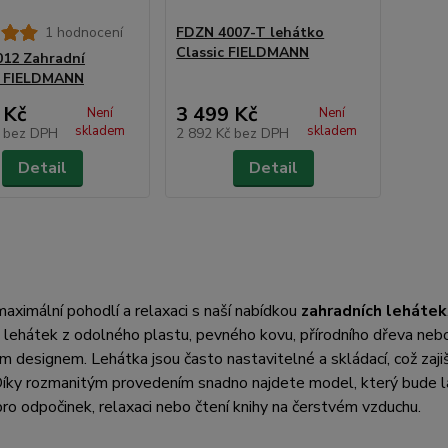
1 hodnocení
FDZN 4007-T lehátko
Classic FIELDMANN
12 Zahradní
o FIELDMANN
 Kč
3 499 Kč
Není
Není
skladem
skladem
č
bez DPH
2 892 Kč
bez DPH
Detail
Detail
 maximální pohodlí a relaxaci s naší nabídkou
zahradních lehátek
lehátek z odolného plastu, pevného kovu, přírodního dřeva nebo 
ím designem. Lehátka jsou často nastavitelné a skládací, což zaji
Díky rozmanitým provedením snadno najdete model, který bude l
ro odpočinek, relaxaci nebo čtení knihy na čerstvém vzduchu.