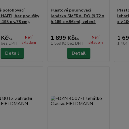
é polohovací
Plastové polohovací
Plast
 HAITI, bez podušky
lehátko SMERALDO (š.72 x
lehát
d.195 x v.78 cm),
h.189 x v.96cm), zelená
x v.10
t
 Kč
1 899 Kč
1 69
Není
Není
/
ks
/
ks
skladem
skladem
č
bez DPH
1 569 Kč
bez DPH
1 404
Detail
Detail