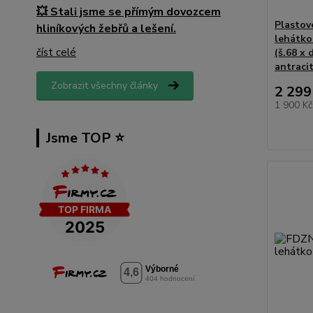
💥 Stali jsme se přímým dovozcem
Plastov
hliníkových žebřů a lešení.
lehátko
číst celé
(š.68 x 
antraci
Zobrazit všechny články
2 299
1 900 K
Jsme TOP ⭐️