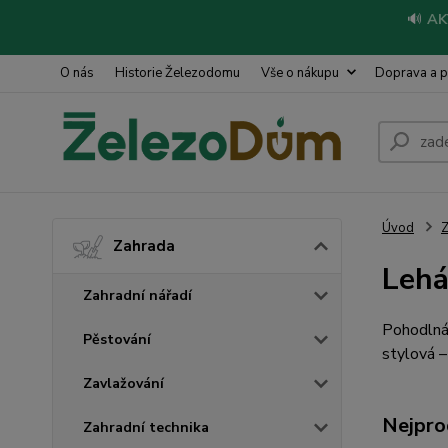
🔊
AK
O nás
Historie Železodomu
Vše o nákupu
Doprava a p
Úvod
Z
Zahrada
Lehá
Zahradní nářadí
Pohodlná
Pěstování
stylová – 
Zavlažování
Nejpro
Zahradní technika