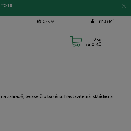
LETO10
Přihlášení
CZK
0
ks
za
0 Kč
 na zahradě, terase či u bazénu. Nastavitelná, skládací a