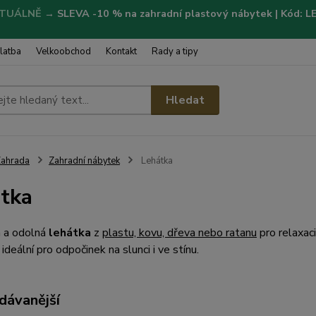
TUÁLNĚ
→
SLEVA -10 % na zahradní plastový nábytek | Kód: 
latba
Velkoobchod
Kontakt
Rady a tipy
Hledat
ahrada
Zahradní nábytek
Lehátka
tka
 a odolná
lehátka
z
plastu, kovu, dřeva nebo ratanu
pro relaxaci
ideální pro odpočinek na slunci i ve stínu.
dávanější