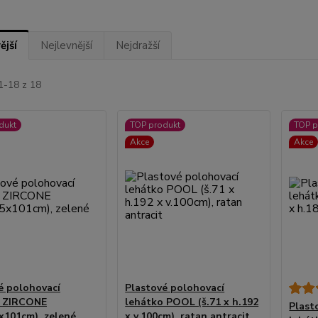
ější
Nejlevnější
Nejdražší
1-18 z 18
dukt
TOP produkt
TOP p
Akce
Akce
é polohovací
Plastové polohovací
o ZIRCONE
lehátko POOL (š.71 x h.192
Plast
x101cm), zelené
x v.100cm), ratan antracit