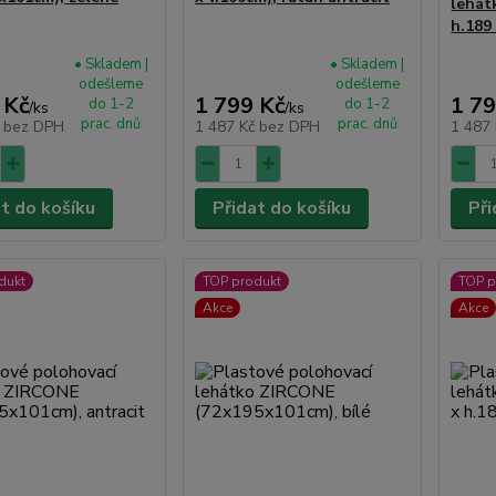
lehát
h.189 
• Skladem |
• Skladem |
odešleme
odešleme
 Kč
1 799 Kč
1 79
do 1-2
do 1-2
/
ks
/
ks
prac. dnů
prac. dnů
č
bez DPH
1 487 Kč
bez DPH
1 487
at do košíku
Přidat do košíku
Při
dukt
TOP produkt
TOP p
Akce
Akce