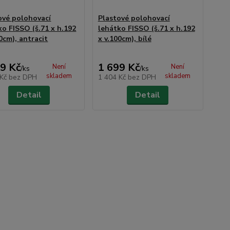
ové polohovací
Plastové polohovací
ko FISSO (š.71 x h.192
lehátko FISSO (š.71 x h.192
0cm), antracit
x v.100cm), bílé
9 Kč
1 699 Kč
Není
Není
/
ks
/
ks
skladem
skladem
 Kč
bez DPH
1 404 Kč
bez DPH
Detail
Detail