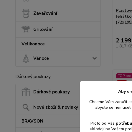
Plastov
Zavařování
lehátk
(72x195
Grilování
2 199
Velikonoce
1 817 K
Vánoce
Dárkový poukazy
TOP pro
Akce
Aby e-
Dárkové poukazy
Chceme Vám zaručit c
Nové zboží & novinky
abyste se nemuseli 
BRAVSON
Proto od Vás
potřebu
ukládají na Vašem pro