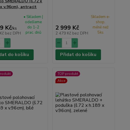
ko SMERALDO (š.72 x
x v.96cm), antracit
• Skladem |
Skladem e-
odešleme
shop,
9 Kč
2 999 Kč
do 1-2
méně než
/
ks
prac. dnů
5ks
 Kč
bez DPH
2 479 Kč
bez DPH
dat do košíku
Přidat do košíku
rodukt
TOP produkt
Akce