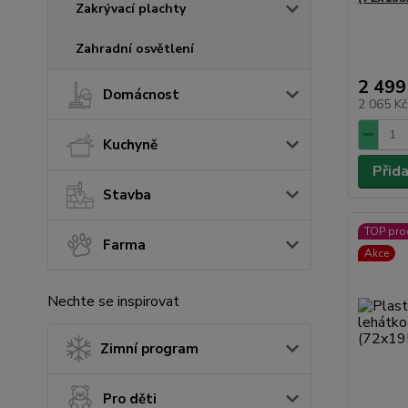
Zakrývací plachty
Zahradní osvětlení
2 499
Domácnost
2 065 K
Kuchyně
Přid
Stavba
TOP pro
Farma
Akce
Nechte se inspirovat
Zimní program
Pro děti