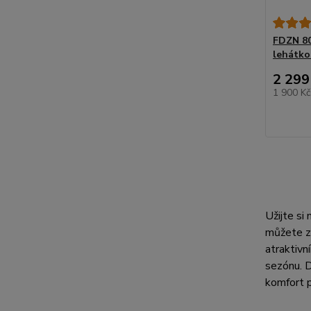
FDZN 80
lehátk
2 299
1 900 K
Užijte si
můžete z 
atraktivn
sezónu. 
komfort p