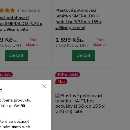
1 hodnocení
Plastové polohovací
lehátko SMERALDO +
ové polohovací
poduška (š.72 x h.189 x
ko SMERALDO (š.72 x
v.96cm), zelené
x v.96cm), bílé
9 Kč
1 899 Kč
Není
Není
/
ks
/
ks
skladem
skladem
 Kč
bez DPH
1 569 Kč
bez DPH
Detail
Detail
rodukt
TOP produkt
Akce
c!
blíbené produkty,
áte a ušetřili
které se dočasně
te nám tímto web