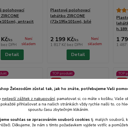
é polohovací
Plastové polohovací
o ZIRCONE
lehátko ZIRCONE
Plast
x101cm), antracit
(72x195x101cm), bílé
lehát
h.189 
 Kč
2 199 Kč
1 79
Není
Není
/
ks
/
ks
skladem
skladem
č
bez DPH
1 817 Kč
bez DPH
1 487
Detail
Detail
dukt
TOP produkt
TOP p
Akce
Akce
shop Železodům zůstal tak, jak ho znáte, potřebujeme Vaši pomo
o
nejlepší zážitek z nakupování
, pamatovat si, co máte v košíku, Vaše o
pokaždé přihlašovat a na našich stránkách vždy rychle našli to, co hled
spoustu času zbytečným klikáním.
jeme souhlas s
e
zpracováním souborů cookies
t
j. malých souborů, 
hlížeči. Děkujeme, že nám s tímto požadavkem vyjdete vstříc a pomůže