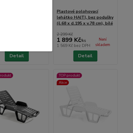
ové polohovací
Plastové polohovací
ko HAITI, s poduškou
lehátko HAITI, bez podušky
x d.195 x v.78 cm),
(š.68 x d.195 x v.78 cm), bílé
cit
2 299 Kč
9 Kč
1 899 Kč
Není
Není
/
ks
/
ks
skladem
skladem
 Kč
bez DPH
1 569 Kč
bez DPH
Detail
Detail
rodukt
TOP produkt
Akce