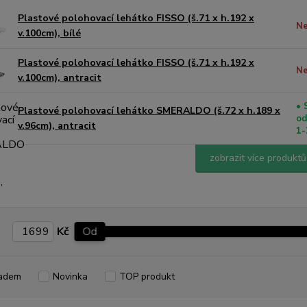
Plastové polohovací lehátko FISSO (š.71 x h.192 x
Ne
v.100cm), bílé
Plastové polohovací lehátko FISSO (š.71 x h.192 x
Ne
v.100cm), antracit
• 
Plastové polohovací lehátko SMERALDO (š.72 x h.189 x
od
v.96cm), antracit
1-
zobrazit více produktů
Kč
Od
adem
Novinka
TOP produkt