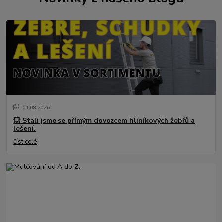
01
.
08
.
2026
💥 Stali jsme se přímým dovozcem hliníkových žebřů a
lešení.
číst celé