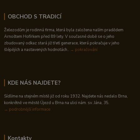
OBCHOD S TRADICÍ
Železodům je rodinná firma, která byla založena naším pradědem
Arnoštem Hofírkem před 89 lety. V současné době se o jeho
zbudovaný odkaz stará již třetí generace, která pokračuje v jeho
šlépějích a nastavených hodnotách..
→ pokračování
KDE NÁS NAJDETE?
Sídlíme na stejném místě již od roku 1932. Najdete nás nedalo Brna,
konkrétně ve městě Újezd u Brna na ulici nám. sv. Jána, 35.
→
podrobnější informace
Kontakty