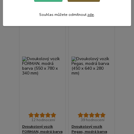
DPH
DPH
Detail
Detail
Souhlas můžete odmítnout
zde
.
12 hodnocení
39 hodnocení
Dvoukolový vozík
Dvoukolový vozík
FORMAN, modrá barva
Pegas, modrá barva