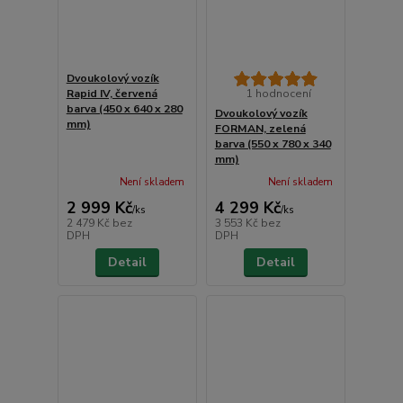
Dvoukolový vozík
Rapid IV, červená
1 hodnocení
barva (450 x 640 x 280
Dvoukolový vozík
mm)
FORMAN, zelená
barva (550 x 780 x 340
mm)
Není skladem
Není skladem
2 999 Kč
4 299 Kč
/
ks
/
ks
2 479 Kč
bez
3 553 Kč
bez
DPH
DPH
Detail
Detail