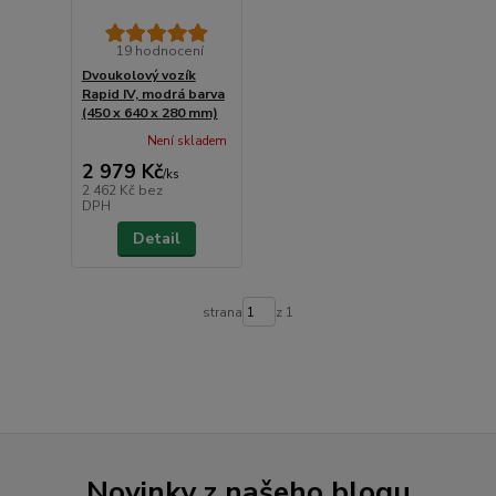
19 hodnocení
Dvoukolový vozík
Rapid IV, modrá barva
(450 x 640 x 280 mm)
Není skladem
2 979 Kč
/
ks
2 462 Kč
bez
DPH
Detail
strana
z 1
Novinky z našeho blogu