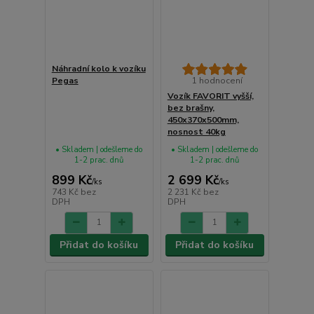
Náhradní kolo k vozíku
Pegas
1 hodnocení
Vozík FAVORIT vyšší,
bez brašny,
450x370x500mm,
nosnost 40kg
• Skladem | odešleme do
• Skladem | odešleme do
1-2 prac. dnů
1-2 prac. dnů
899 Kč
2 699 Kč
/
ks
/
ks
743 Kč
bez
2 231 Kč
bez
DPH
DPH
Přidat do košíku
Přidat do košíku