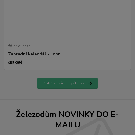
31
.
01
.
2025
Zahradní kalendář - únor.
číst celé
Zobrazit všechny články
Železodům NOVINKY DO E-
MAILU