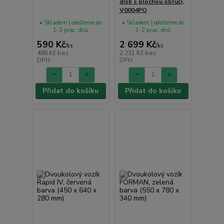
disk s plochou obručí,
V0004PO
• Skladem | odešleme do
• Skladem | odešleme do
1-2 prac. dnů
1-2 prac. dnů
590 Kč
2 699 Kč
/
ks
/
ks
488 Kč
bez
2 231 Kč
bez
DPH
DPH
Přidat do košíku
Přidat do košíku