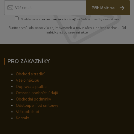
Přihlásit se
Souhlasím se
zpracováním osobních údajů
za účelem rozesílky newsletteru.
Buďte první, kdo se dozví o zajímavostech a novinkách z našeho obchodu. Od
nabídky až po sezónní akce.
PRO ZÁKAZNÍKY
Obchod s tradicí
Vše o nákupu
Doprava a platba
Ochrana osobních údajů
Obchodní podmínky
Odstoupení od smlouvy
Velkoobchod
Kontakt