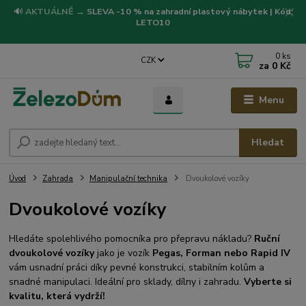
🔊
AKTUÁLNĚ
→
SLEVA -10 % na zahradní plastový nábytek | Kód:
LETO10
0
ks
CZK
za
0 Kč
Menu
Hledat
Úvod
Zahrada
Manipulační technika
Dvoukolové vozíky
Dvoukolové vozíky
Hledáte spolehlivého pomocníka pro přepravu nákladu?
Ruční
dvoukolové vozíky
jako je vozík
Pegas, Forman nebo Rapid IV
vám usnadní práci díky pevné konstrukci, stabilním kolům a
snadné manipulaci. Ideální pro sklady, dílny i zahradu.
Vyberte si
kvalitu, která vydrží!