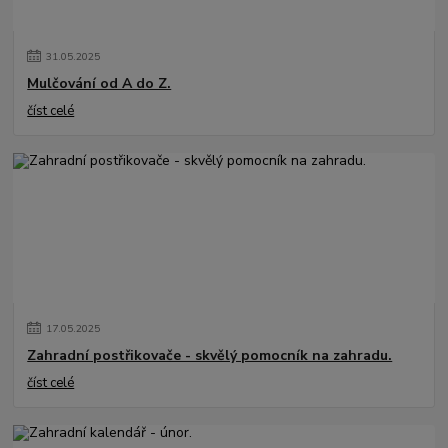
31
.
05
.
2025
Mulčování od A do Z.
číst celé
17
.
05
.
2025
Zahradní postřikovače - skvělý pomocník na zahradu.
číst celé