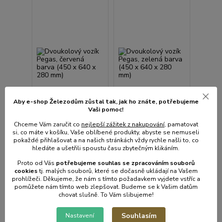
Aby e-shop Železodům zůstal tak, jak ho znáte, potřebujeme
Vaši pomoc!
Chceme Vám zaručit co
nejlepší zážitek z nakupování
, pamatovat
si, co máte v košíku, Vaše oblíbené produkty, abyste se nemuseli
pokaždé přihlašovat a na našich stránkách vždy rychle našli to, co
hledáte a ušetřili spoustu času zbytečným klikáním.
1 hodnocení
9 hodnocení
Proto od Vás
potřebujeme souhlas s
e
zpracováním souborů
Dvoukolový vozík
Dvoukolový vozík
cookies
t
j. malých souborů, které se dočasně ukládají na Vašem
Pegas, červená barva
Pegas, zelená barva
prohlížeči. Děkujeme, že nám s tímto požadavkem vyjdete vstříc a
(450 x 640 x 280 mm)
(450 x 640 x 280 mm)
pomůžete nám tímto web zlepšovat. Budeme se k Vašim datům
Není skladem
Není skladem
chovat slušně. To Vám slibujeme!
3 599 Kč
3 699 Kč
/
ks
/
ks
Souhlasím
2 974 Kč
bez
3 057 Kč
bez
Nastavení