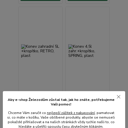
Konev 4,5l
Aby e-shop Železodům zůstal tak, jak ho znáte, potřebujeme
2 hodnocení
zahr.+kropítko,
Vaši pomoc!
SPRING, plast
Konev zahradní 5L
Chceme Vám zaručit co
nejlepší zážitek z nakupování
, pamatovat
+kropítko, RETRO,
si, co máte v košíku, Vaše oblíbené produkty, abyste se nemuseli
plast
pokaždé přihlašovat a na našich stránkách vždy rychle našli to, co
• Skladem centrální
• Skladem centrální
hledáte a ušetřili spoustu času zbytečným klikáním.