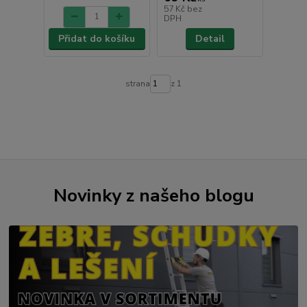
57 Kč
bez
DPH
Přidat do košíku
Detail
strana
z 1
Novinky z našeho blogu