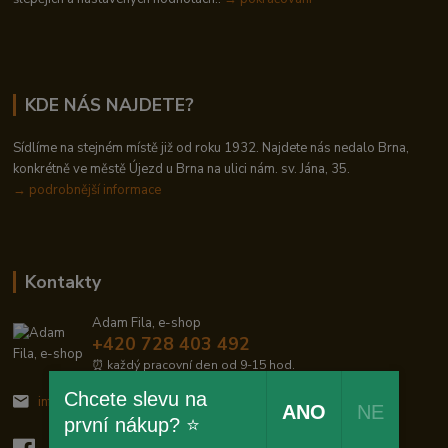
KDE NÁS NAJDETE?
Sídlíme na stejném místě již od roku 1932. Najdete nás nedalo Brna,
konkrétně ve městě Újezd u Brna na ulici nám. sv. Jána, 35.
→
podrobnější informace
Kontakty
Adam Fila, e-shop
+420 728 403 492
⏰ každý pracovní den od 9-15 hod.
Chcete slevu na
info@zelezodum.cz
ANO
NE
první nákup? ⭐