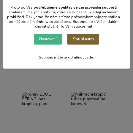
sklad | odešleme do 2-3
sklad | odešleme do 2-3
prac. dnů
prac. dnů
Proto od Vás
potřebujeme souhlas s
e
zpracováním souborů
cookies
t
j. malých souborů, které se dočasně ukládají na Vašem
115 Kč
119 Kč
/
ks
/
ks
prohlížeči. Děkujeme, že nám s tímto požadavkem vyjdete vstříc a
95 Kč
bez
98 Kč
bez
pomůžete nám tímto web zlepšovat. Budeme se k Vašim datům
DPH
DPH
chovat slušně. To Vám slibujeme!
Souhlasím
Nastavení
Přidat do košíku
Přidat do košíku
Souhlas můžete odmítnout
zde
.