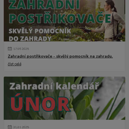
17
.
05
.
2025
Zahradní postřikovače - skvělý pomocník na zahradu.
číst celé
31
.
01
.
2025