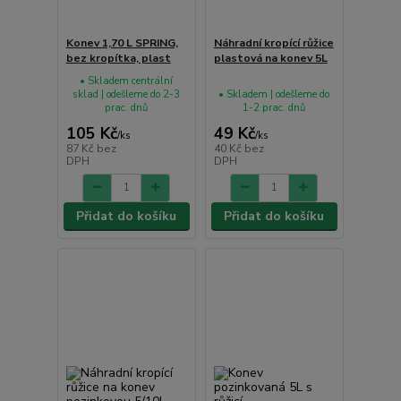
Konev 1,70 L SPRING,
Náhradní kropící růžice
bez kropítka, plast
plastová na konev 5L
• Skladem centrální
sklad | odešleme do 2-3
• Skladem | odešleme do
prac. dnů
1-2 prac. dnů
105 Kč
49 Kč
/
ks
/
ks
87 Kč
bez
40 Kč
bez
DPH
DPH
Přidat do košíku
Přidat do košíku