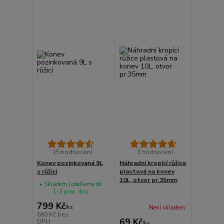
15 hodnocení
3 hodnocení
Konev pozinkovaná 9L
Náhradní kropící růžice
s růžicí
plastová na konev
10L, otvor pr.35mm
• Skladem | odešleme do
1-2 prac. dnů
799 Kč
/
ks
Není skladem
660 Kč
bez
69 Kč
DPH
/
ks