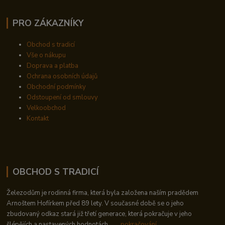
PRO ZÁKAZNÍKY
Obchod s tradicí
Vše o nákupu
Doprava a platba
Ochrana osobních údajů
Obchodní podmínky
Odstoupení od smlouvy
Velkoobchod
Kontakt
OBCHOD S TRADICÍ
Železodům je rodinná firma, která byla založena naším pradědem
Arnoštem Hofírkem před 89 lety. V současné době se o jeho
zbudovaný odkaz stará již třetí generace, která pokračuje v jeho
šlépějích a nastavených hodnotách..
→ pokračování