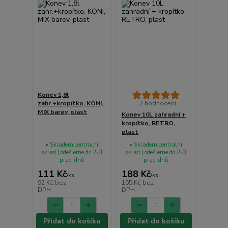
Konev 1,8l
zahr.+kropítko, KONI,
2 hodnocení
MIX barev, plast
Konev 10L zahradní +
kropítko, RETRO,
plast
• Skladem centrální
• Skladem centrální
sklad | odešleme do 2-3
sklad | odešleme do 2-3
prac. dnů
prac. dnů
111 Kč
188 Kč
/
ks
/
ks
92 Kč
bez
155 Kč
bez
DPH
DPH
Přidat do košíku
Přidat do košíku