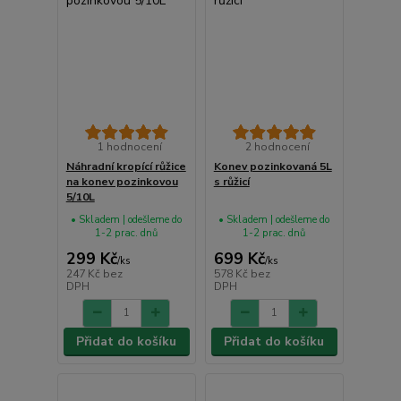
1 hodnocení
2 hodnocení
Náhradní kropící růžice
Konev pozinkovaná 5L
na konev pozinkovou
s růžicí
5/10L
• Skladem | odešleme do
• Skladem | odešleme do
1-2 prac. dnů
1-2 prac. dnů
299 Kč
699 Kč
/
ks
/
ks
247 Kč
bez
578 Kč
bez
DPH
DPH
Přidat do košíku
Přidat do košíku