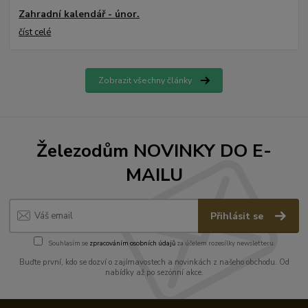
Zahradní kalendář - únor.
číst celé
Zobrazit všechny články
Železodům NOVINKY DO E-
MAILU
Přihlásit se
Souhlasím se
zpracováním osobních údajů
za účelem rozesílky newsletteru.
Buďte první, kdo se dozví o zajímavostech a novinkách z našeho obchodu. Od
nabídky až po sezónní akce.