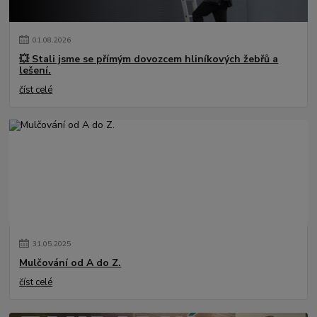
01
.
08
.
2026
💥 Stali jsme se přímým dovozcem hliníkových žebřů a
lešení.
číst celé
31
.
05
.
2025
Mulčování od A do Z.
číst celé