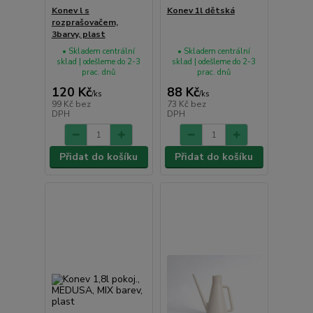
Konev l s
Konev 1l dětská
rozprašovačem,
3barvy, plast
• Skladem centrální
• Skladem centrální
sklad | odešleme do 2-3
sklad | odešleme do 2-3
prac. dnů
prac. dnů
120 Kč
88 Kč
/
ks
/
ks
99 Kč
bez
73 Kč
bez
DPH
DPH
Přidat do košíku
Přidat do košíku