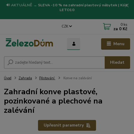
🔊
AKTUÁLNĚ
→
SLEVA -10 % na zahradní plastový nábytek | Kód:
LETO10
0
ks
CZK
za
0 Kč
Menu
Hledat
Úvod
Zahrada
Pěstování
Konve na zalévání
Zahradní konve plastové,
pozinkované a plechové na
zalévání
Upřesnit parametry