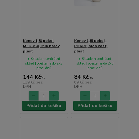
Konev 1,8l pokoj.,
Konev 1,8l pokoj.,
MEDUSA, MIX barev,
PIERRE, slon.kost,
plast
plast
• Skladem centrální
• Skladem centrální
sklad | odešleme do 2-3
sklad | odešleme do 2-3
prac. dnů
prac. dnů
144 Kč
84 Kč
/
ks
/
ks
119 Kč
bez
69 Kč
bez
DPH
DPH
Přidat do košíku
Přidat do košíku