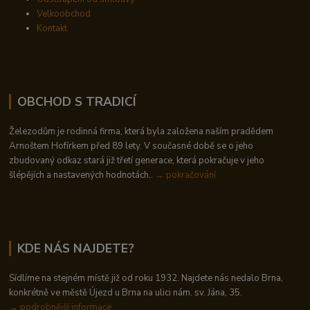
Velkoobchod
Kontakt
OBCHOD S TRADICÍ
Železodům je rodinná firma, která byla založena naším pradědem
Arnoštem Hofírkem před 89 lety. V současné době se o jeho
zbudovaný odkaz stará již třetí generace, která pokračuje v jeho
šlépějích a nastavených hodnotách..
→ pokračování
KDE NÁS NAJDETE?
Sídlíme na stejném místě již od roku 1932. Najdete nás nedalo Brna,
konkrétně ve městě Újezd u Brna na ulici nám. sv. Jána, 35.
→
podrobnější informace