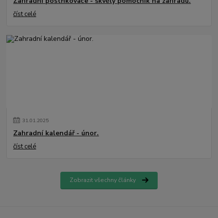
Zahradní postřikovače - skvělý pomocník na zahradu.
číst celé
31
.
01
.
2025
Zahradní kalendář - únor.
číst celé
Zobrazit všechny články