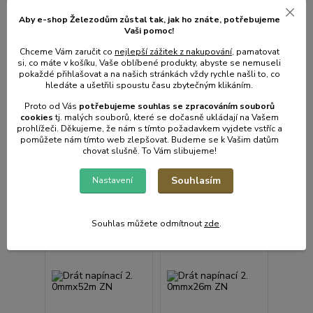
Drát napínací 3.
Aby e-shop Železodům zůstal tak, jak ho znáte, potřebujeme
15mmx26m ZN
Vaši pomoc!
• Skladem centrální
• Skladem centrální
Chceme Vám zaručit co
nejlepší zážitek z nakupování
, pamatovat
sklad | odešleme do 2-3
sklad | odešleme do 2-3
si, co máte v košíku, Vaše oblíbené produkty, abyste se nemuseli
prac. dnů
prac. dnů
pokaždé přihlašovat a na našich stránkách vždy rychle našli to, co
114 Kč
141 Kč
/
ks
/
ks
hledáte a ušetřili spoustu času zbytečným klikáním.
94 Kč
bez
117 Kč
bez
DPH
DPH
Proto od Vás
potřebujeme souhlas s
e
zpracováním souborů
cookies
t
j. malých souborů, které se dočasně ukládají na Vašem
prohlížeči. Děkujeme, že nám s tímto požadavkem vyjdete vstříc a
pomůžete nám tímto web zlepšovat. Budeme se k Vašim datům
Přidat do košíku
Přidat do košíku
chovat slušně. To Vám slibujeme!
Souhlasím
Nastavení
Souhlas můžete odmítnout
zde
.