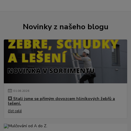
Novinky z našeho blogu
01
.
08
.
2026
💥 Stali jsme se přímým dovozcem hliníkových žebřů a
lešení.
číst celé