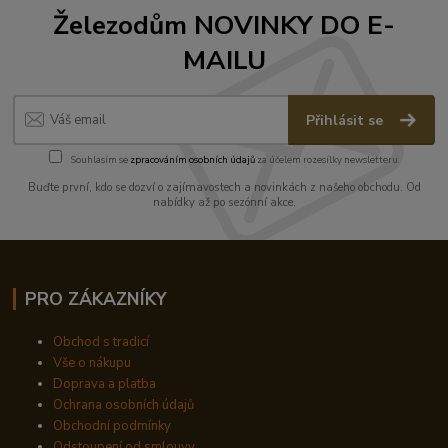
Železodům NOVINKY DO E-
MAILU
Přihlásit se
Souhlasím se
zpracováním osobních údajů
za účelem rozesílky newsletteru.
Buďte první, kdo se dozví o zajímavostech a novinkách z našeho obchodu. Od
nabídky až po sezónní akce.
PRO ZÁKAZNÍKY
Obchod s tradicí
Vše o nákupu
Doprava a platba
Ochrana osobních údajů
Obchodní podmínky
Odstoupení od smlouvy