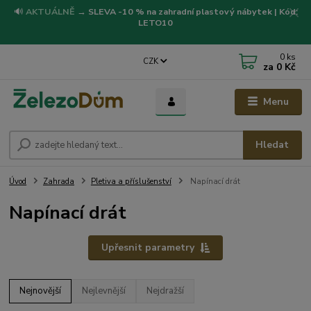
🔊
AKTUÁLNĚ
→
SLEVA -10 % na zahradní plastový nábytek | Kód:
LETO10
0
ks
CZK
za
0 Kč
Menu
Hledat
Úvod
Zahrada
Pletiva a příslušenství
Napínací drát
Napínací drát
Upřesnit parametry
Nejnovější
Nejlevnější
Nejdražší