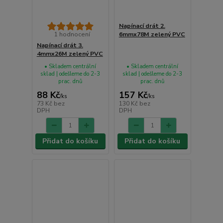
Napínací drát 2.
1 hodnocení
6mmx78M zelený PVC
Napínací drát 3.
4mmx26M zelený PVC
• Skladem centrální
• Skladem centrální
sklad | odešleme do 2-3
sklad | odešleme do 2-3
prac. dnů
prac. dnů
88 Kč
157 Kč
/
ks
/
ks
73 Kč
bez
130 Kč
bez
DPH
DPH
Přidat do košíku
Přidat do košíku