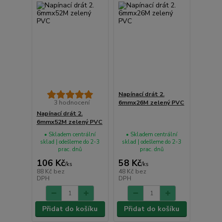
Napínací drát 2.
3 hodnocení
6mmx26M zelený PVC
Napínací drát 2.
6mmx52M zelený PVC
• Skladem centrální
• Skladem centrální
sklad | odešleme do 2-3
sklad | odešleme do 2-3
prac. dnů
prac. dnů
106 Kč
58 Kč
/
ks
/
ks
88 Kč
bez
48 Kč
bez
DPH
DPH
Přidat do košíku
Přidat do košíku