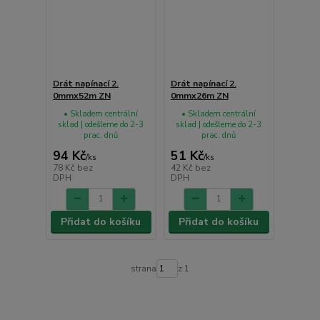
Drát napínací 2.
Drát napínací 2.
0mmx52m ZN
0mmx26m ZN
• Skladem centrální
• Skladem centrální
sklad | odešleme do 2-3
sklad | odešleme do 2-3
prac. dnů
prac. dnů
94 Kč
51 Kč
/
ks
/
ks
78 Kč
bez
42 Kč
bez
DPH
DPH
Přidat do košíku
Přidat do košíku
strana
z 1