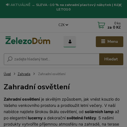
🔊
AKTUÁLNĚ
→
SLEVA -10 % na zahradní plastový nábytek | Kód:
LETO10
0
ks
CZK
za
0 Kč
Menu
Hledat
Úvod
Zahrada
Zahradní osvětlení
Zahradní osvětlení
Zahradní osvětlení
je skvělým způsobem, jak vnést kouzlo do
Vašeho venkovního prostoru a prodloužit letní večery. V naší
nabídce najdete širokou škálu osvětlení, od
solárních lamp
až
po elegantní
lucerny
a dekorační
světelné řetězy
. S našimi
produkty vytvoříte příjemnou atmosféru na zahradě, na terase