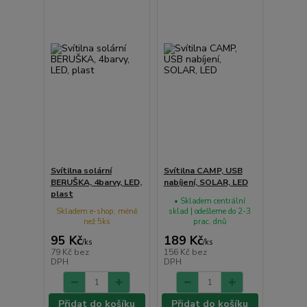
Svítilna solární
Svítilna CAMP, USB
BERUŠKA, 4barvy, LED,
nabíjení, SOLAR, LED
plast
• Skladem centrální
Skladem e-shop, méně
sklad | odešleme do 2-3
než 5ks
prac. dnů
95 Kč
189 Kč
/
ks
/
ks
79 Kč
bez
156 Kč
bez
DPH
DPH
Přidat do košíku
Přidat do košíku