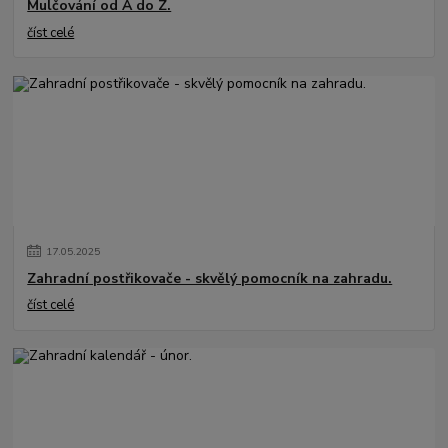
Mulčování od A do Z.
číst celé
17
.
05
.
2025
Zahradní postřikovače - skvělý pomocník na zahradu.
číst celé