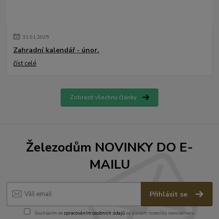
31
.
01
.
2025
Zahradní kalendář - únor.
číst celé
Zobrazit všechny články
Železodům NOVINKY DO E-
MAILU
Přihlásit se
Souhlasím se
zpracováním osobních údajů
za účelem rozesílky newsletteru.