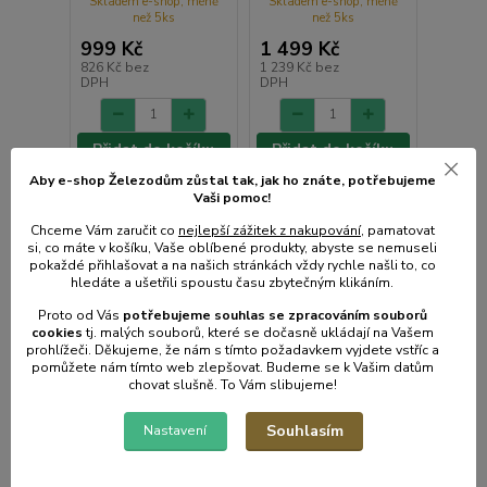
Skladem e-shop, méně
Skladem e-shop, méně
než 5ks
než 5ks
999 Kč
1 499 Kč
826 Kč
bez
1 239 Kč
bez
DPH
DPH
Přidat do košíku
Přidat do košíku
Aby e-shop Železodům zůstal tak, jak ho znáte, potřebujeme
Vaši pomoc!
Chceme Vám zaručit co
nejlepší zážitek z nakupování
, pamatovat
si, co máte v košíku, Vaše oblíbené produkty, abyste se nemuseli
pokaždé přihlašovat a na našich stránkách vždy rychle našli to, co
hledáte a ušetřili spoustu času zbytečným klikáním.
Proto od Vás
potřebujeme souhlas s
e
zpracováním souborů
cookies
t
j. malých souborů, které se dočasně ukládají na Vašem
prohlížeči. Děkujeme, že nám s tímto požadavkem vyjdete vstříc a
pomůžete nám tímto web zlepšovat. Budeme se k Vašim datům
chovat slušně. To Vám slibujeme!
Souhlasím
Nastavení