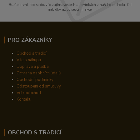
Buďte první, kdo se dozví o zajímavostech a novinkách z našeho obchodu. Od
nabídky až po sezónní akce.
PRO ZÁKAZNÍKY
Obchod s tradicí
Vše o nákupu
Doprava a platba
Ochrana osobních údajů
Obchodní podmínky
Odstoupení od smlouvy
Velkoobchod
Kontakt
OBCHOD S TRADICÍ