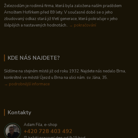
Železodům je rodinná firma, která byla založena naším pradědem
Arnoštem Hofírkem před 89 lety. V současné době se o jeho
zbudovaný odkaz stará již třetí generace, která pokračuje v jeho
šlépějích a nastavených hodnotách..
→ pokračování
KDE NÁS NAJDETE?
Sídlíme na stejném místě již od roku 1932. Najdete nás nedalo Brna,
konkrétně ve městě Újezd u Brna na ulici nám. sv. Jána, 35.
→
podrobnější informace
Kontakty
Adam Fila, e-shop
+420 728 403 492
⏰ každý pracovní den od 9-15 hod.