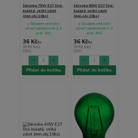
žárovka 75W E27 čirá-
žárovka 60W E27 čirá-
kulatá, velký závit
kulatá, velký závit
(min.obj.10ks)
(min.obj.10ks)
• Skladem centrální
• Skladem centrální
sklad | odešleme do 2-3
sklad | odešleme do 2-3
prac. dnů
prac. dnů
36 Kč
36 Kč
/
ks
/
ks
30 Kč
bez
30 Kč
bez
DPH
DPH
Přidat do košíku
Přidat do košíku