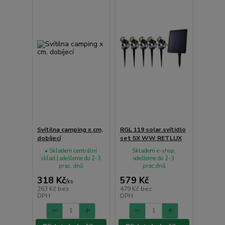
Svítilna camping x cm,
RGL 119 solar.svítidlo
dobíjecí
set 5X WW RETLUX
• Skladem centrální
Skladem e-shop,
sklad | odešleme do 2-3
odešleme do 2-3
prac. dnů
prac.dnů
318 Kč
579 Kč
/
ks
263 Kč
bez
479 Kč
bez
DPH
DPH