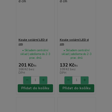
Koule solární LED d
Koule solární LED d
cm
cm
• Skladem centrální
• Skladem centrální
sklad | odešleme do 2-3
sklad | odešleme do 2-3
prac. dnů
prac. dnů
201 Kč
132 Kč
/
ks
/
ks
166 Kč
bez
109 Kč
bez
DPH
DPH
Přidat do košíku
Přidat do košíku