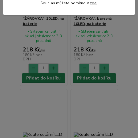
Souhlas můžete odmítnout
zde
.
řetěz PÁRTY
řetěz PÁRTY
"ŽÁROVKA", 10LED, na
"ŽÁROVKA", barevný,
baterie
10LED, na baterie
• Skladem centrální
• Skladem centrální
sklad | odešleme do 2-3
sklad | odešleme do 2-3
prac. dnů
prac. dnů
218 Kč
218 Kč
/
ks
/
ks
180 Kč
bez
180 Kč
bez
DPH
DPH
Přidat do košíku
Přidat do košíku