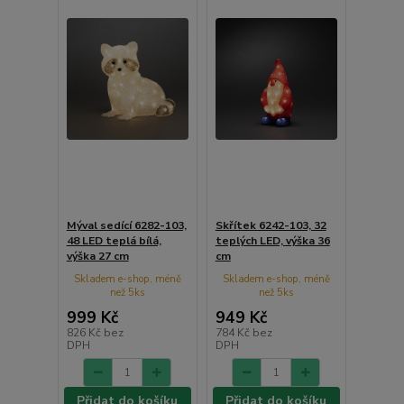
Mýval sedící 6282-103,
Skřítek 6242-103, 32
48 LED teplá bílá,
teplých LED, výška 36
výška 27 cm
cm
Skladem e-shop, méně
Skladem e-shop, méně
než 5ks
než 5ks
999 Kč
949 Kč
826 Kč
bez
784 Kč
bez
DPH
DPH
Přidat do košíku
Přidat do košíku