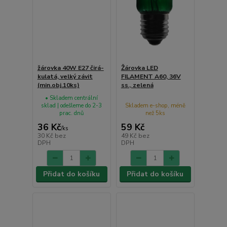
žárovka 40W E27 čirá-
Žárovka LED
kulatá, velký závit
FILAMENT A60, 36V
(min.obj.10ks)
ss., zelená
• Skladem centrální
sklad | odešleme do 2-3
Skladem e-shop, méně
prac. dnů
než 5ks
36 Kč
59 Kč
/
ks
30 Kč
bez
49 Kč
bez
DPH
DPH
Přidat do košíku
Přidat do košíku