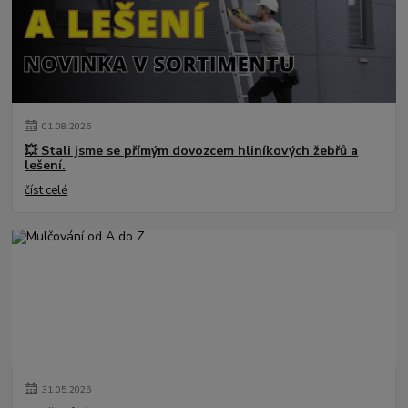
01
.
08
.
2026
💥 Stali jsme se přímým dovozcem hliníkových žebřů a
lešení.
číst celé
31
.
05
.
2025