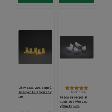
Lišky 6233-203, 5 kusů,
40 bílých LED, výška 12
2 hodnocení
cm
Ptáčci 6144-203, 5
kusů, 40 bílých LED,
výška 11,5 cm