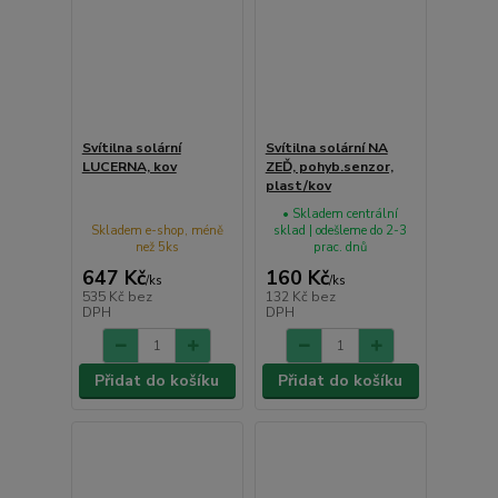
Svítilna solární
Svítilna solární NA
LUCERNA, kov
ZEĎ, pohyb.senzor,
plast/kov
• Skladem centrální
Skladem e-shop, méně
sklad | odešleme do 2-3
než 5ks
prac. dnů
647 Kč
160 Kč
/
ks
/
ks
535 Kč
bez
132 Kč
bez
DPH
DPH
Přidat do košíku
Přidat do košíku