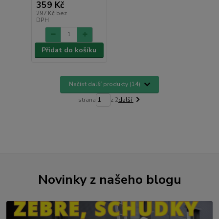
359 Kč
297 Kč
bez
DPH
Přidat do košíku
Načíst další produkty (14)
strana
z 2
další
Novinky z našeho blogu