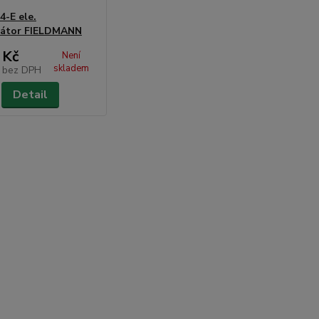
4-E ele.
tátor FIELDMANN
 Kč
Není
skladem
č
bez DPH
Detail