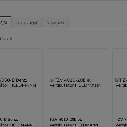
ější
Nejlevnější
Nejdražší
1-5 z 5
0-B Benz.
FZV 4010-20E el.
FZV 7
tátor FIELDMANN
vertikutátor FIELDMANN
Verti