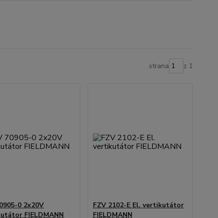
strana
z 1
0905-0 2x20V
FZV 2102-E El. vertikutátor
kutátor FIELDMANN
FIELDMANN