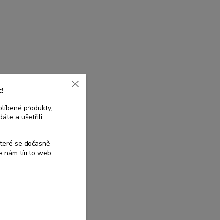
c!
blíbené produkty,
áte a ušetřili
které se dočasně
te nám tímto web