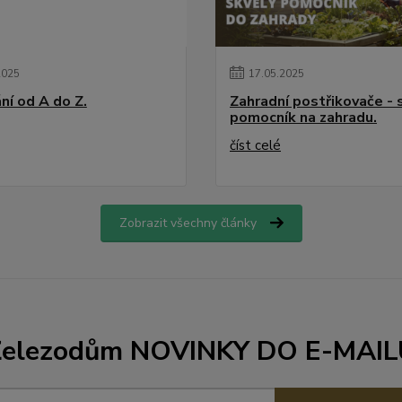
2025
17
.
05
.
2025
ní od A do Z.
Zahradní postřikovače - 
pomocník na zahradu.
číst celé
Zobrazit všechny články
Železodům NOVINKY DO E-MAIL