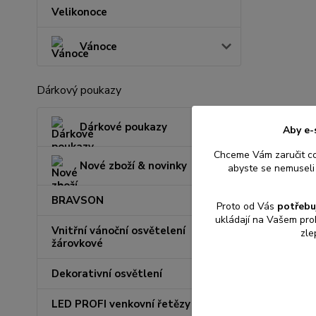
Velikonoce
Vánoce
Dárkový poukazy
Dárkové poukazy
Aby e-
Chceme Vám zaručit c
Nové zboží & novinky
abyste se nemuseli 
BRAVSON
Proto od Vás
potřebu
ukládají na Vašem pro
Vnitřní vánoční osvětelení
zle
žárovkové
Dekorativní osvětlení
LED PROFI venkovní řetězy