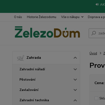
🔊
AK
O nás
Historie Železodomu
Vše o nákupu
Doprava a p
Úvod
Z
Zahrada
Prov
Zahradní nářadí
Pěstování
Cena:
Zavlažování
Skl
Zahradní technika