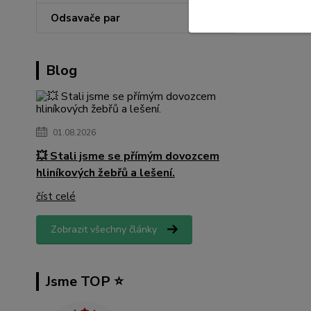
Odsavače par
Blog
01.08.2026
💥 Stali jsme se přímým dovozcem
hliníkových žebřů a lešení.
číst celé
Zobrazit všechny články
Jsme TOP ⭐️