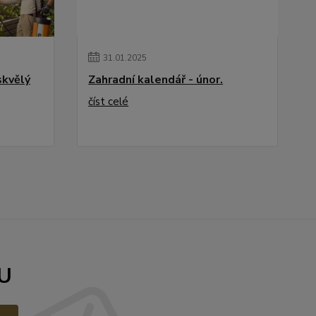
31
.
01
.
2025
skvělý
Zahradní kalendář - únor.
číst celé
U