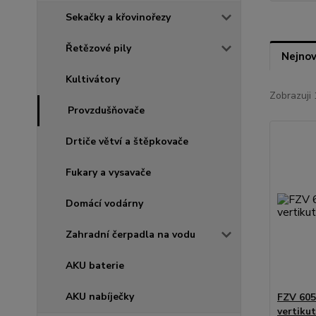
Sekačky a křovinořezy
Řetězové pily
Nejnov
Kultivátory
Zobrazuji 
Provzdušňovače
Drtiče větví a štěpkovače
Fukary a vysavače
Domácí vodárny
Zahradní čerpadla na vodu
AKU baterie
AKU nabíječky
FZV 605
vertiku