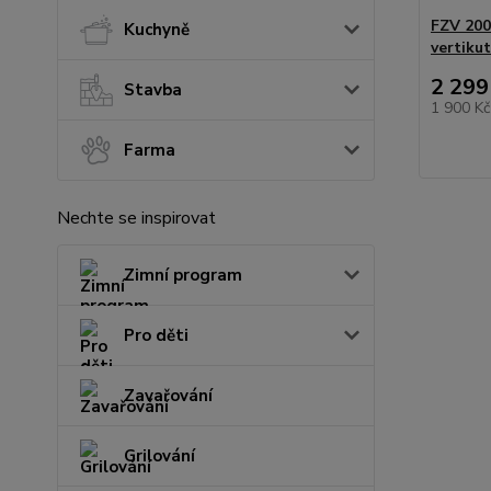
FZV 200
Kuchyně
vertiku
2 299
Stavba
1 900 K
Farma
Nechte se inspirovat
Zimní program
Pro děti
Zavařování
Grilování