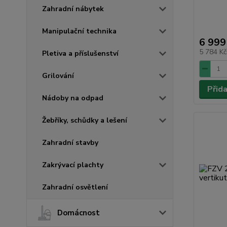
Zahradní nábytek
Manipulační technika
6 999
5 784 K
Pletiva a příslušenství
Grilování
Přid
Nádoby na odpad
Žebříky, schůdky a lešení
Zahradní stavby
Zakrývací plachty
Zahradní osvětlení
Domácnost