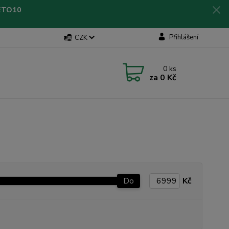
LETO10
Přihlášení
CZK
0
ks
za
0 Kč
Do
Kč