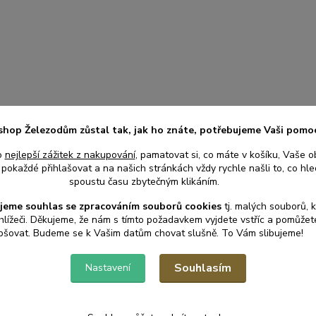
shop Železodům zůstal tak, jak ho znáte, potřebujeme Vaši pomo
o
nejlepší zážitek z nakupování
, pamatovat si, co máte v košíku, Vaše o
pokaždé přihlašovat a na našich stránkách vždy rychle našli to, co hled
spoustu času zbytečným klikáním.
jeme souhlas s
e
zpracováním souborů cookies
t
j. malých souborů, 
hlížeči. Děkujeme, že nám s tímto požadavkem vyjdete vstříc a pomůže
pšovat. Budeme se k Vašim datům chovat slušně. To Vám slibujeme!
Souhlasím
Nastavení