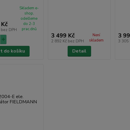
Skladem e-
shop,
odešleme
 Kč
do 2-3
prac.dnů
č
bez DPH
3 499 Kč
3 99
Není
skladem
2 892 Kč
bez DPH
3 305
at do košíku
Detail