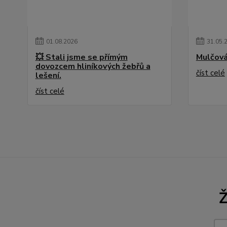
01
.
08
.
2026
31
.
05
.
💥 Stali jsme se přímým
Mulčová
dovozcem hliníkových žebřů a
číst celé
lešení.
číst celé