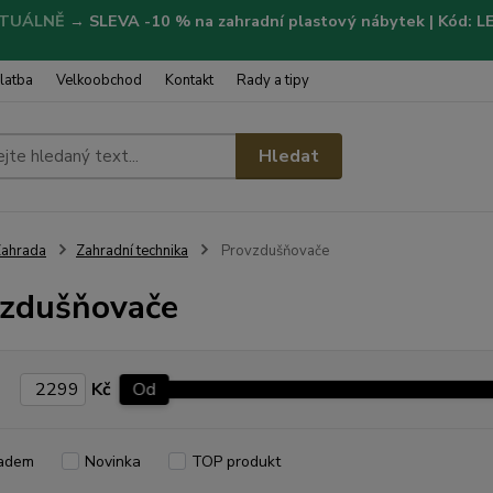
TUÁLNĚ
→
SLEVA -10 % na zahradní plastový nábytek | Kód: 
latba
Velkoobchod
Kontakt
Rady a tipy
Hledat
ahrada
Zahradní technika
Provzdušňovače
zdušňovače
Kč
Od
adem
Novinka
TOP produkt