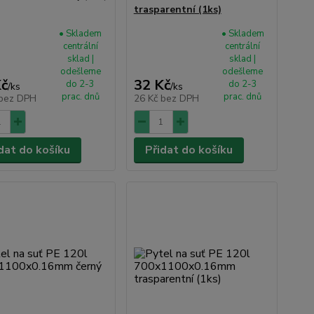
trasparentní (1ks)
• Skladem
• Skladem
centrální
centrální
sklad |
sklad |
odešleme
odešleme
Kč
32 Kč
do 2-3
do 2-3
/
ks
/
ks
prac. dnů
prac. dnů
bez DPH
26 Kč
bez DPH
dat do košíku
Přidat do košíku