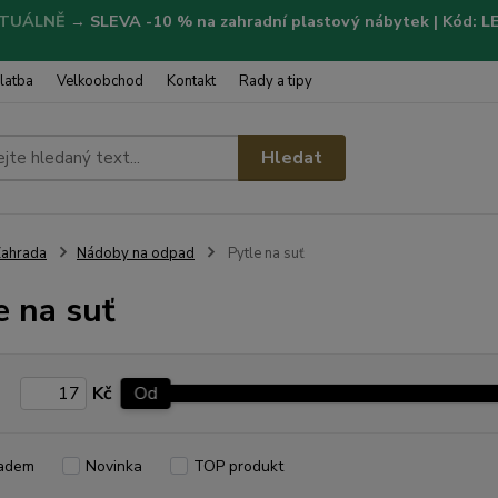
TUÁLNĚ
→
SLEVA -10 % na zahradní plastový nábytek | Kód: 
latba
Velkoobchod
Kontakt
Rady a tipy
Hledat
ahrada
Nádoby na odpad
Pytle na suť
e na suť
Kč
Od
adem
Novinka
TOP produkt