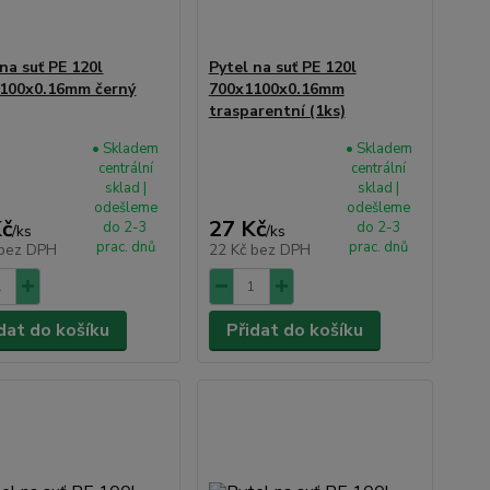
na suť PE 120l
Pytel na suť PE 120l
100x0.16mm černý
700x1100x0.16mm
trasparentní (1ks)
• Skladem
• Skladem
centrální
centrální
sklad |
sklad |
odešleme
odešleme
Kč
27 Kč
do 2-3
do 2-3
/
ks
/
ks
prac. dnů
prac. dnů
bez DPH
22 Kč
bez DPH
dat do košíku
Přidat do košíku