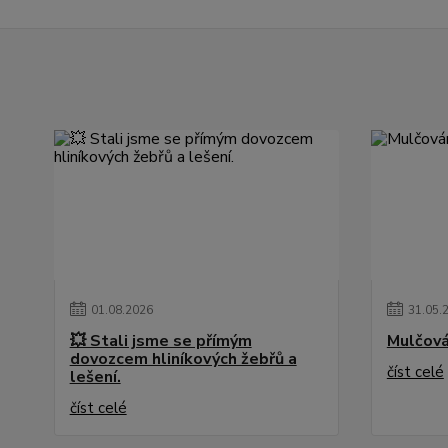
01
.
08
.
2026
31
.
05
.
💥 Stali jsme se přímým
Mulčová
dovozcem hliníkových žebřů a
číst celé
lešení.
číst celé