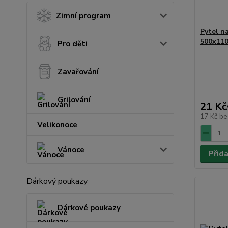
Zimní program
Pytel na
500x110
Pro děti
Zavařování
Grilování
21 Kč
17 Kč
be
Velikonoce
Vánoce
Přid
Dárkový poukazy
Dárkové poukazy