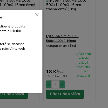
c!
blíbené produkty,
áte a ušetřili
na suť PE 100l
Pytel na suť PE 100l
100x0.16mm černý
500x1100x0.16mm
které se dočasně
trasparentní (1ks)
te nám tímto web
• Skladem
• Skladem
centrální
centrální
sklad |
sklad |
odešleme
odešleme
Kč
18 Kč
do 2-3
do 2-3
/
ks
/
ks
prac. dnů
prac. dnů
bez DPH
15 Kč
bez DPH
dat do košíku
Přidat do košíku