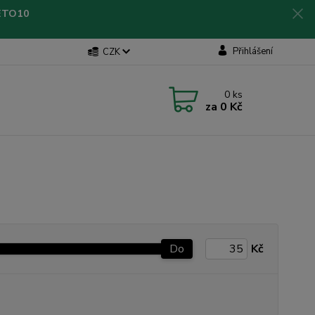
LETO10
Přihlášení
CZK
0
ks
za
0 Kč
Do
Kč