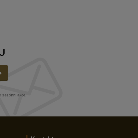
U
 sezónní akce.