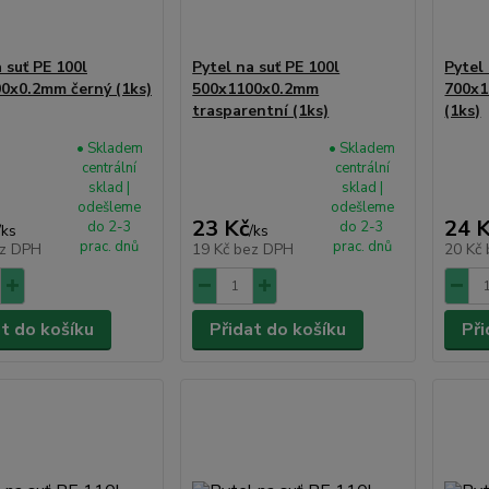
 suť PE 100l
Pytel na suť PE 100l
Pytel 
0x0.2mm černý (1ks)
500x1100x0.2mm
700x1
trasparentní (1ks)
(1ks)
• Skladem
• Skladem
centrální
centrální
sklad |
sklad |
odešleme
odešleme
23 Kč
24 
do 2-3
do 2-3
/
ks
/
ks
prac. dnů
prac. dnů
z DPH
19 Kč
bez DPH
20 Kč
at do košíku
Přidat do košíku
Při