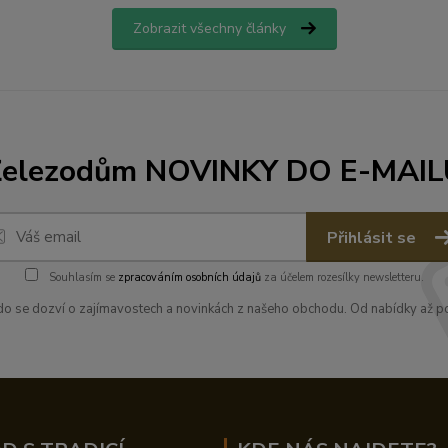
Zobrazit všechny články
Železodům NOVINKY DO E-MAIL
Přihlásit se
Souhlasím se
zpracováním osobních údajů
za účelem rozesílky newsletteru.
kdo se dozví o zajímavostech a novinkách z našeho obchodu. Od nabídky až po