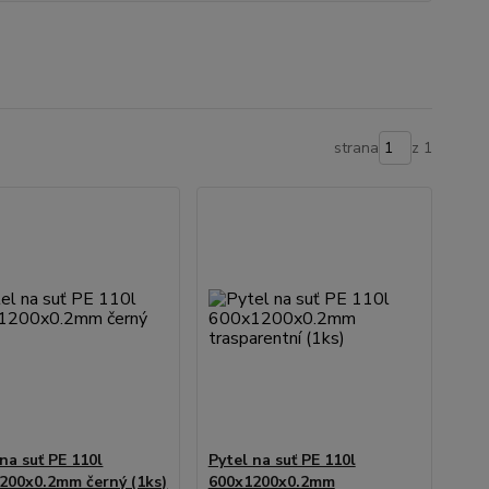
strana
z 1
na suť PE 110l
Pytel na suť PE 110l
200x0.2mm černý (1ks)
600x1200x0.2mm