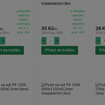
trasparentní (1ks)
• Skladem
• Skladem
centrální
centrální
sklad |
sklad |
odešleme
odešleme
35 Kč
28 
do 2-3
do 2-3
/
ks
/
ks
prac. dnů
prac. dnů
z DPH
29 Kč
bez DPH
23 Kč
at do košíku
Přidat do košíku
Při