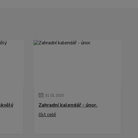
31
.
01
.
2025
skvělý
Zahradní kalendář - únor.
číst celé