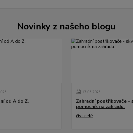
Novinky z našeho blogu
2025
17
.
05
.
2025
ní od A do Z.
Zahradní postřikovače - 
pomocník na zahradu.
číst celé