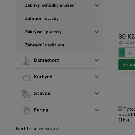
Žebříky, schůdky a lešení
Zahradní stavby
Zakrývací plachty
30 Kč
25 Kč
be
Zahradní osvětlení
Domácnost
Přid
Kuchyně
Stavba
Farma
Nechte se inspirovat