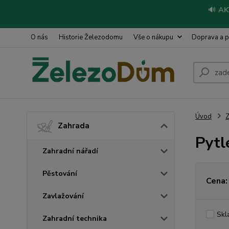
🔊
AK
O nás
Historie Železodomu
Vše o nákupu
Doprava a p
Úvod
Z
Zahrada
Pytl
Zahradní nářadí
Pěstování
Cena:
Zavlažování
Skl
Zahradní technika