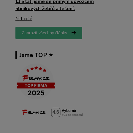
💥 Stali jsme se přímým dovozcem
hliníkových žebřů a lešení.
číst celé
Zobrazit všechny články
Jsme TOP ⭐️