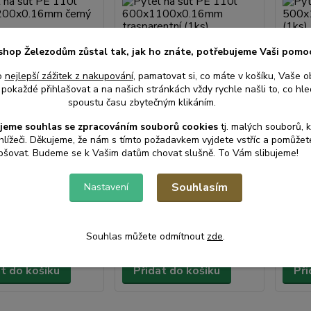
shop Železodům zůstal tak, jak ho znáte, potřebujeme Vaši pomo
o
nejlepší zážitek z nakupování
, pamatovat si, co máte v košíku, Vaše o
pokaždé přihlašovat a na našich stránkách vždy rychle našli to, co hled
spoustu času zbytečným klikáním.
 suť PE 110l
Pytel na suť PE 110l
Pytel 
0x0.16mm černý
600x1100x0.16mm
500x1
jeme souhlas s
e
zpracováním souborů cookies
t
j. malých souborů, 
trasparentní (1ks)
(1ks)
hlížeči. Děkujeme, že nám s tímto požadavkem vyjdete vstříc a pomůže
pšovat. Budeme se k Vašim datům chovat slušně. To Vám slibujeme!
• Skladem
• Skladem
centrální
centrální
sklad |
sklad |
Souhlasím
Nastavení
odešleme
odešleme
24 Kč
17 
do 2-3
do 2-3
/
ks
/
ks
prac. dnů
prac. dnů
z DPH
20 Kč
bez DPH
14 Kč
Souhlas můžete odmítnout
zde
.
at do košíku
Přidat do košíku
Při