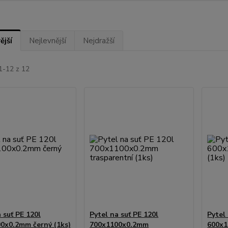
ější
Nejlevnější
Nejdražší
1-12 z 12
 suť PE 120l
Pytel na suť PE 120l
Pytel 
0x0.2mm černý (1ks)
700x1100x0.2mm
600x1