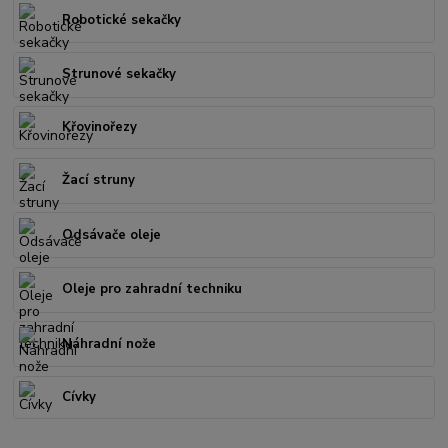
Robotické sekačky
Strunové sekačky
Křovinořezy
Žací struny
Odsávače oleje
Oleje pro zahradní techniku
Náhradní nože
Cívky