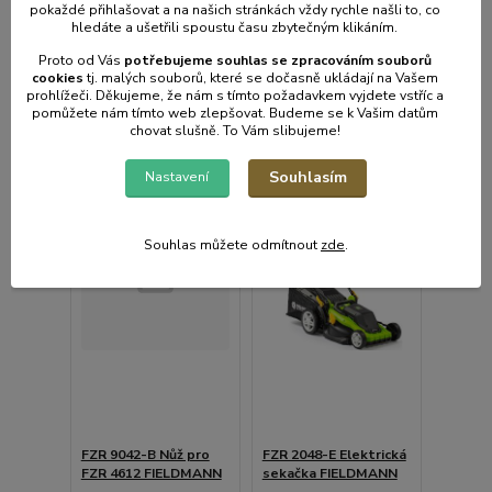
pokaždé přihlašovat a na našich stránkách vždy rychle našli to, co
hledáte a ušetřili spoustu času zbytečným klikáním.
Proto od Vás
potřebujeme souhlas s
e
zpracováním souborů
Přidat do košíku
Přidat do košíku
cookies
t
j. malých souborů, které se dočasně ukládají na Vašem
prohlížeči. Děkujeme, že nám s tímto požadavkem vyjdete vstříc a
pomůžete nám tímto web zlepšovat. Budeme se k Vašim datům
chovat slušně. To Vám slibujeme!
Souhlasím
Nastavení
Souhlas můžete odmítnout
zde
.
FZR 9042-B Nůž pro
FZR 2048-E Elektrická
FZR 4612 FIELDMANN
sekačka FIELDMANN