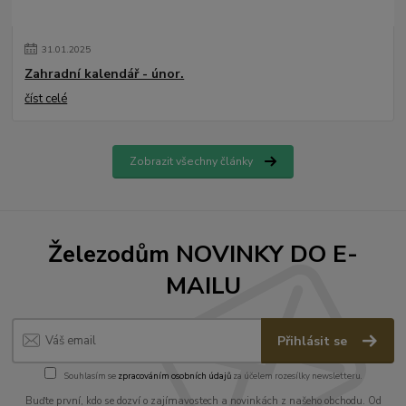
31
.
01
.
2025
Zahradní kalendář - únor.
číst celé
Zobrazit všechny články
Železodům NOVINKY DO E-
MAILU
Přihlásit se
Souhlasím se
zpracováním osobních údajů
za účelem rozesílky newsletteru.
Buďte první, kdo se dozví o zajímavostech a novinkách z našeho obchodu. Od