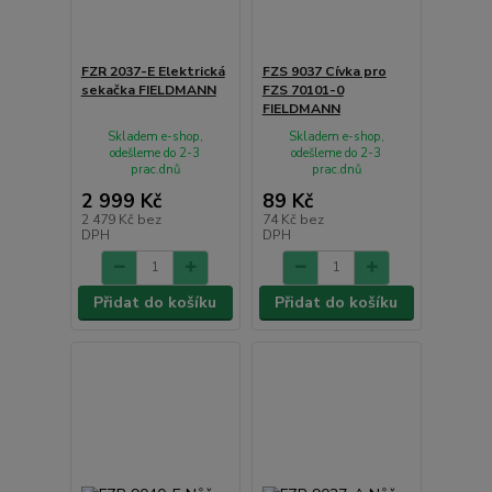
FZR 2037-E Elektrická
FZS 9037 Cívka pro
sekačka FIELDMANN
FZS 70101-0
FIELDMANN
Skladem e-shop,
Skladem e-shop,
odešleme do 2-3
odešleme do 2-3
prac.dnů
prac.dnů
2 999 Kč
89 Kč
2 479 Kč
bez
74 Kč
bez
DPH
DPH
Přidat do košíku
Přidat do košíku