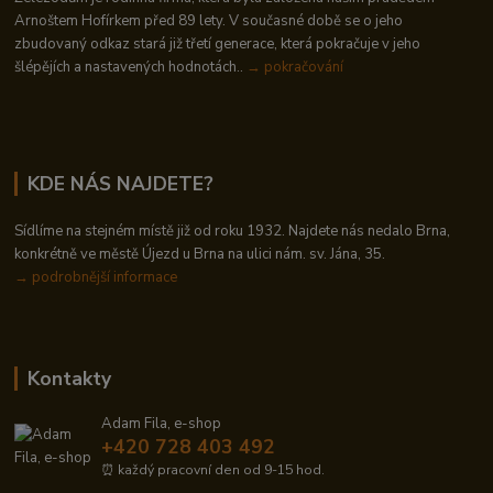
Arnoštem Hofírkem před 89 lety. V současné době se o jeho
zbudovaný odkaz stará již třetí generace, která pokračuje v jeho
šlépějích a nastavených hodnotách..
→ pokračování
KDE NÁS NAJDETE?
Sídlíme na stejném místě již od roku 1932. Najdete nás nedalo Brna,
konkrétně ve městě Újezd u Brna na ulici nám. sv. Jána, 35.
→
podrobnější informace
Kontakty
Adam Fila, e-shop
+420 728 403 492
⏰ každý pracovní den od 9-15 hod.