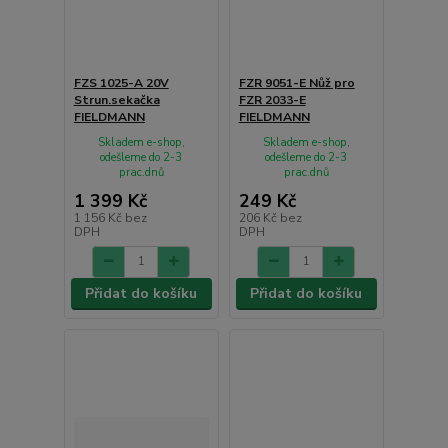
FZS 1025-A 20V
FZR 9051-E Nůž pro
Strun.sekačka
FZR 2033-E
FIELDMANN
FIELDMANN
Skladem e-shop,
Skladem e-shop,
odešleme do 2-3
odešleme do 2-3
prac.dnů
prac.dnů
1 399 Kč
249 Kč
1 156 Kč
bez
206 Kč
bez
DPH
DPH
Přidat do košíku
Přidat do košíku