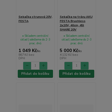
Sekačka strunová 20V,
Sekačka na trávu AKU
FESTA
FESTA Brushless
2x20V, 40cm, 45l
SHARE 20V
• Skladem centrální
• Skladem centrální
sklad | odešleme do 2-3
sklad | odešleme do 2-3
prac. dnů
prac. dnů
1 049 Kč
5 000 Kč
/
ks
/
ks
867 Kč
bez
4 132 Kč
bez
DPH
DPH
Přidat do košíku
Přidat do košíku