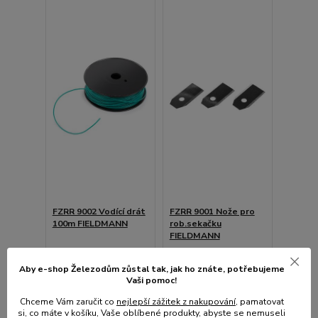
FZRR 9002 Vodící drát
FZRR 9001 Nože pro
100m FIELDMANN
rob.sekačku
FIELDMANN
Skladem e-shop,
Skladem e-shop, méně
odešleme do 2-3
Aby e-shop Železodům zůstal tak, jak ho znáte, potřebujeme
než 5ks
prac.dnů
Vaši pomoc!
1 199 Kč
79 Kč
Chceme Vám zaručit co
nejlepší zážitek z nakupování
, pamatovat
991 Kč
bez
65 Kč
bez
si, co máte v košíku, Vaše oblíbené produkty, abyste se nemuseli
DPH
DPH