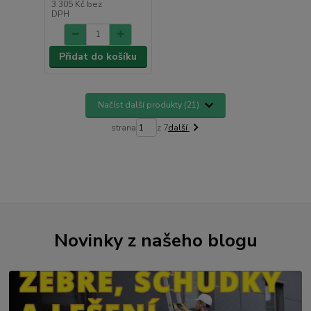
3 305 Kč
bez
DPH
Přidat do košíku
Načíst další produkty (21)
strana
z 7
další
Novinky z našeho blogu