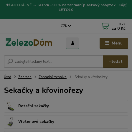
🔊
AKTUÁLNĚ
→
SLEVA -10 % na zahradní plastový nábytek | Kód:
LETO10
0
ks
CZK
za
0 Kč
Menu
Hledat
Úvod
Zahrada
Zahradní technika
Sekačky a křovinořezy
Sekačky a křovinořezy
Rotační sekačky
Vřetenové sekačky