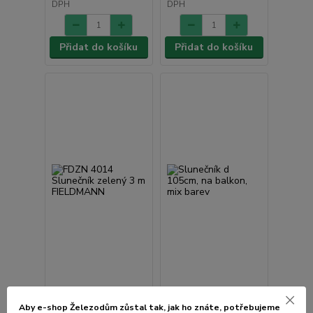
DPH
DPH
Přidat do košíku
Přidat do košíku
FDZN 4014 Slunečník
zelený 3 m
5 hodnocení
Aby e-shop Železodům zůstal tak, jak ho znáte, potřebujeme