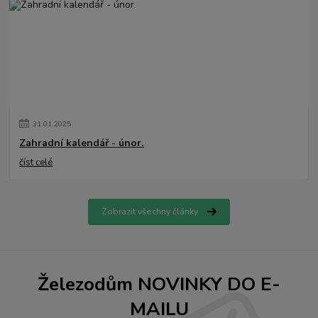
31
.
01
.
2025
Zahradní kalendář - únor.
číst celé
Zobrazit všechny články
Železodům NOVINKY DO E-
MAILU