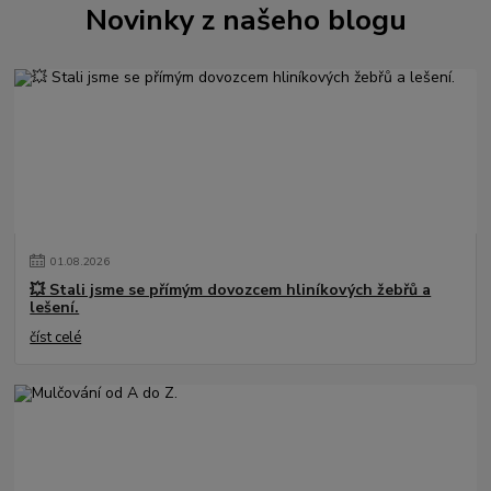
Novinky z našeho blogu
01
.
08
.
2026
💥 Stali jsme se přímým dovozcem hliníkových žebřů a
lešení.
číst celé