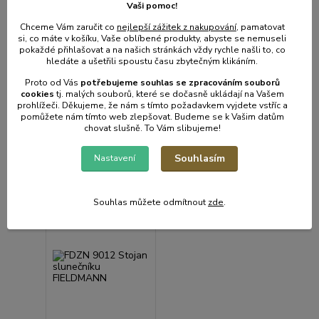
Vaši pomoc!
FIELDMANN
Slunečník d 105cm, na
balkon, mix barev
Skladem e-shop,
Chceme Vám zaručit co
nejlepší zážitek z nakupování
, pamatovat
odešleme do 2-3
si, co máte v košíku, Vaše oblíbené produkty, abyste se nemuseli
prac.dnů
pokaždé přihlašovat a na našich stránkách vždy rychle našli to, co
hledáte a ušetřili spoustu času zbytečným klikáním.
2 499 Kč
Není skladem
2 065 Kč
bez
Proto od Vás
potřebujeme souhlas s
e
zpracováním souborů
207 Kč
DPH
/
ks
cookies
t
j. malých souborů, které se dočasně ukládají na Vašem
171 Kč
bez
prohlížeči. Děkujeme, že nám s tímto požadavkem vyjdete vstříc a
DPH
pomůžete nám tímto web zlepšovat. Budeme se k Vašim datům
chovat slušně. To Vám slibujeme!
Přidat do košíku
Detail
Souhlasím
Nastavení
Souhlas můžete odmítnout
zde
.