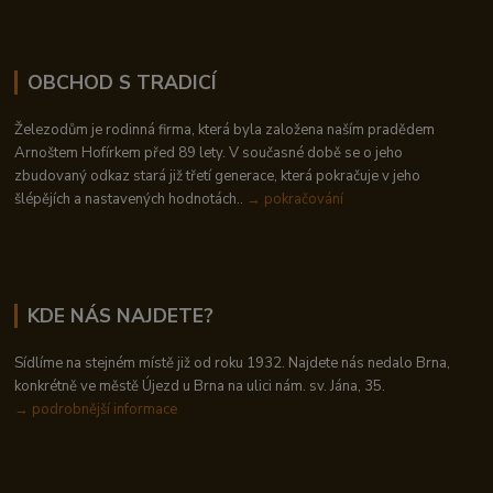
OBCHOD S TRADICÍ
Železodům je rodinná firma, která byla založena naším pradědem
Arnoštem Hofírkem před 89 lety. V současné době se o jeho
zbudovaný odkaz stará již třetí generace, která pokračuje v jeho
šlépějích a nastavených hodnotách..
→ pokračování
KDE NÁS NAJDETE?
Sídlíme na stejném místě již od roku 1932. Najdete nás nedalo Brna,
konkrétně ve městě Újezd u Brna na ulici nám. sv. Jána, 35.
→
podrobnější informace