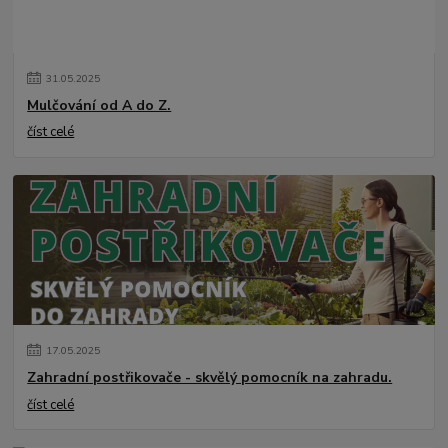
31
.
05
.
2025
Mulčování od A do Z.
číst celé
17
.
05
.
2025
Zahradní postřikovače - skvělý pomocník na zahradu.
číst celé