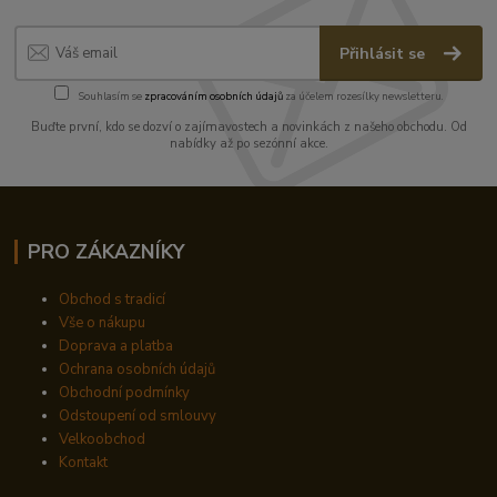
Přihlásit se
Souhlasím se
zpracováním osobních údajů
za účelem rozesílky newsletteru.
Buďte první, kdo se dozví o zajímavostech a novinkách z našeho obchodu. Od
nabídky až po sezónní akce.
PRO ZÁKAZNÍKY
Obchod s tradicí
Vše o nákupu
Doprava a platba
Ochrana osobních údajů
Obchodní podmínky
Odstoupení od smlouvy
Velkoobchod
Kontakt