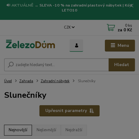
🔊
AKTUÁLNĚ
→
SLEVA -10 % na zahradní plastový nábytek | Kód:
LETO10
0
ks
CZK
za
0 Kč
Menu
Hledat
Úvod
Zahrada
Zahradní nábytek
Slunečníky
Slunečníky
Upřesnit parametry
Nejnovější
Nejlevnější
Nejdražší