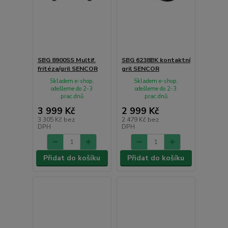
SBG 8900SS Multif.
SBG 6238BK kontaktní
fritéza/gril SENCOR
gril SENCOR
Skladem e-shop,
Skladem e-shop,
odešleme do 2-3
odešleme do 2-3
prac.dnů
prac.dnů
3 999 Kč
2 999 Kč
3 305 Kč
bez
2 479 Kč
bez
DPH
DPH
Přidat do košíku
Přidat do košíku