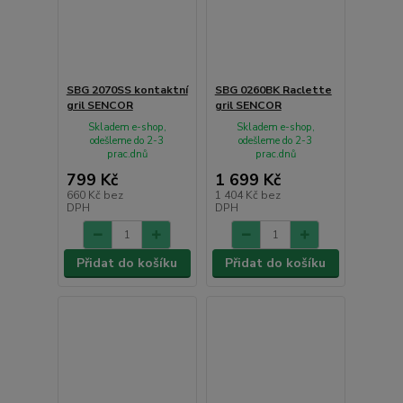
SBG 2070SS kontaktní
SBG 0260BK Raclette
gril SENCOR
gril SENCOR
Skladem e-shop,
Skladem e-shop,
odešleme do 2-3
odešleme do 2-3
prac.dnů
prac.dnů
799 Kč
1 699 Kč
660 Kč
bez
1 404 Kč
bez
DPH
DPH
Přidat do košíku
Přidat do košíku