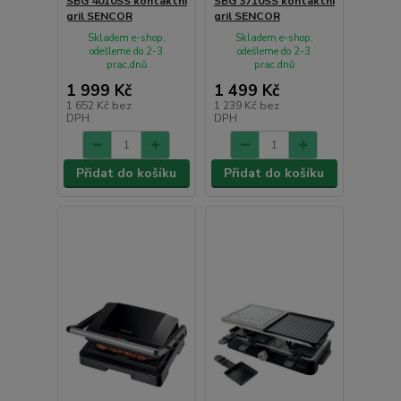
SBG 4010SS kontaktní
SBG 3710SS kontaktní
gril SENCOR
gril SENCOR
Skladem e-shop,
Skladem e-shop,
odešleme do 2-3
odešleme do 2-3
prac.dnů
prac.dnů
1 999 Kč
1 499 Kč
1 652 Kč
bez
1 239 Kč
bez
DPH
DPH
Přidat do košíku
Přidat do košíku