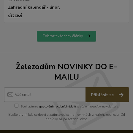
Zahradní kalendář - únor.
číst celé
Zobrazit všechny články
Železodům NOVINKY DO E-
MAILU
Přihlásit se
Souhlasím se
zpracováním osobních údajů
za účelem rozesílky newsletteru.
Buďte první, kdo se dozví o zajímavostech a novinkách z našeho obchodu. Od
nabídky až po sezónní akce.