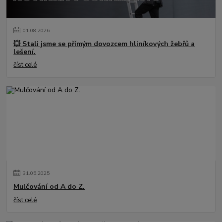
01
.
08
.
2026
💥 Stali jsme se přímým dovozcem hliníkových žebřů a
lešení.
číst celé
31
.
05
.
2025
Mulčování od A do Z.
číst celé