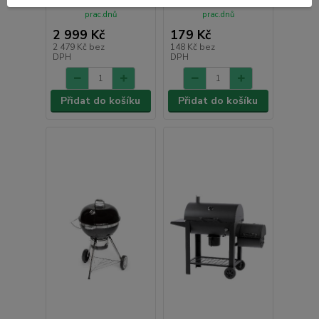
odešleme do 2-3
odešleme do 2-3
prac.dnů
prac.dnů
2 999 Kč
179 Kč
2 479 Kč
bez
148 Kč
bez
DPH
DPH
Přidat do košíku
Přidat do košíku