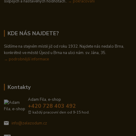
šlépějích a nastavených hodnotách..
→ pokračování
KDE NÁS NAJDETE?
Sídlíme na stejném místě již od roku 1932. Najdete nás nedalo Brna,
konkrétně ve městě Újezd u Brna na ulici nám. sv. Jána, 35.
→
podrobnější informace
Kontakty
Adam Fila, e-shop
+420 728 403 492
⏰ každý pracovní den od 9-15 hod.
info@zelezodum.cz