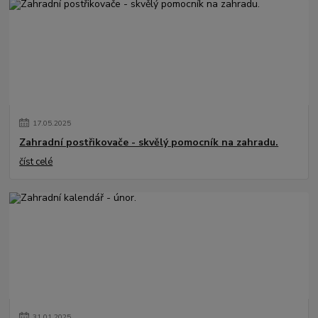
17
.
05
.
2025
Zahradní postřikovače - skvělý pomocník na zahradu.
číst celé
31
.
01
.
2025