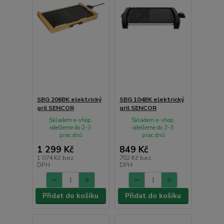
SBG 206BK elektrický
SBG 104BK elektrický
gril SENCOR
gril SENCOR
Skladem e-shop,
Skladem e-shop,
odešleme do 2-3
odešleme do 2-3
prac.dnů
prac.dnů
1 299 Kč
849 Kč
1 074 Kč
bez
702 Kč
bez
DPH
DPH
Přidat do košíku
Přidat do košíku