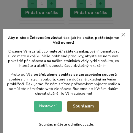
Přidat do košíku
Přidat do košíku
Aby e-shop Železodům zůstal tak, jak ho znáte, potřebujeme
Vaši pomoc!
Chceme Vám zaručit co
nejlepší zážitek z nakupování
, pamatovat
si, co máte v košíku, Vaše oblíbené produkty, abyste se nemuseli
pokaždé přihlašovat a na našich stránkách vždy rychle našli to, co
hledáte a ušetřili spoustu času zbytečným klikáním.
Proto od Vás
potřebujeme souhlas s
e
zpracováním souborů
cookies
t
j. malých souborů, které se dočasně ukládají na Vašem
prohlížeči. Děkujeme, že nám s tímto požadavkem vyjdete vstříc a
pomůžete nám tímto web zlepšovat. Budeme se k Vašim datům
chovat slušně. To Vám slibujeme!
Souhlasím
Nastavení
SBG 6650BK kontaktní
FZG 9025 Udící box
gril SENCOR
FIELDMANN
Souhlas můžete odmítnout
zde
.
Skladem e-shop,
Skladem e-shop,