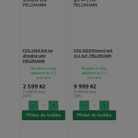
FZG 1016 Gril na
FZG 3018 Plynový gril
dřevěné uhlí
4+1 hoř. FIELDMANN
FIELDMANN
Skladem e-shop,
Skladem e-shop,
odešleme do 2-3
odešleme do 2-3
prac.dnů
prac.dnů
2 599 Kč
9 999 Kč
2 148 Kč
bez
8 264 Kč
bez
DPH
DPH
Přidat do košíku
Přidat do košíku