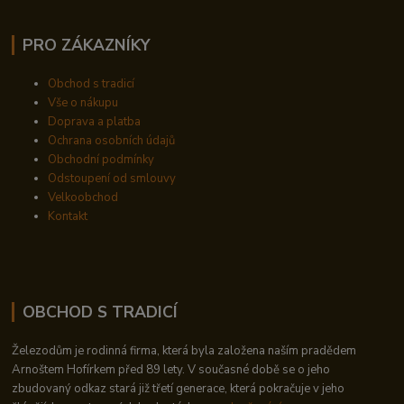
PRO ZÁKAZNÍKY
Obchod s tradicí
Vše o nákupu
Doprava a platba
Ochrana osobních údajů
Obchodní podmínky
Odstoupení od smlouvy
Velkoobchod
Kontakt
OBCHOD S TRADICÍ
Železodům je rodinná firma, která byla založena naším pradědem
Arnoštem Hofírkem před 89 lety. V současné době se o jeho
zbudovaný odkaz stará již třetí generace, která pokračuje v jeho