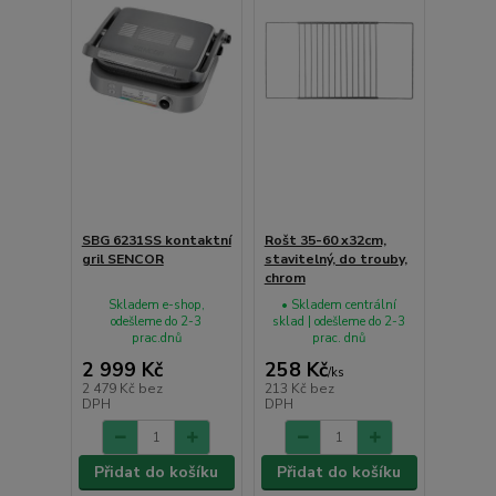
SBG 6231SS kontaktní
Rošt 35-60 x32cm,
gril SENCOR
stavitelný, do trouby,
chrom
Skladem e-shop,
• Skladem centrální
odešleme do 2-3
sklad | odešleme do 2-3
prac.dnů
prac. dnů
2 999 Kč
258 Kč
/
ks
2 479 Kč
bez
213 Kč
bez
DPH
DPH
Přidat do košíku
Přidat do košíku