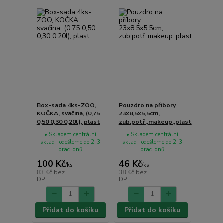
Box-sada 4ks-ZOO,
Pouzdro na příbory
KOČKA, svačina, (0,75
23x8,5x5,5cm,
0,50 0,30 0,20l), plast
zub.potř.,makeup.,plast
• Skladem centrální
• Skladem centrální
sklad | odešleme do 2-3
sklad | odešleme do 2-3
prac. dnů
prac. dnů
100 Kč
46 Kč
/
ks
/
ks
83 Kč
bez
38 Kč
bez
DPH
DPH
Přidat do košíku
Přidat do košíku