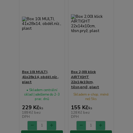
Box 10l MULTI,
Box 2,00l klick
41x28x14, obdél.níz.,
AIRTIGHT
plast
22x14x10cm,
těsn.pryž, plast
• Skladem centrální
sklad | odešleme do 2-3
Skladem e-shop, méně
prac. dnů
než 5ks
229 Kč
155 Kč
/
ks
/
ks
189 Kč
bez
128 Kč
bez
DPH
DPH