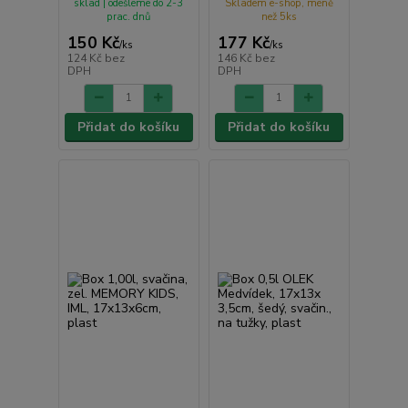
sklad | odešleme do 2-3
Skladem e-shop, méně
prac. dnů
než 5ks
150 Kč
177 Kč
/
ks
/
ks
124 Kč
bez
146 Kč
bez
DPH
DPH
Přidat do košíku
Přidat do košíku