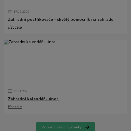
17
.
05
.
2025
Zahradní postřikovače - skvělý pomocník na zahradu.
číst celé
31
.
01
.
2025
Zahradní kalendář - únor.
číst celé
Zobrazit všechny články