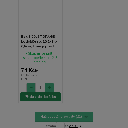
Box 1,20l STORAGE
Lock&Keep, 20,5x14x
6,5cm, transp.plast
• Skladem centrální
sklad | odešleme do 2-3
prac. dnů
74 Kč
/
ks
61 Kč
bez
DPH
Přidat do košíku
Načíst další produkty (21)
strana
z 9
další