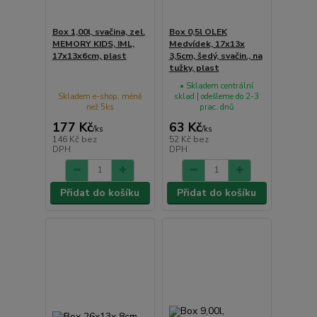
Box 1,00l, svačina, zel.
Box 0,5l OLEK
MEMORY KIDS, IML,
Medvídek, 17x13x
17x13x6cm, plast
3,5cm, šedý, svačin., na
tužky, plast
• Skladem centrální
Skladem e-shop, méně
sklad | odešleme do 2-3
než 5ks
prac. dnů
177 Kč
63 Kč
/
ks
/
ks
146 Kč
bez
52 Kč
bez
DPH
DPH
Přidat do košíku
Přidat do košíku