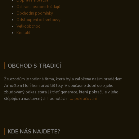
Doprava a platba
Ochrana osobních údajů
Obchodní podmínky
Odstoupení od smlouvy
Velkoobchod
Kontakt
OBCHOD S TRADICÍ
Železodům je rodinná firma, která byla založena naším pradědem
Arnoštem Hofírkem před 89 lety. V současné době se o jeho
zbudovaný odkaz stará již třetí generace, která pokračuje v jeho
šlépějích a nastavených hodnotách..
→ pokračování
KDE NÁS NAJDETE?