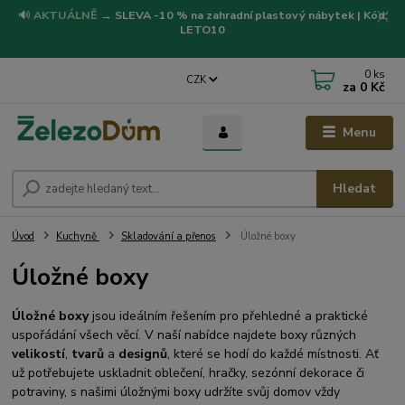
🔊
AKTUÁLNĚ
→
SLEVA -10 % na zahradní plastový nábytek | Kód:
LETO10
0
ks
CZK
za
0 Kč
Menu
Hledat
Úvod
Kuchyně
Skladování a přenos
Úložné boxy
Úložné boxy
Úložné boxy
jsou ideálním řešením pro přehledné a praktické
uspořádání všech věcí. V naší nabídce najdete boxy různých
velikostí
,
tvarů
a
designů
, které se hodí do každé místnosti. Ať
už potřebujete uskladnit oblečení, hračky, sezónní dekorace či
potraviny, s našimi úložnými boxy udržíte svůj domov vždy