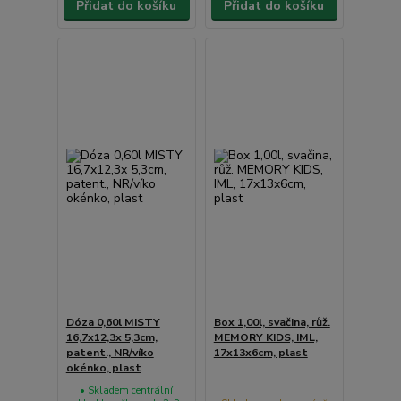
Přidat do košíku
Přidat do košíku
Dóza 0,60l MISTY
Box 1,00l, svačina, růž.
16,7x12,3x 5,3cm,
MEMORY KIDS, IML,
patent., NR/víko
17x13x6cm, plast
okénko, plast
• Skladem centrální