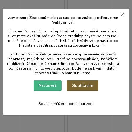
Aby e-shop Železodům zůstal tak, jak ho znáte, potřebujeme
Vaši pomoc!
Box-sada 4ks-CHILD,
Box-sada 4ks-CHILD,
JEDNOROŽEC, svačina
DINOSAURUS, svačina
Chceme Vám zaručit co
nejlepší zážitek z nakupování
, pamatovat
(2,0, 0,64, 0,45, 0,3l),
(2, 0,6, 0,45, 0,3l),
si, co máte v košíku, Vaše oblíbené produkty, abyste se nemuseli
plast
plast
pokaždé přihlašovat a na našich stránkách vždy rychle našli to, co
hledáte a ušetřili spoustu času zbytečným klikáním.
• Skladem centrální
• Skladem centrální
sklad | odešleme do 2-3
sklad | odešleme do 2-3
Proto od Vás
potřebujeme souhlas s
e
zpracováním souborů
prac. dnů
prac. dnů
cookies
t
j. malých souborů, které se dočasně ukládají na Vašem
106 Kč
106 Kč
prohlížeči. Děkujeme, že nám s tímto požadavkem vyjdete vstříc a
/
ks
/
ks
88 Kč
bez
88 Kč
bez
pomůžete nám tímto web zlepšovat. Budeme se k Vašim datům
DPH
DPH
chovat slušně. To Vám slibujeme!
Souhlasím
Nastavení
Přidat do košíku
Přidat do košíku
Souhlas můžete odmítnout
zde
.