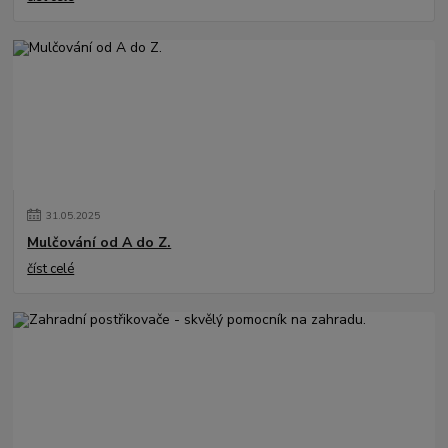
31
.
05
.
2025
Mulčování od A do Z.
číst celé