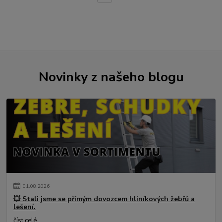
Novinky z našeho blogu
01
.
08
.
2026
💥 Stali jsme se přímým dovozcem hliníkových žebřů a
lešení.
číst celé