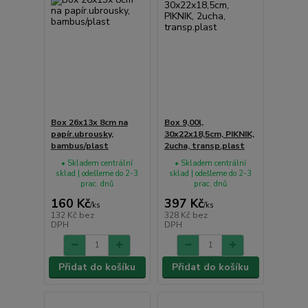
Box 26x13x 8cm na
Box 9,00l,
papír.ubrousky,
30x22x18,5cm, PIKNIK,
bambus/plast
2ucha, transp.plast
• Skladem centrální
• Skladem centrální
sklad | odešleme do 2-3
sklad | odešleme do 2-3
prac. dnů
prac. dnů
160 Kč
397 Kč
/
ks
/
ks
132 Kč
bez
328 Kč
bez
DPH
DPH
Přidat do košíku
Přidat do košíku