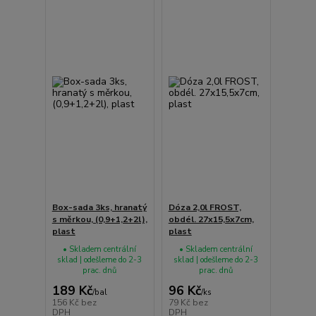
Box-sada 3ks, hranatý
Dóza 2,0l FROST,
s měrkou, (0,9+1,2+2l),
obdél. 27x15,5x7cm,
plast
plast
• Skladem centrální
• Skladem centrální
sklad | odešleme do 2-3
sklad | odešleme do 2-3
prac. dnů
prac. dnů
189 Kč
96 Kč
/
bal
/
ks
156 Kč
bez
79 Kč
bez
DPH
DPH