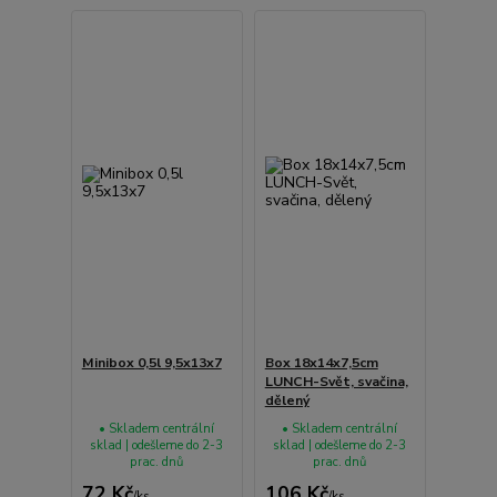
Minibox 0,5l 9,5x13x7
Box 18x14x7,5cm
LUNCH-Svět, svačina,
dělený
• Skladem centrální
• Skladem centrální
sklad | odešleme do 2-3
sklad | odešleme do 2-3
prac. dnů
prac. dnů
72 Kč
106 Kč
/
ks
/
ks