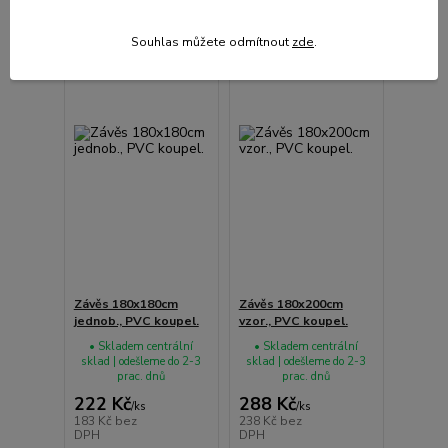
Souhlas můžete odmítnout
zde
.
Závěs 180x180cm
Závěs 180x200cm
jednob., PVC koupel.
vzor., PVC koupel.
• Skladem centrální
• Skladem centrální
sklad | odešleme do 2-3
sklad | odešleme do 2-3
prac. dnů
prac. dnů
222 Kč
288 Kč
/
ks
/
ks
183 Kč
bez
238 Kč
bez
DPH
DPH