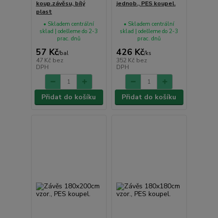
koup.závěsu, bílý
jednob., PES koupel.
plast
• Skladem centrální
• Skladem centrální
sklad | odešleme do 2-3
sklad | odešleme do 2-3
prac. dnů
prac. dnů
57 Kč
426 Kč
/
bal
/
ks
47 Kč
bez
352 Kč
bez
DPH
DPH
Přidat do košíku
Přidat do košíku