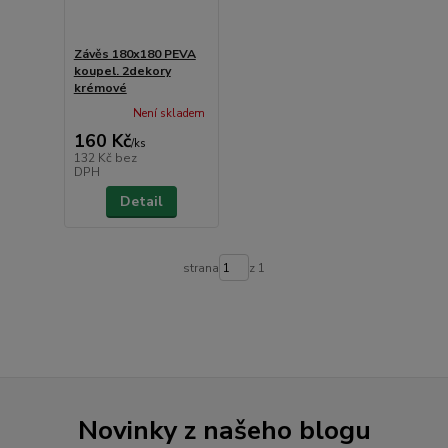
Závěs 180x180 PEVA
koupel. 2dekory
krémové
Není skladem
160 Kč
/
ks
132 Kč
bez
DPH
Detail
strana
z 1
Novinky z našeho blogu