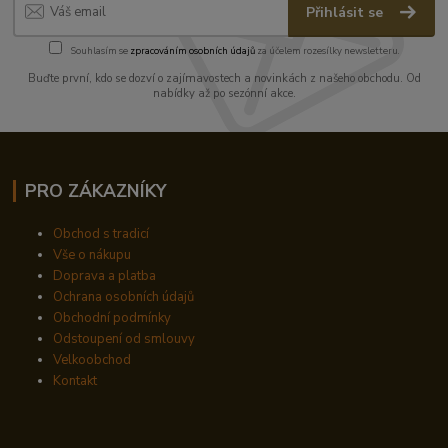
Přihlásit se
Souhlasím se
zpracováním osobních údajů
za účelem rozesílky newsletteru.
Buďte první, kdo se dozví o zajímavostech a novinkách z našeho obchodu. Od
nabídky až po sezónní akce.
PRO ZÁKAZNÍKY
Obchod s tradicí
Vše o nákupu
Doprava a platba
Ochrana osobních údajů
Obchodní podmínky
Odstoupení od smlouvy
Velkoobchod
Kontakt