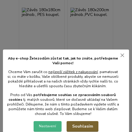
Aby e-shop Železodům zůstal tak, jak ho znáte, potřebujeme
Závěs 180x180cm
Závěs 180x200cm
Vaši pomoc!
jednob., PES koupel.
jednob.,PVC koupel.
Chceme Vám zaručit co
nejlepší zážitek z nakupování
, pamatovat
• Skladem centrální
• Skladem centrální
si, co máte v košíku, Vaše oblíbené produkty, abyste se nemuseli
sklad | odešleme do 2-3
sklad | odešleme do 2-3
pokaždé přihlašovat a na našich stránkách vždy rychle našli to, co
prac. dnů
prac. dnů
hledáte a ušetřili spoustu času zbytečným klikáním.
394 Kč
243 Kč
/
ks
/
ks
Proto od Vás
potřebujeme souhlas s
e
zpracováním souborů
326 Kč
bez
201 Kč
bez
DPH
DPH
cookies
t
j. malých souborů, které se dočasně ukládají na Vašem
prohlížeči. Děkujeme, že nám s tímto požadavkem vyjdete vstříc a
pomůžete nám tímto web zlepšovat. Budeme se k Vašim datům
chovat slušně. To Vám slibujeme!
Přidat do košíku
Přidat do košíku
Souhlasím
Nastavení