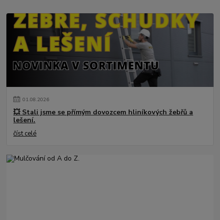
01
.
08
.
2026
💥 Stali jsme se přímým dovozcem hliníkových žebřů a
lešení.
číst celé