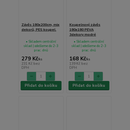
Závěs 180x200cm, mix
Koupelnový závěs
dekorů, PES koupel.
180x180 PEVA
3dekory modré
• Skladem centrální
• Skladem centrální
sklad | odešleme do 2-3
sklad | odešleme do 2-3
prac. dnů
prac. dnů
279 Kč
168 Kč
/
ks
/
ks
231 Kč
bez
139 Kč
bez
DPH
DPH
Přidat do košíku
Přidat do košíku