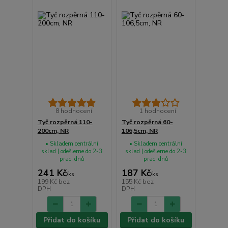
8 hodnocení
1 hodnocení
Tyč rozpěrná 110-
Tyč rozpěrná 60-
200cm, NR
106,5cm, NR
• Skladem centrální
• Skladem centrální
sklad | odešleme do 2-3
sklad | odešleme do 2-3
prac. dnů
prac. dnů
241 Kč
187 Kč
/
ks
/
ks
199 Kč
bez
155 Kč
bez
DPH
DPH
Přidat do košíku
Přidat do košíku