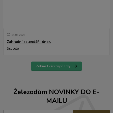
31
.
01
.
2025
Zahradní kalendář - únor.
číst celé
Zobrazit všechny články
Železodům NOVINKY DO E-
MAILU