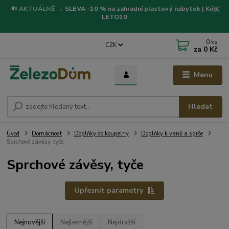
🔊
AKTUÁLNĚ
→
SLEVA -10 % na zahradní plastový nábytek | Kód:
LETO10
0
ks
CZK
za
0 Kč
Menu
Hledat
Úvod
Domácnost
Doplňky do koupelny
Doplňky k vaně a sprše
Sprchové závěsy, tyče
Sprchové závěsy, tyče
Upřesnit parametry
Nejnovější
Nejlevnější
Nejdražší