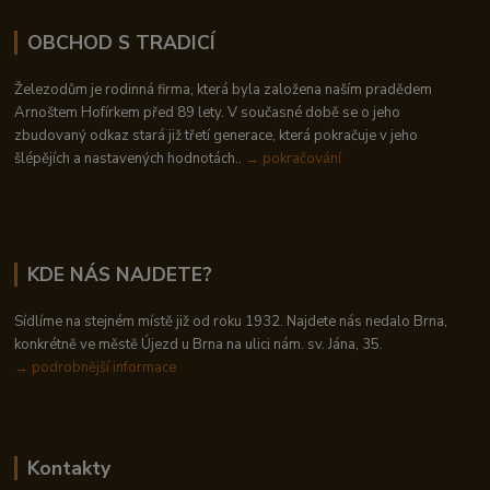
OBCHOD S TRADICÍ
Železodům je rodinná firma, která byla založena naším pradědem
Arnoštem Hofírkem před 89 lety. V současné době se o jeho
zbudovaný odkaz stará již třetí generace, která pokračuje v jeho
šlépějích a nastavených hodnotách..
→ pokračování
KDE NÁS NAJDETE?
Sídlíme na stejném místě již od roku 1932. Najdete nás nedalo Brna,
konkrétně ve městě Újezd u Brna na ulici nám. sv. Jána, 35.
→
podrobnější informace
Kontakty