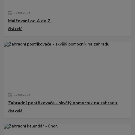
31
.
05
.
2025
Mulčování od A do Z.
číst celé
17
.
05
.
2025
Zahradní postřikovače - skvělý pomocník na zahradu.
číst celé