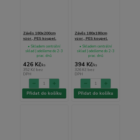
Závěs 180x200cm
Závěs 180x180cm
vzor., PES koupel.
vzor., PES koupel.
• Skladem centrální
• Skladem centrální
sklad | odešleme do 2-3
sklad | odešleme do 2-3
prac. dnů
prac. dnů
426 Kč
394 Kč
/
ks
/
ks
352 Kč
bez
326 Kč
bez
DPH
DPH
Přidat do košíku
Přidat do košíku