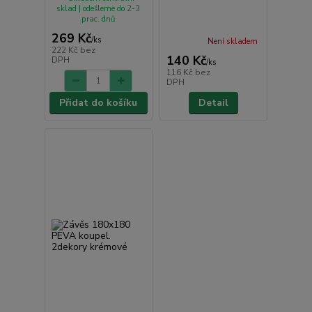
sklad | odešleme do 2-3
prac. dnů
269 Kč
/
ks
Není skladem
222 Kč
bez
140 Kč
DPH
/
ks
116 Kč
bez
DPH
Přidat do košíku
Detail