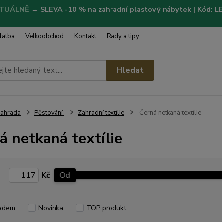
TUÁLNĚ
→
SLEVA -10 % na zahradní plastový nábytek | Kód: 
latba
Velkoobchod
Kontakt
Rady a tipy
Hledat
ahrada
Pěstování
Zahradní textílie
Černá netkaná textílie
á netkaná textílie
Kč
Od
adem
Novinka
TOP produkt