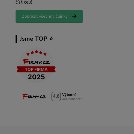
číst celé
Zobrazit všechny články
Jsme TOP ⭐️