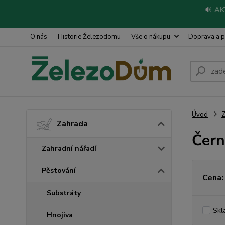
🔊
AK
O nás
Historie Železodomu
Vše o nákupu
Doprava a p
Úvod
Z
Zahrada
Čern
Zahradní nářadí
Pěstování
Cena:
Substráty
Skl
Hnojiva