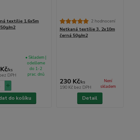
ná textílie 1.6x5m
2 hodnocení
 50g/m2
Netkaná textílie 3. 2x10m
černá 50g/m2
• Skladem |
odešleme
 Kč
do 1-2
/
ks
prac. dnů
bez DPH
230 Kč
Není
/
ks
skladem
190 Kč
bez DPH
dat do košíku
Detail