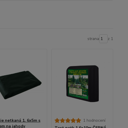
strana
z 1
lie netkaná 1. 6x5m s
1 hodnocení
em na jahody
Text.netk.1,6x10m ČERNÁ