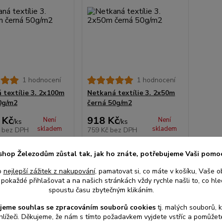
1 hodnocení
1 hodnocení
 textílie 3. 2x100m
Netkaná textílie 3. 2x50m
0g/m2
černá 50g/m2
 Kč
918 Kč
Není
Není
/
ks
/
ks
skladem
skladem
č
bez DPH
759 Kč
bez DPH
Detail
Detail
shop Železodům zůstal tak, jak ho znáte, potřebujeme Vaši pomo
o
nejlepší zážitek z nakupování
, pamatovat si, co máte v košíku, Vaše o
pokaždé přihlašovat a na našich stránkách vždy rychle našli to, co hled
spoustu času zbytečným klikáním.
jeme souhlas s
e
zpracováním souborů cookies
t
j. malých souborů, 
hlížeči. Děkujeme, že nám s tímto požadavkem vyjdete vstříc a pomůže