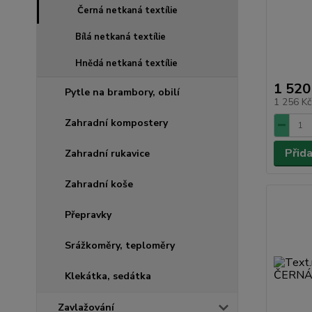
Černá netkaná textílie
Bílá netkaná textílie
Hnědá netkaná textílie
1 520
Pytle na brambory, obilí
1 256 K
Zahradní kompostery
Přid
Zahradní rukavice
Zahradní koše
Přepravky
Srážkoměry, teploměry
Klekátka, sedátka
Zavlažování