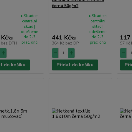
černá 50g/m2
• Skladem
• Skladem
centrální
centrální
sklad |
sklad |
odešleme
odešleme
 Kč
441 Kč
117
do 2-3
do 2-3
/
ks
/
ks
prac. dnů
prac. dnů
č
bez DPH
364 Kč
bez DPH
97 Kč
at do košíku
Přidat do košíku
Při