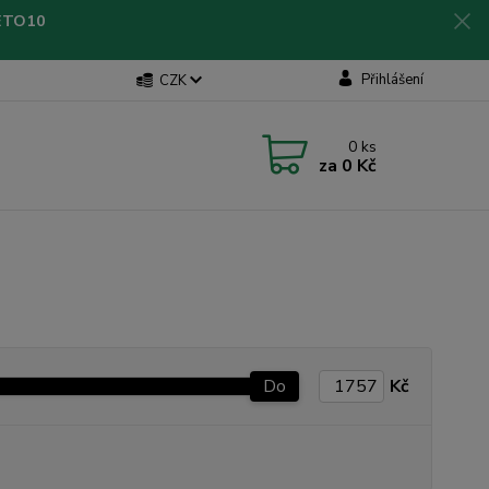
LETO10
Přihlášení
CZK
0
ks
za
0 Kč
Do
Kč