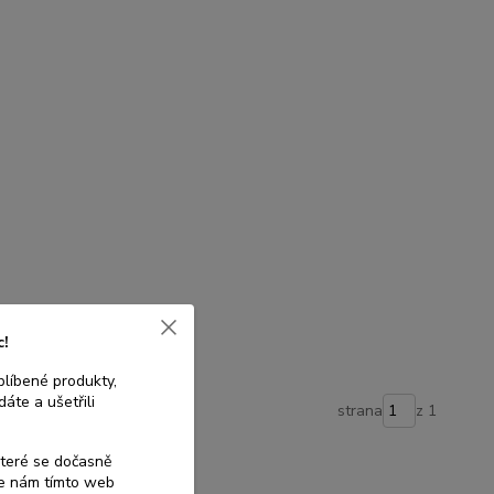
c!
blíbené produkty,
áte a ušetřili
strana
z 1
které se dočasně
te nám tímto web