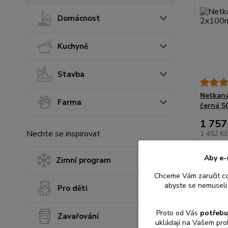
Domácnost
Kuchyně
Stavba
Netkaná
Farma
černá 5
1 757
Nechte se inspirovat
1 452 K
Aby e-
Zimní program
Chceme Vám zaručit c
abyste se nemuseli 
Pro děti
Proto od Vás
potřebu
Zavařování
ukládají na Vašem pro