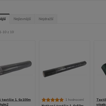
ější
Nejlevnější
Nejdražší
1-10 z 10
 textílie 1. 6x100m
1 hodnocení
Textí
0g/m2
výsek
Netkaná textílie 1. 6x50m