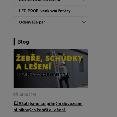
LED PROFI venkovní řetězy
Odsavače par
Blog
01.08.2026
💥 Stali jsme se přímým dovozcem
hliníkových žebřů a lešení.