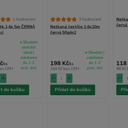
1 hodnocení
3 hodnocení
Netka
černá
tk.1,6x 5m ČERNÁ
Netkaná textílie 1,6x10m
cí
černá 50g/m2
• Skladem
centrální
sklad |
• Skladem |
odešleme
odešleme
č
198 Kč
118
do 2-3
do 1-2
/
ks
/
ks
prac. dnů
prac. dnů
ez DPH
164 Kč
bez DPH
98 Kč
at do košíku
Přidat do košíku
Při