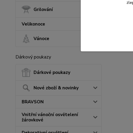
zle
Grilování
Velikonoce
Vánoce
Dárkový poukazy
Dárkové poukazy
Nové zboží & novinky
BRAVSON
Vnitřní vánoční osvětelení
žárovkové
Dekorativní osvětlení