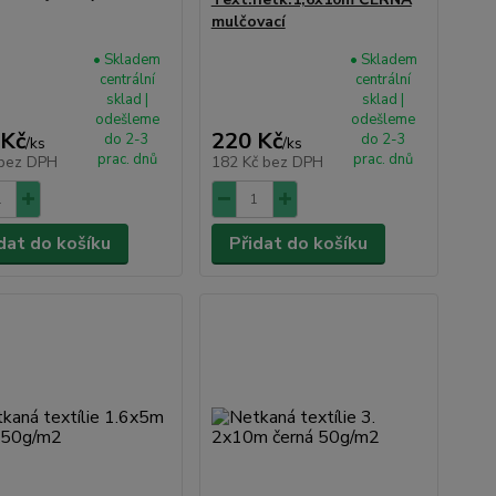
mulčovací
• Skladem
• Skladem
centrální
centrální
sklad |
sklad |
odešleme
odešleme
 Kč
220 Kč
do 2-3
do 2-3
/
ks
/
ks
prac. dnů
prac. dnů
bez DPH
182 Kč
bez DPH
dat do košíku
Přidat do košíku