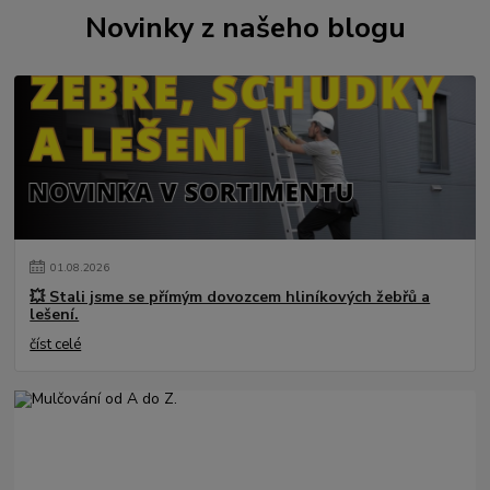
Novinky z našeho blogu
01
.
08
.
2026
💥 Stali jsme se přímým dovozcem hliníkových žebřů a
lešení.
číst celé