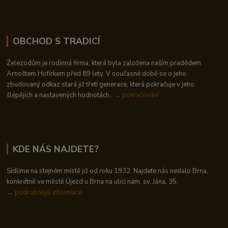
OBCHOD S TRADICÍ
Železodům je rodinná firma, která byla založena naším pradědem
Arnoštem Hofírkem před 89 lety. V současné době se o jeho
zbudovaný odkaz stará již třetí generace, která pokračuje v jeho
šlépějích a nastavených hodnotách..
→ pokračování
KDE NÁS NAJDETE?
Sídlíme na stejném místě již od roku 1932. Najdete nás nedalo Brna,
konkrétně ve městě Újezd u Brna na ulici nám. sv. Jána, 35.
→
podrobnější informace