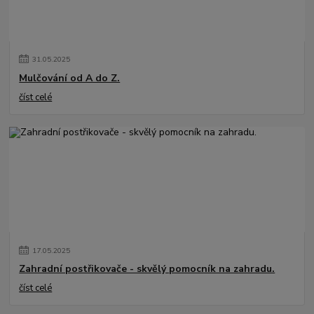
31
.
05
.
2025
Mulčování od A do Z.
číst celé
17
.
05
.
2025
Zahradní postřikovače - skvělý pomocník na zahradu.
číst celé