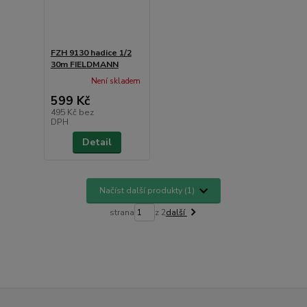
FZH 9130 hadice 1/2
30m FIELDMANN
Není skladem
599 Kč
495 Kč
bez
DPH
Detail
Načíst další produkty (1)
strana
z 2
další