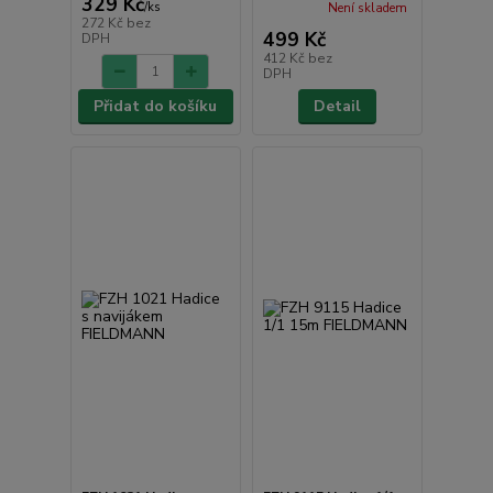
329 Kč
/
ks
Není skladem
272 Kč
bez
499 Kč
DPH
412 Kč
bez
DPH
Přidat do košíku
Detail