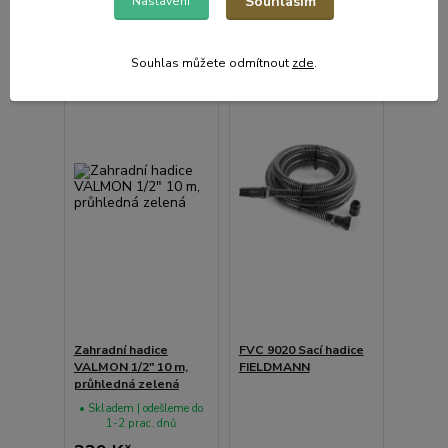
Souhlasím
Nastavení
Souhlas můžete odmítnout
zde
.
Zahradní hadice
FVC 9020 Sací hadice
VALMON 1/2" 10 m,
FIELDMANN
průhledná zelená
• Skladem | odešleme do
1-2 prac. dnů