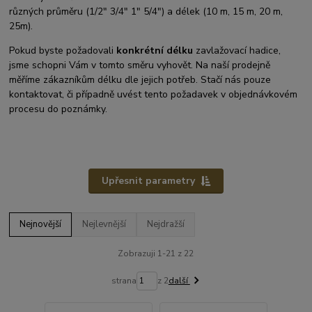
různých průměru (1/2" 3/4" 1" 5/4") a délek (10 m, 15 m, 20 m,
25m).
Pokud byste požadovali
konkrétní délku
zavlažovací hadice,
jsme schopni Vám v tomto směru vyhovět. Na naší prodejně
měříme zákazníkům délku dle jejich potřeb. Stačí nás pouze
kontaktovat, či případně uvést tento požadavek v objednávkovém
procesu do poznámky.
Upřesnit parametry
Nejnovější
Nejlevnější
Nejdražší
Zobrazuji 1-21 z 22
strana
z 2
další