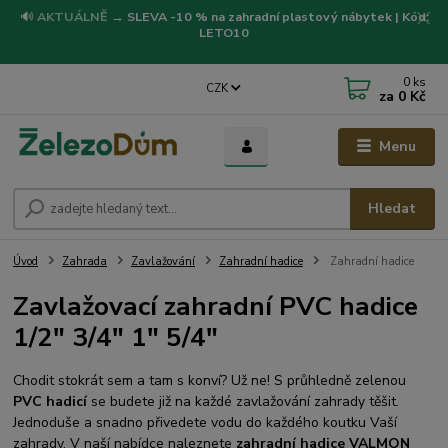
🔊
AKTUÁLNĚ
→
SLEVA -10 % na zahradní plastový nábytek | Kód:
LETO10
0
ks
CZK
za
0 Kč
Menu
Hledat
Úvod
Zahrada
Zavlažování
Zahradní hadice
Zahradní hadice
Zavlažovací zahradní PVC hadice
1/2" 3/4" 1" 5/4"
Chodit stokrát sem a tam s konví? Už ne! S průhledně zelenou
PVC hadicí
se budete již na každé zavlažování zahrady těšit.
Jednoduše a snadno přivedete vodu do každého koutku Vaší
zahrady. V naší nabídce naleznete
zahradní hadice
VALMON