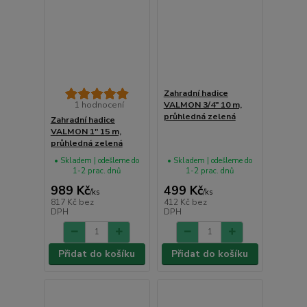
Zahradní hadice
1 hodnocení
VALMON 3/4" 10 m,
průhledná zelená
Zahradní hadice
VALMON 1" 15 m,
průhledná zelená
• Skladem | odešleme do
• Skladem | odešleme do
1-2 prac. dnů
1-2 prac. dnů
989 Kč
499 Kč
/
ks
/
ks
817 Kč
bez
412 Kč
bez
DPH
DPH
Přidat do košíku
Přidat do košíku