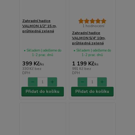
Zahradní hadice
VALMON 1/2" 15 m,
1 hodnocení
průhledná zelená
Zahradní hadice
VALMON 5/4" 10m,
průhledná zelená
• Skladem | odešleme do
• Skladem | odešleme do
1-2 prac. dnů
1-2 prac. dnů
399 Kč
1 199 Kč
/
ks
/
ks
330 Kč
bez
991 Kč
bez
DPH
DPH
Přidat do košíku
Přidat do košíku