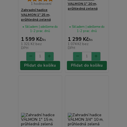
1 hodnocení
VALMON 1" 20 m,
průhledná zelená
Zahradní hadice
VALMON 1" 25 m,
průhledná zelená
• Skladem | odešleme do
• Skladem | odešleme do
1-2 prac. dnů
1-2 prac. dnů
1 599 Kč
1 299 Kč
/
ks
/
ks
1 321 Kč
bez
1 074 Kč
bez
DPH
DPH
Přidat do košíku
Přidat do košíku