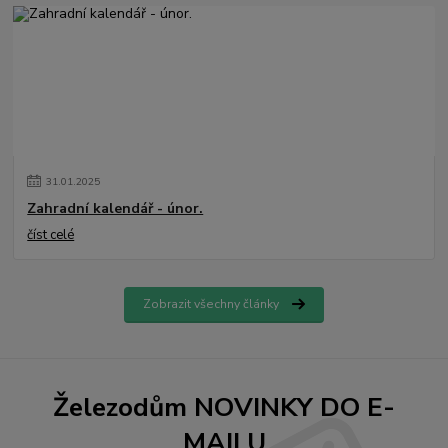
31
.
01
.
2025
Zahradní kalendář - únor.
číst celé
Zobrazit všechny články
Železodům NOVINKY DO E-
MAILU