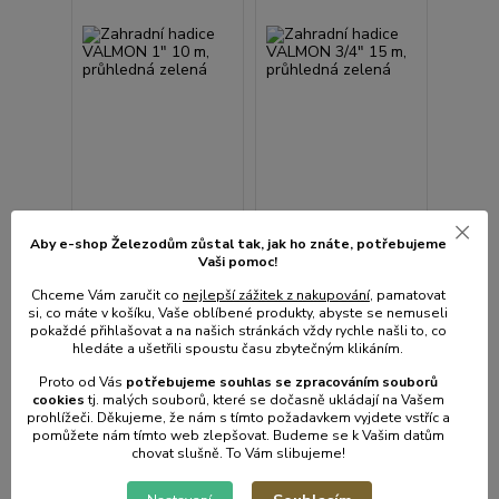
Zahradní hadice
Aby e-shop Železodům zůstal tak, jak ho znáte, potřebujeme
VALMON 1" 10 m,
1 hodnocení
Vaši pomoc!
průhledná zelená
Zahradní hadice
Chceme Vám zaručit co
nejlepší zážitek z nakupování
, pamatovat
VALMON 3/4" 15 m,
si, co máte v košíku, Vaše oblíbené produkty, abyste se nemuseli
průhledná zelená
pokaždé přihlašovat a na našich stránkách vždy rychle našli to, co
• Skladem | odešleme do
• Skladem | odešleme do
hledáte a ušetřili spoustu času zbytečným klikáním.
1-2 prac. dnů
1-2 prac. dnů
Proto od Vás
potřebujeme souhlas s
e
zpracováním souborů
699 Kč
699 Kč
/
ks
/
ks
cookies
t
j. malých souborů, které se dočasně ukládají na Vašem
578 Kč
bez
578 Kč
bez
prohlížeči. Děkujeme, že nám s tímto požadavkem vyjdete vstříc a
DPH
DPH
pomůžete nám tímto web zlepšovat. Budeme se k Vašim datům
chovat slušně. To Vám slibujeme!
Přidat do košíku
Přidat do košíku