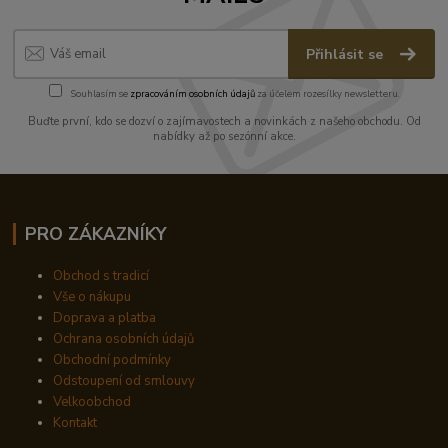
Přihlásit se
Souhlasím se
zpracováním osobních údajů
za účelem rozesílky newsletteru.
Buďte první, kdo se dozví o zajímavostech a novinkách z našeho obchodu. Od
nabídky až po sezónní akce.
PRO ZÁKAZNÍKY
Obchod s tradicí
Vše o nákupu
Doprava a platba
Ochrana osobních údajů
Obchodní podmínky
Odstoupení od smlouvy
Velkoobchod
Kontakt