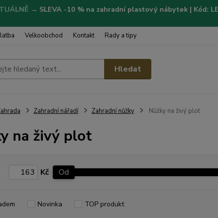
TUÁLNĚ
→
SLEVA -10 % na zahradní plastový nábytek | Kód: 
latba
Velkoobchod
Kontakt
Rady a tipy
Hledat
ahrada
Zahradní nářadí
Zahradní nůžky
Nůžky na živý plot
y na živý plot
Kč
Od
adem
Novinka
TOP produkt