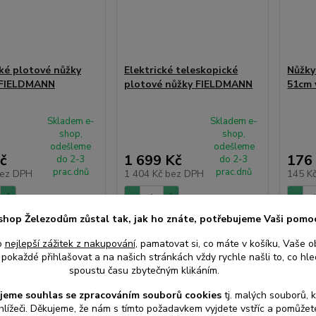
cké plotové nůžky
Elektrické teleskopické
Nůžky
FIELDMANN
plotové nůžky FIELDMANN
51cm 
Skladem e-
Skladem e-
shop,
shop,
odešleme
odešleme
č
1 699 Kč
176
do 2-3
do 2-3
prac.dnů
prac.dnů
ez DPH
1 404 Kč
bez DPH
145 K
shop Železodům zůstal tak, jak ho znáte, potřebujeme Vaši pomo
at do košíku
Přidat do košíku
Při
o
nejlepší zážitek z nakupování
, pamatovat si, co máte v košíku, Vaše o
pokaždé přihlašovat a na našich stránkách vždy rychle našli to, co hled
spoustu času zbytečným klikáním.
jeme souhlas s
e
zpracováním souborů cookies
t
j. malých souborů, 
hlížeči. Děkujeme, že nám s tímto požadavkem vyjdete vstříc a pomůže