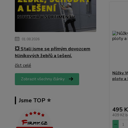
01.08.2026
💥 Stali jsme se přímým dovozcem
hliníkových žebřů a lešení.
číst celé
Nůžky W
ploty a 
Zobrazit všechny články
Jsme TOP ⭐️
495 K
409 Kč
b