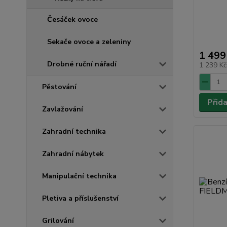
Česáček ovoce
Sekače ovoce a zeleniny
1 499
Drobné ruční nářadí
1 239 K
Pěstování
Přid
Zavlažování
Zahradní technika
Zahradní nábytek
Manipulační technika
Pletiva a příslušenství
Grilování