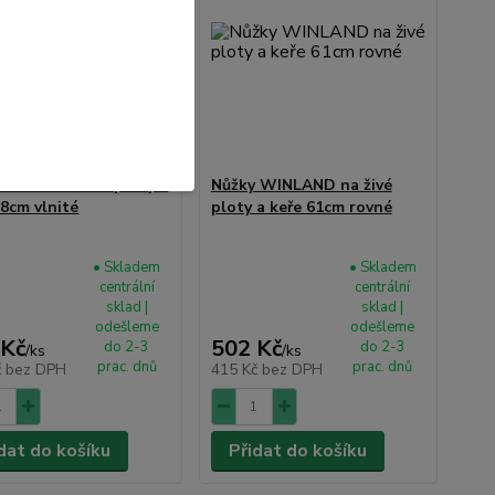
 FESTA na živé ploty a
Nůžky WINLAND na živé
58cm vlnité
ploty a keře 61cm rovné
• Skladem
• Skladem
centrální
centrální
sklad |
sklad |
odešleme
odešleme
 Kč
502 Kč
do 2-3
do 2-3
/
ks
/
ks
prac. dnů
prac. dnů
č
bez DPH
415 Kč
bez DPH
dat do košíku
Přidat do košíku