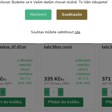
pšovat. Budeme se k Vašim datům chovat slušně. To Vám slibujeme!
Souhlasím
Nastavení
Souhlas můžete odmítnout
zde
.
ESTA na živé ploty a
Nůžky FESTA na živé ploty a
Nůžky
leskop. 67-87cm
keře 58cm rovné
keře 
• Skladem
• Skladem
centrální
centrální
sklad |
sklad |
odešleme
odešleme
č
335 Kč
371
do 2-3
do 2-3
/
ks
/
ks
prac. dnů
prac. dnů
ez DPH
277 Kč
bez DPH
307 K
at do košíku
Přidat do košíku
Při