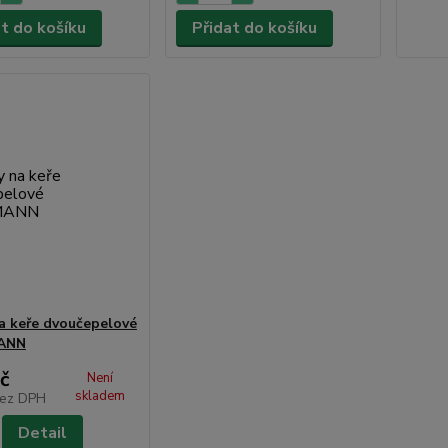
at do košíku
Přidat do košíku
a keře dvoučepelové
ANN
č
Není
skladem
ez DPH
Detail