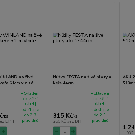
INLAND na živé
Nůžky FESTA na živé ploty a
AKU 2
keře 61cm vlnité
keře 44cm
510m
• Skladem
• Skladem
centrální
centrální
sklad |
sklad |
odešleme
odešleme
č
315 Kč
do 2-3
do 2-3
/
ks
/
ks
prac. dnů
prac. dnů
ez DPH
260 Kč
bez DPH
1 24
1 032