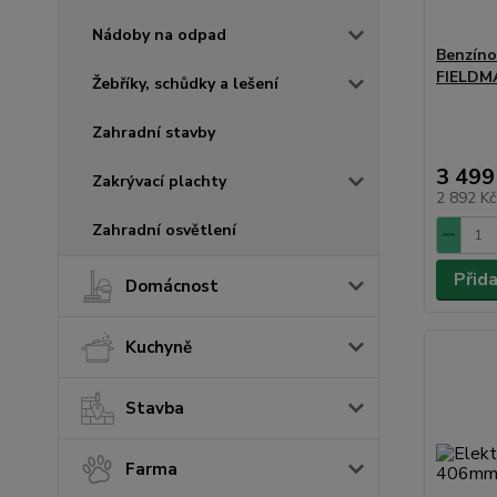
Nádoby na odpad
Benzíno
FIELDM
Žebříky, schůdky a lešení
Zahradní stavby
3 499
Zakrývací plachty
2 892 K
Zahradní osvětlení
Přid
Domácnost
Kuchyně
Stavba
Farma