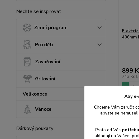
Nechte se inspirovat
Zimní program
Elektri
406mm 
Pro děti
Zavařování
899 K
743 Kč
b
Grilování
Velikonoce
Aby e-
Přid
Chceme Vám zaručit c
Vánoce
abyste se nemuseli 
Dárkový poukazy
Proto od Vás
potřebu
ukládají na Vašem pro