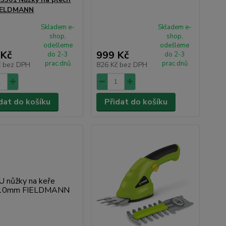
FIELDMANN
Skladem e-
Skladem e-
shop,
shop,
odešleme
odešleme
 Kč
999 Kč
do 2-3
do 2-3
prac.dnů
prac.dnů
č
bez DPH
826 Kč
bez DPH
dat do košíku
Přidat do košíku