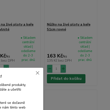
 na živé ploty a keře
Nůžky na živé ploty a keře
vlnité
51cm rovné
• Skladem
• Skladem
centrální
centrální
sklad |
sklad |
odešleme
odešleme
 Kč
163 Kč
do 2-3
do 2-3
/
ks
/
ks
prac. dnů
prac. dnů
č
bez DPH
135 Kč
bez DPH
c!
dat do košíku
Přidat do košíku
blíbené produkty,
áte a ušetřili
které se dočasně
te nám tímto web