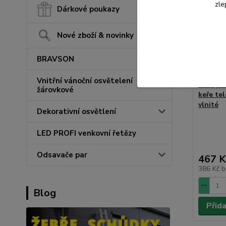
zle
Dárkové poukazy
Nové zboží & novinky
BRAVSON
Vnitřní vánoční osvětelení
Nůžky F
žárovkové
keře te
vlnité
Dekorativní osvětlení
LED PROFI venkovní řetězy
Odsavače par
467 K
386 Kč
b
Blog
Přid