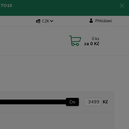
LETO10
Přihlášení
CZK
0
ks
za
0 Kč
Do
Kč