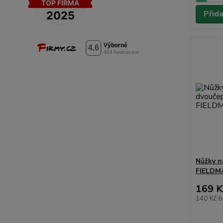
Přid
Nůžky n
FIELDM
169 K
140 Kč
b