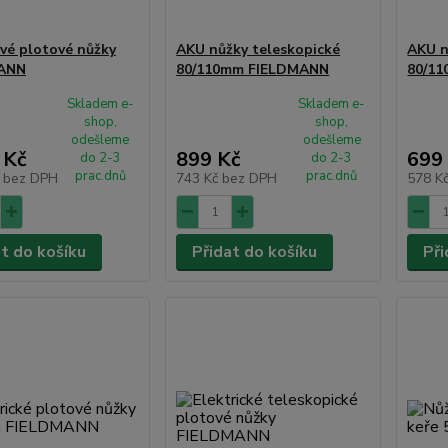
vé plotové nůžky
AKU nůžky teleskopické
AKU n
ANN
80/110mm FIELDMANN
80/1
Skladem e-
Skladem e-
shop,
shop,
odešleme
odešleme
 Kč
899 Kč
699
do 2-3
do 2-3
prac.dnů
prac.dnů
č
bez DPH
743 Kč
bez DPH
578 K
at do košíku
Přidat do košíku
Při