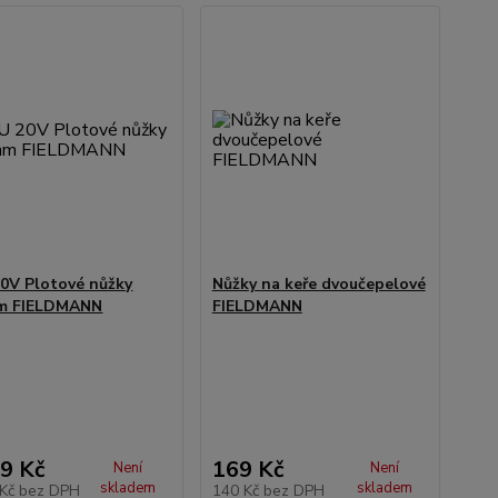
0V Plotové nůžky
Nůžky na keře dvoučepelové
m FIELDMANN
FIELDMANN
9 Kč
169 Kč
Není
Není
skladem
skladem
 Kč
bez DPH
140 Kč
bez DPH