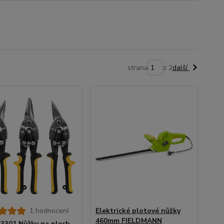
strana
z 2
další
1 hodnocení
Elektrické plotové nůžky
460mm FIELDMANN
3301 Nůžky na plech