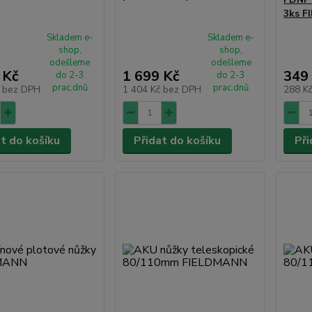
3ks 
Skladem e-
Skladem e-
shop,
shop,
odešleme
odešleme
 Kč
1 699 Kč
349
do 2-3
do 2-3
prac.dnů
prac.dnů
č
bez DPH
1 404 Kč
bez DPH
288 K
at do košíku
Přidat do košíku
Při