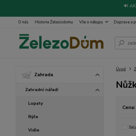
🔊
AK
O nás
Historie Železodomu
Vše o nákupu
Doprava a p
Úvod
Z
Zahrada
Nůžk
Zahradní nářadí
Lopaty
Cena:
Rýče
Skl
Vidle