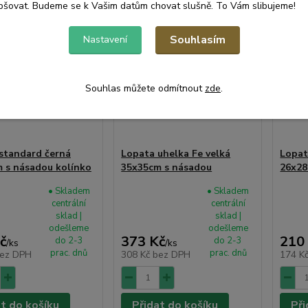
pšovat. Budeme se k Vašim datům chovat slušně. To Vám slibujeme!
Souhlasím
Nastavení
Souhlas můžete odmítnout
zde
.
standard černá
Lopata uhelka Fe velká
Lopat
 s násadou kolínko
35x35cm s násadou
26x28
• Skladem
• Skladem
centrální
centrální
sklad |
sklad |
odešleme
odešleme
č
373 Kč
210
do 2-3
do 2-3
/
ks
/
ks
prac. dnů
prac. dnů
ez DPH
308 Kč
bez DPH
174 K
at do košíku
Přidat do košíku
Při