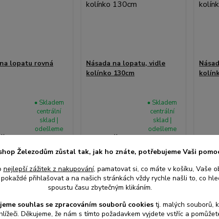
na lopatu rovná
Násada na lopatu, vidle
Násad
kolínko 130cm
kolín
• Skladem
• Skladem
centrální
centrální
sklad |
sklad |
odešleme
odešleme
č
135 Kč
135
do 2-3
do 2-3
/
ks
/
ks
prac. dnů
prac. dnů
ez DPH
112 Kč
bez DPH
112 K
shop Železodům zůstal tak, jak ho znáte, potřebujeme Vaši pomo
o
nejlepší zážitek z nakupování
, pamatovat si, co máte v košíku, Vaše o
pokaždé přihlašovat a na našich stránkách vždy rychle našli to, co hled
at do košíku
Přidat do košíku
Při
spoustu času zbytečným klikáním.
jeme souhlas s
e
zpracováním souborů cookies
t
j. malých souborů, 
hlížeči. Děkujeme, že nám s tímto požadavkem vyjdete vstříc a pomůže