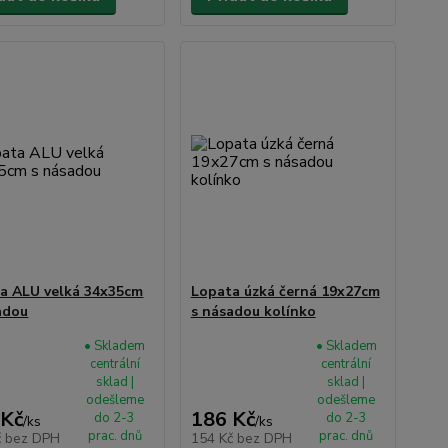
a ALU velká 34x35cm
Lopata úzká černá 19x27cm
adou
s násadou kolínko
• Skladem
• Skladem
centrální
centrální
sklad |
sklad |
odešleme
odešleme
 Kč
186 Kč
do 2-3
do 2-3
/
ks
/
ks
prac. dnů
prac. dnů
č
bez DPH
154 Kč
bez DPH