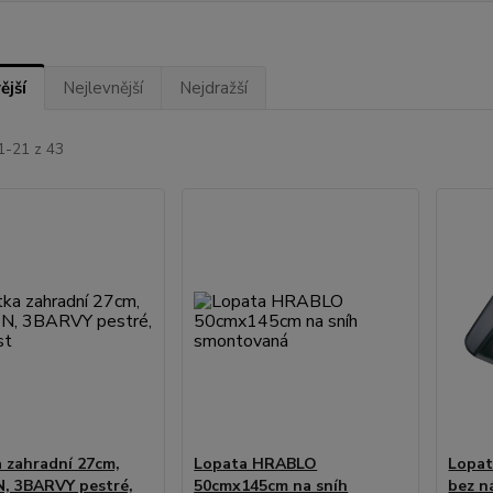
ější
Nejlevnější
Nejdražší
1-21 z 43
 zahradní 27cm,
Lopata HRABLO
Lopat
, 3BARVY pestré,
50cmx145cm na sníh
bez n