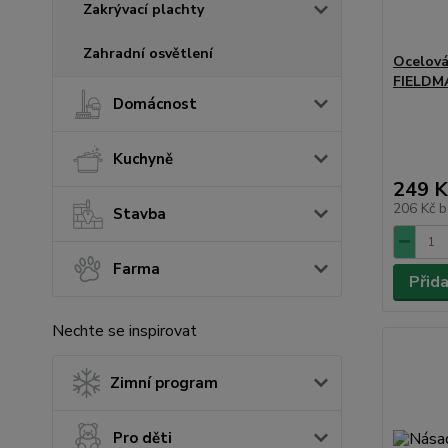
Zakrývací plachty
Zahradní osvětlení
Ocelová
FIELDM
Domácnost
Kuchyně
249 K
206 Kč
b
Stavba
Farma
Přid
Nechte se inspirovat
Zimní program
Pro děti