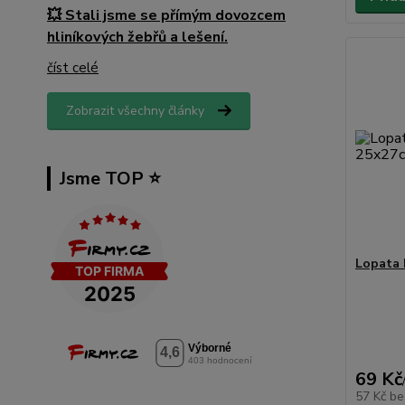
💥 Stali jsme se přímým dovozcem
hliníkových žebřů a lešení.
číst celé
Zobrazit všechny články
Jsme TOP ⭐️
Lopata 
69 Kč
57 Kč
be