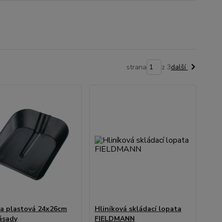
strana
z 3
další
a plastová 24x26cm
Hliníková skládací lopata
ásady
FIELDMANN