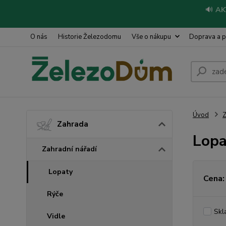
🔊
AK
O nás
Historie Železodomu
Vše o nákupu
Doprava a p
Úvod
Z
Zahrada
Lopa
Zahradní nářadí
Lopaty
Cena:
Rýče
Skl
Vidle