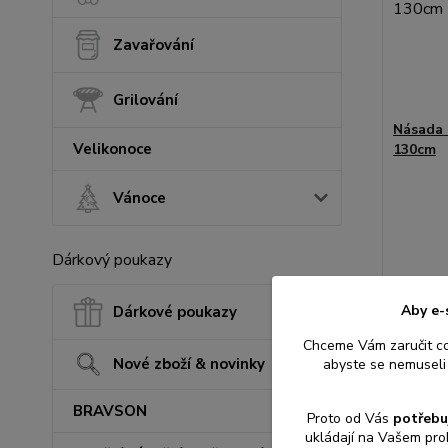
Zavařování
Grilování
Násada 
Velikonoce
130cm
Vánoce
Dárkový poukazy
129 K
107 Kč
b
Aby e-
Dárkové poukazy
Chceme Vám zaručit c
Nové zboží & novinky
abyste se nemuseli 
Přid
BRAVSON
Proto od Vás
potřebu
ukládají na Vašem pro