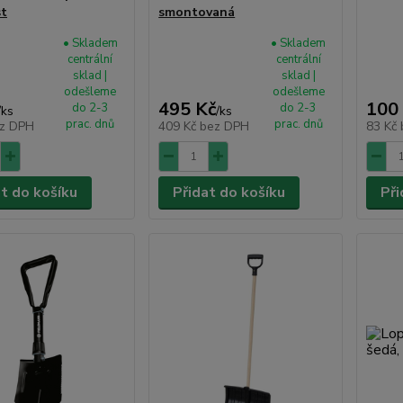
st
smontovaná
• Skladem
• Skladem
centrální
centrální
sklad |
sklad |
odešleme
odešleme
495 Kč
100
do 2-3
do 2-3
/
ks
/
ks
prac. dnů
prac. dnů
z DPH
409 Kč
bez DPH
83 Kč
at do košíku
Přidat do košíku
Při