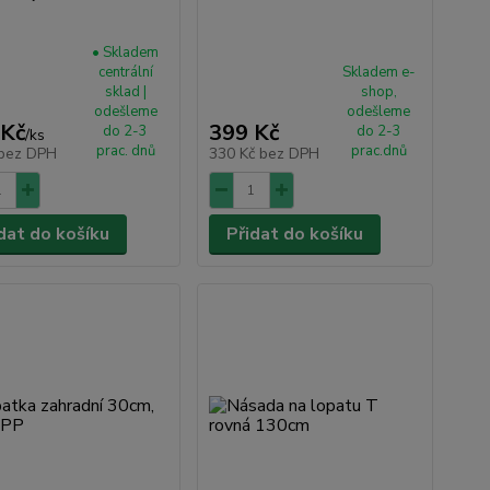
• Skladem
centrální
Skladem e-
sklad |
shop,
odešleme
odešleme
 Kč
399 Kč
do 2-3
do 2-3
/
ks
prac. dnů
prac.dnů
bez DPH
330 Kč
bez DPH
dat do košíku
Přidat do košíku