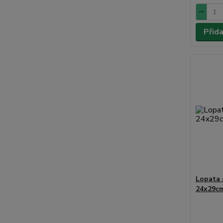
Přid
Lopata 
24x29cm