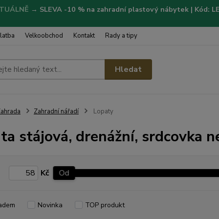
TUÁLNĚ
→
SLEVA -10 % na zahradní plastový nábytek | Kód: 
latba
Velkoobchod
Kontakt
Rady a tipy
Hledat
ahrada
Zahradní nářadí
Lopaty
ta stájová, drenážní, srdcovka n
Kč
Od
adem
Novinka
TOP produkt