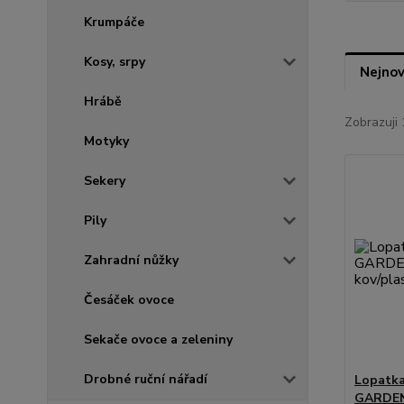
Krumpáče
Kosy, srpy
Nejnov
Hrábě
Zobrazuji 
Motyky
Sekery
Pily
Zahradní nůžky
Česáček ovoce
Sekače ovoce a zeleniny
Drobné ruční nářadí
Lopatka
GARDEN