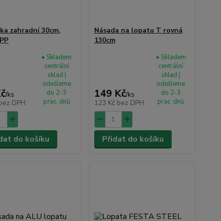
ka zahradní 30cm,
Násada na lopatu T rovná
 PP
130cm
• Skladem
• Skladem
centrální
centrální
sklad |
sklad |
odešleme
odešleme
Kč
149 Kč
do 2-3
do 2-3
/
ks
/
ks
prac. dnů
prac. dnů
bez DPH
123 Kč
bez DPH
dat do košíku
Přidat do košíku