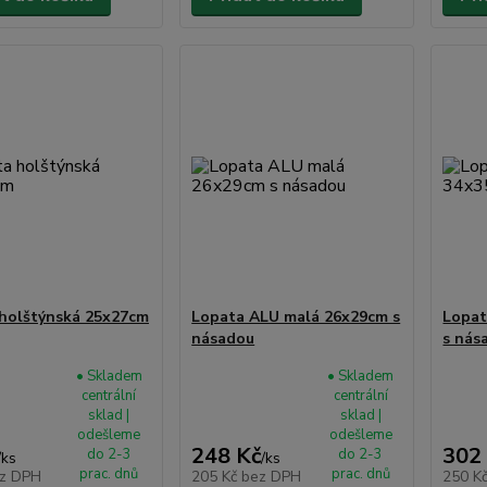
holštýnská 25x27cm
Lopata ALU malá 26x29cm s
Lopat
násadou
s nás
• Skladem
• Skladem
centrální
centrální
sklad |
sklad |
odešleme
odešleme
248 Kč
302
do 2-3
do 2-3
/
ks
/
ks
prac. dnů
prac. dnů
z DPH
205 Kč
bez DPH
250 K