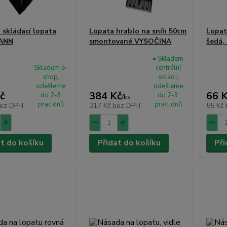
 skládací lopata
Lopata hrablo na sníh 50cm
Lopat
ANN
smontované VYSOČINA
šedá,
• Skladem
Skladem e-
centrální
shop,
sklad |
odešleme
odešleme
č
384 Kč
66 
do 2-3
do 2-3
/
ks
prac.dnů
prac. dnů
ez DPH
317 Kč
bez DPH
55 Kč
at do košíku
Přidat do košíku
Při