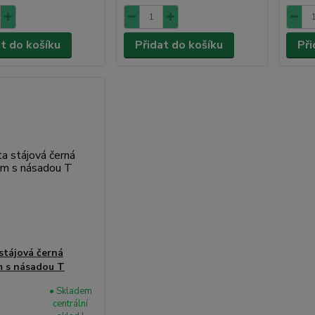
at do košíku
Přidat do košíku
Při
stájová černá
 s násadou T
• Skladem
centrální