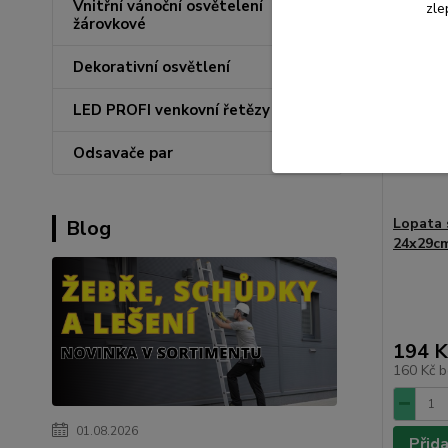
Vnitřní vánoční osvětelení
zle
žárovkové
Dekorativní osvětlení
LED PROFI venkovní řetězy
Odsavače par
Lopata 
Blog
24x29cm
194 K
160 Kč
b
01.08.2026
Přid