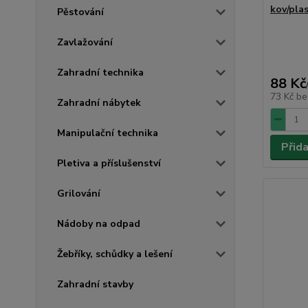
kov/pla
Pěstování
Zavlažování
Zahradní technika
88 Kč
73 Kč
be
Zahradní nábytek
Manipulační technika
Přid
Pletiva a příslušenství
Grilování
Nádoby na odpad
Žebříky, schůdky a lešení
Zahradní stavby