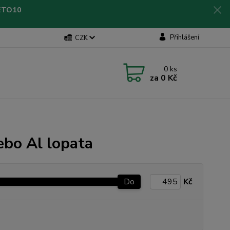
LETO10
Přihlášení
CZK
0
ks
za
0 Kč
ebo Al lopata
Do
Kč