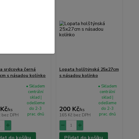
a srdcovka černá
Lopata holštýnská 25x27cm
cm s násadou kolínko
s násadou kolínko
• Skladem
• Skladem
centrální
centrální
sklad |
sklad |
odešleme
odešleme
 Kč
200 Kč
do 2-3
do 2-3
/
ks
/
ks
prac. dnů
prac. dnů
č
bez DPH
165 Kč
bez DPH
dat do košíku
Přidat do košíku