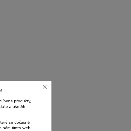
c!
blíbené produkty,
áte a ušetřili
které se dočasně
te nám tímto web