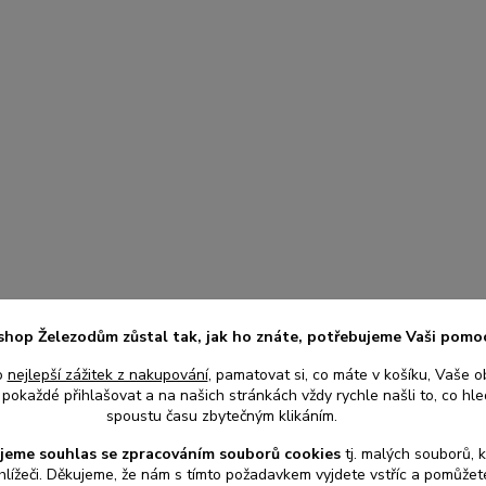
shop Železodům zůstal tak, jak ho znáte, potřebujeme Vaši pomo
o
nejlepší zážitek z nakupování
, pamatovat si, co máte v košíku, Vaše o
pokaždé přihlašovat a na našich stránkách vždy rychle našli to, co hled
spoustu času zbytečným klikáním.
jeme souhlas s
e
zpracováním souborů cookies
t
j. malých souborů, 
hlížeči. Děkujeme, že nám s tímto požadavkem vyjdete vstříc a pomůže