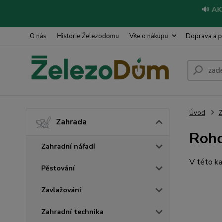
🔊
AK
O nás
Historie Železodomu
Vše o nákupu
Doprava a p
Úvod
Z
Zahrada
Roho
Zahradní nářadí
V této ka
Pěstování
Zavlažování
Zahradní technika