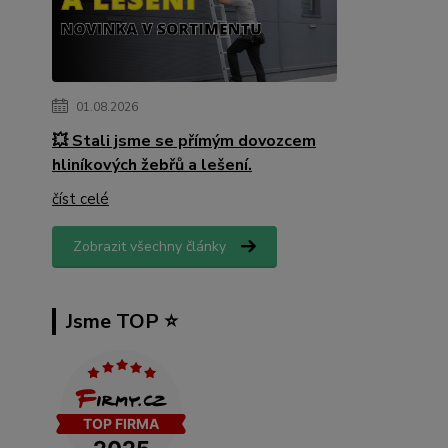
01.08.2026
💥 Stali jsme se přímým dovozcem
hliníkových žebřů a lešení.
číst celé
Zobrazit všechny články
Jsme TOP ⭐️