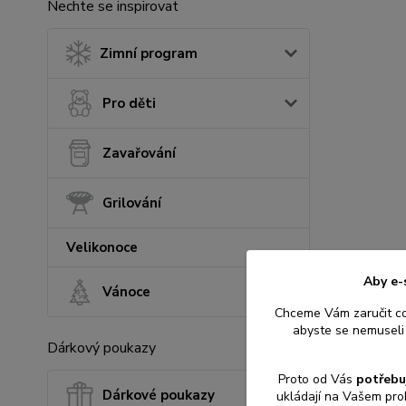
Nechte se inspirovat
Zimní program
Pro děti
Zavařování
Grilování
Velikonoce
Aby e-
Vánoce
Chceme Vám zaručit c
abyste se nemuseli 
Dárkový poukazy
Proto od Vás
potřebu
Dárkové poukazy
ukládají na Vašem pro