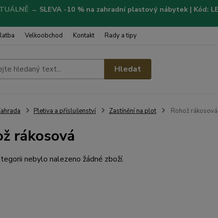
TUÁLNĚ
→
SLEVA -10 % na zahradní plastový nábytek | Kód: 
latba
Velkoobchod
Kontakt
Rady a tipy
Hledat
ahrada
Pletiva a příslušenství
Zastínění na plot
Rohož rákosová
ž rákosová
tegorii nebylo nalezeno žádné zboží.