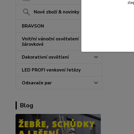
zle
Nové zboží & novinky
BRAVSON
Vnitřní vánoční osvětelení
žárovkové
Dekorativní osvětlení
LED PROFI venkovní řetězy
Odsavače par
Blog