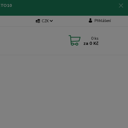
LETO10
Přihlášení
CZK
0
ks
za
0 Kč