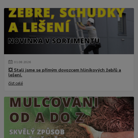
01
.
08
.
2026
💥 Stali jsme se přímým dovozcem hliníkových žebřů a
lešení.
číst celé