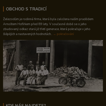
OBCHOD S TRADICÍ
Železodům je rodinná firma, která byla založena naším pradědem
Arnoštem Hofírkem před 89 lety. V současné době se o jeho
zbudovaný odkaz stará již třetí generace, která pokračuje v jeho
šlépějích a nastavených hodnotách..
→ pokračování
KDE NÁS NAJDETE?