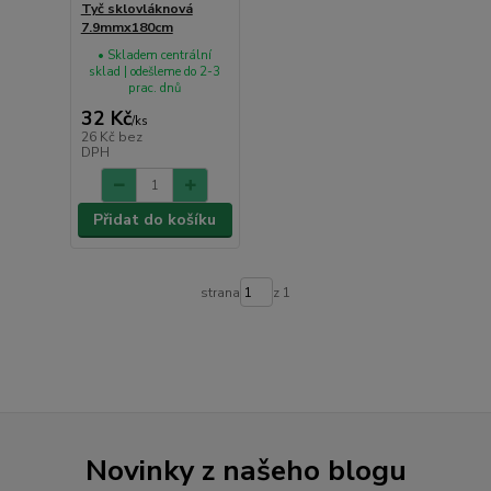
Tyč sklovláknová
7.9mmx180cm
• Skladem centrální
sklad | odešleme do 2-3
prac. dnů
32 Kč
/
ks
26 Kč
bez
DPH
Přidat do košíku
strana
z 1
Novinky z našeho blogu