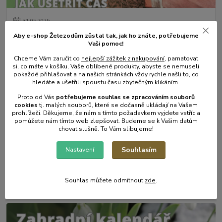
31
.
05
.
2025
Mulčování od A do Z.
Aby e-shop Železodům zůstal tak, jak ho znáte, potřebujeme
Vaši pomoc!
číst celé
Chceme Vám zaručit co
nejlepší zážitek z nakupování
, pamatovat
si, co máte v košíku, Vaše oblíbené produkty, abyste se nemuseli
pokaždé přihlašovat a na našich stránkách vždy rychle našli to, co
hledáte a ušetřili spoustu času zbytečným klikáním.
Proto od Vás
potřebujeme souhlas s
e
zpracováním souborů
cookies
t
j. malých souborů, které se dočasně ukládají na Vašem
prohlížeči. Děkujeme, že nám s tímto požadavkem vyjdete vstříc a
pomůžete nám tímto web zlepšovat. Budeme se k Vašim datům
chovat slušně. To Vám slibujeme!
Souhlasím
Nastavení
17
.
05
.
2025
Zahradní postřikovače - skvělý pomocník na zahradu.
Souhlas můžete odmítnout
zde
.
číst celé