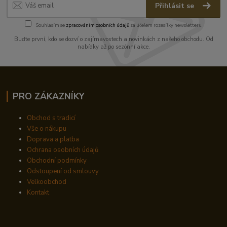
Přihlásit se
Souhlasím se
zpracováním osobních údajů
za účelem rozesílky newsletteru.
Buďte první, kdo se dozví o zajímavostech a novinkách z našeho obchodu. Od
nabídky až po sezónní akce.
PRO ZÁKAZNÍKY
Obchod s tradicí
Vše o nákupu
Doprava a platba
Ochrana osobních údajů
Obchodní podmínky
Odstoupení od smlouvy
Velkoobchod
Kontakt