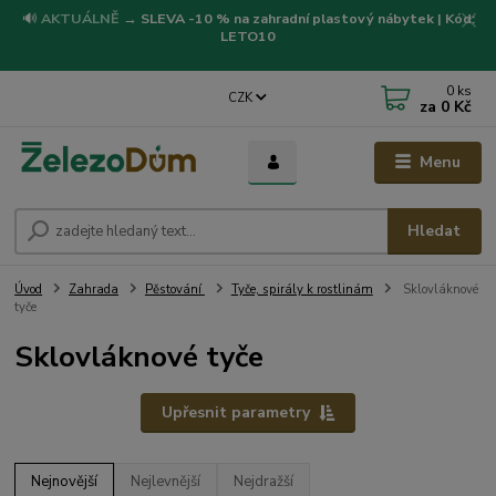
🔊
AKTUÁLNĚ
→
SLEVA -10 % na zahradní plastový nábytek | Kód:
LETO10
0
ks
CZK
za
0 Kč
Menu
Hledat
Úvod
Zahrada
Pěstování
Tyče, spirály k rostlinám
Sklovláknové
tyče
Sklovláknové tyče
Upřesnit parametry
Nejnovější
Nejlevnější
Nejdražší