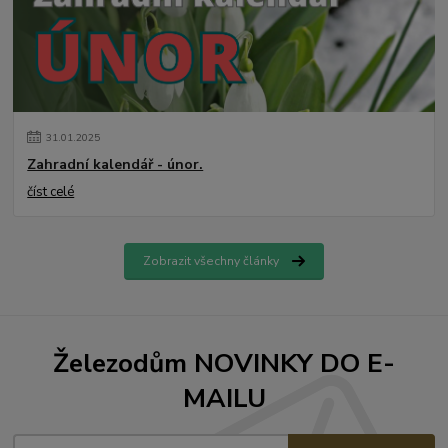
31
.
01
.
2025
Zahradní kalendář - únor.
číst celé
Zobrazit všechny články
Železodům NOVINKY DO E-
MAILU