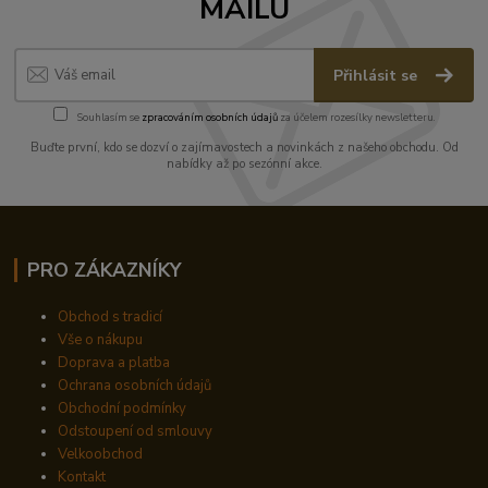
MAILU
Přihlásit se
Souhlasím se
zpracováním osobních údajů
za účelem rozesílky newsletteru.
Buďte první, kdo se dozví o zajímavostech a novinkách z našeho obchodu. Od
nabídky až po sezónní akce.
PRO ZÁKAZNÍKY
Obchod s tradicí
Vše o nákupu
Doprava a platba
Ochrana osobních údajů
Obchodní podmínky
Odstoupení od smlouvy
Velkoobchod
Kontakt