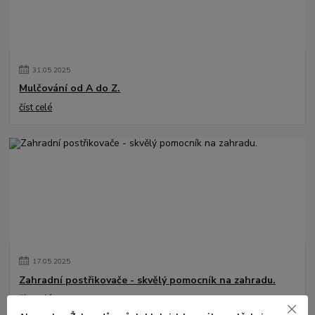
31
.
05
.
2025
Mulčování od A do Z.
číst celé
17
.
05
.
2025
Zahradní postřikovače - skvělý pomocník na zahradu.
číst celé