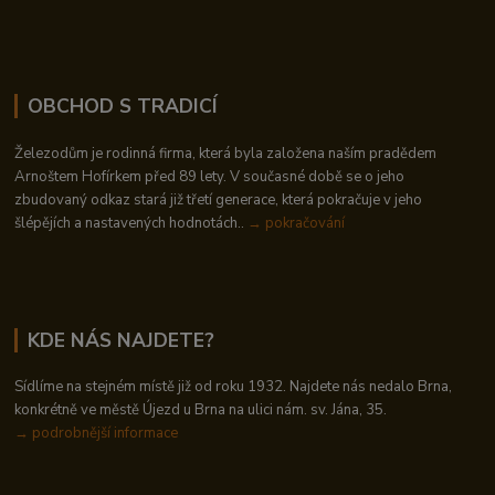
OBCHOD S TRADICÍ
Železodům je rodinná firma, která byla založena naším pradědem
Arnoštem Hofírkem před 89 lety. V současné době se o jeho
zbudovaný odkaz stará již třetí generace, která pokračuje v jeho
šlépějích a nastavených hodnotách..
→ pokračování
KDE NÁS NAJDETE?
Sídlíme na stejném místě již od roku 1932. Najdete nás nedalo Brna,
konkrétně ve městě Újezd u Brna na ulici nám. sv. Jána, 35.
→
podrobnější informace