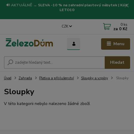
🔊
AKTUÁLNĚ
→
SLEVA -10 % na zahradní plastový nábytek | Kód:
LETO10
0
ks
CZK
za
0 Kč
Menu
Hledat
Úvod
Zahrada
Pletiva a příslušenství
Sloupky a vzpěry
Sloupky
Sloupky
V této kategorii nebylo nalezeno žádné zboží.