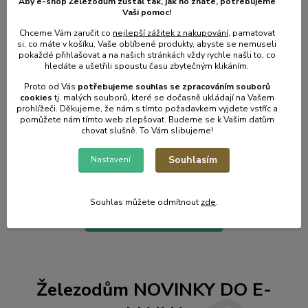
Aby e-shop Železodům zůstal tak, jak ho znáte, potřebujeme
Vaši pomoc!
Chceme Vám zaručit co
nejlepší zážitek z nakupování
, pamatovat
si, co máte v košíku, Vaše oblíbené produkty, abyste se nemuseli
pokaždé přihlašovat a na našich stránkách vždy rychle našli to, co
hledáte a ušetřili spoustu času zbytečným klikáním.
Proto od Vás
potřebujeme souhlas s
e
zpracováním souborů
cookies
t
j. malých souborů, které se dočasně ukládají na Vašem
prohlížeči. Děkujeme, že nám s tímto požadavkem vyjdete vstříc a
pomůžete nám tímto web zlepšovat. Budeme se k Vašim datům
chovat slušně. To Vám slibujeme!
31
.
01
.
2025
Zahradní kalendář - únor.
Souhlasím
Nastavení
číst celé
Souhlas můžete odmítnout
zde
.
Zobrazit všechny články
Železodům NOVINKY DO E-