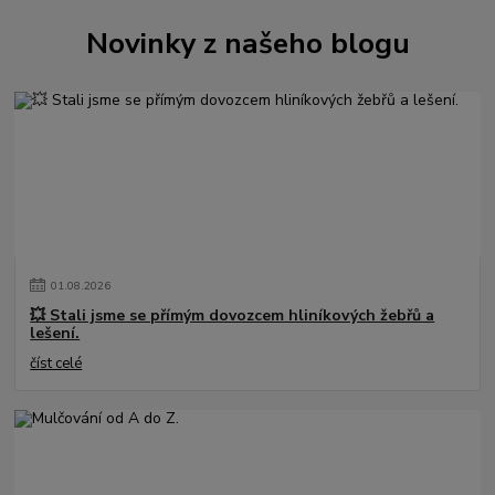
Novinky z našeho blogu
01
.
08
.
2026
💥 Stali jsme se přímým dovozcem hliníkových žebřů a
lešení.
číst celé