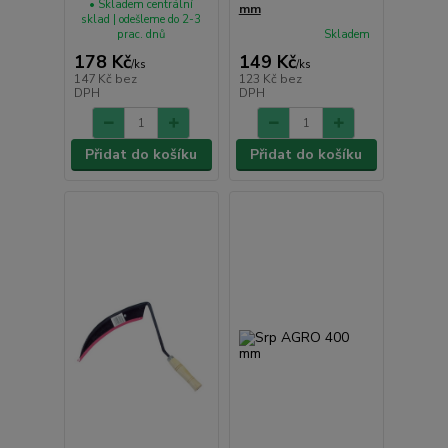
• Skladem centrální
mm
sklad | odešleme do 2-3
prac. dnů
Skladem
178 Kč
149 Kč
/
ks
/
ks
147 Kč
bez
123 Kč
bez
DPH
DPH
Přidat do košíku
Přidat do košíku