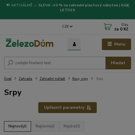
🔊
AKTUÁLNĚ
→
SLEVA -10 % na zahradní plastový nábytek | Kód:
LETO10
0
ks
CZK
za
0 Kč
Menu
Hledat
Úvod
Zahrada
Zahradní nářadí
Kosy, srpy
Srpy
Srpy
Upřesnit parametry
Nejnovější
Nejlevnější
Nejdražší