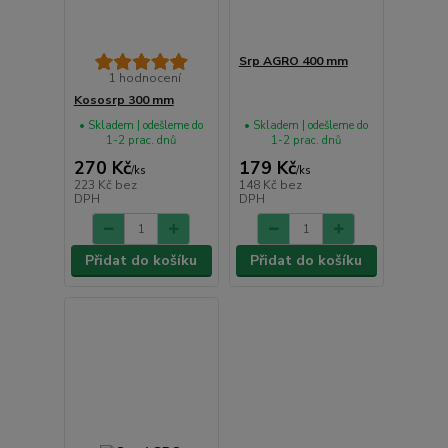
Srp AGRO 400 mm
1 hodnocení
Kososrp 300 mm
• Skladem | odešleme do
• Skladem | odešleme do
1-2 prac. dnů
1-2 prac. dnů
270 Kč
179 Kč
/
ks
/
ks
223 Kč
bez
148 Kč
bez
DPH
DPH
Přidat do košíku
Přidat do košíku