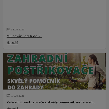
31
.
05
.
2025
Mulčování od A do Z.
číst celé
17
.
05
.
2025
Zahradní postřikovače - skvělý pomocník na zahradu.
číst celé