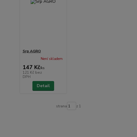
Srp AGRO
Není skladem
147 Kč
/
ks
121 Kč
bez
DPH
Detail
strana
z 1