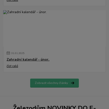
31
.
01
.
2025
Zahradní kalendář - únor.
číst celé
Zobrazit všechny články
Železodům NOVINKY DO E-