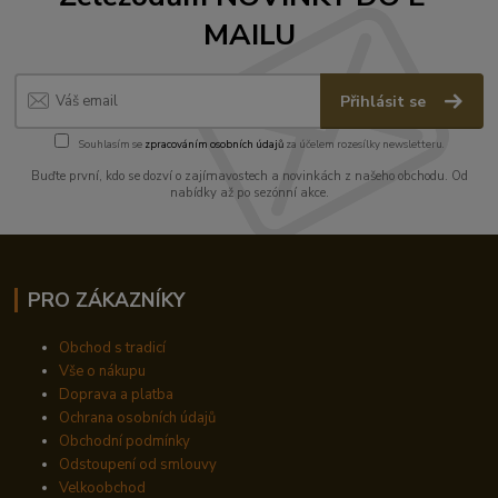
MAILU
Přihlásit se
Souhlasím se
zpracováním osobních údajů
za účelem rozesílky newsletteru.
Buďte první, kdo se dozví o zajímavostech a novinkách z našeho obchodu. Od
nabídky až po sezónní akce.
PRO ZÁKAZNÍKY
Obchod s tradicí
Vše o nákupu
Doprava a platba
Ochrana osobních údajů
Obchodní podmínky
Odstoupení od smlouvy
Velkoobchod