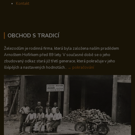
Kontakt
OBCHOD S TRADICÍ
Železodům je rodinná firma, která byla založena naším pradědem
Arnoštem Hofírkem před 89 lety. V současné době se o jeho
zbudovaný odkaz stará již třetí generace, která pokračuje v jeho
šlépějích a nastavených hodnotách..
→ pokračování