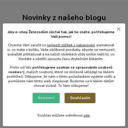
Novinky z našeho blogu
Aby e-shop Železodům zůstal tak, jak ho znáte, potřebujeme
Vaši pomoc!
Chceme Vám zaručit co
nejlepší zážitek z nakupování
, pamatovat
si, co máte v košíku, Vaše oblíbené produkty, abyste se nemuseli
pokaždé přihlašovat a na našich stránkách vždy rychle našli to, co
hledáte a ušetřili spoustu času zbytečným klikáním.
Proto od Vás
potřebujeme souhlas s
e
zpracováním souborů
cookies
t
j. malých souborů, které se dočasně ukládají na Vašem
prohlížeči. Děkujeme, že nám s tímto požadavkem vyjdete vstříc a
01
.
08
.
2026
pomůžete nám tímto web zlepšovat. Budeme se k Vašim datům
chovat slušně. To Vám slibujeme!
💥 Stali jsme se přímým dovozcem hliníkových žebřů a
lešení.
Souhlasím
Nastavení
číst celé
Souhlas můžete odmítnout
zde
.