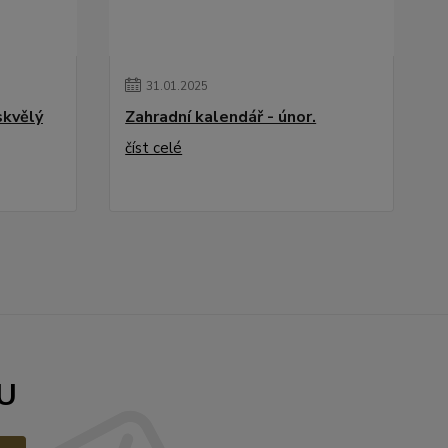
31
.
01
.
2025
skvělý
Zahradní kalendář - únor.
číst celé
U