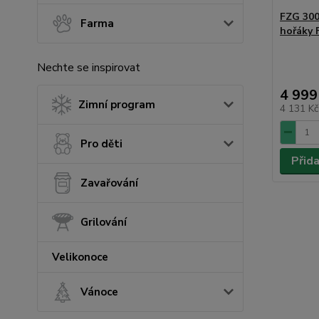
FZG 300
Farma
hořáky
Nechte se inspirovat
4 999
Zimní program
4 131 K
Pro děti
Přid
Zavařování
Grilování
Velikonoce
Vánoce