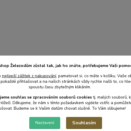
shop Železodům zůstal tak, jak ho znáte, potřebujeme Vaši pomo
o
nejlepší zážitek z nakupování
, pamatovat si, co máte v košíku, Vaše o
pokaždé přihlašovat a na našich stránkách vždy rychle našli to, co hled
spoustu času zbytečným klikáním.
jeme souhlas s
e
zpracováním souborů cookies
t
j. malých souborů, 
hlížeči. Děkujeme, že nám s tímto požadavkem vyjdete vstříc a pomůže
pšovat. Budeme se k Vašim datům chovat slušně. To Vám slibujeme!
Souhlasím
Nastavení