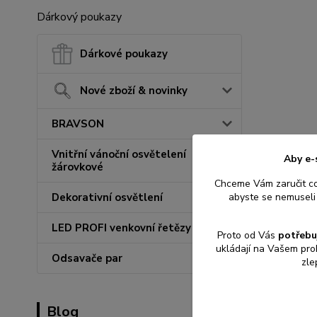
Dárkový poukazy
Dárkové poukazy
Nové zboží & novinky
BRAVSON
Vnitřní vánoční osvětelení
Aby e-
žárovkové
Chceme Vám zaručit c
abyste se nemuseli 
Dekorativní osvětlení
LED PROFI venkovní řetězy
Proto od Vás
potřebu
ukládají na Vašem pro
Odsavače par
zle
Blog