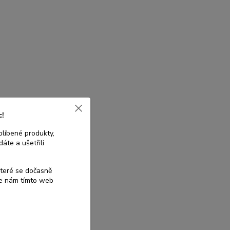
c!
blíbené produkty,
áte a ušetřili
které se dočasně
te nám tímto web