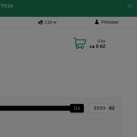
LETO10
Přihlášení
CZK
0
ks
za
0 Kč
Do
Kč