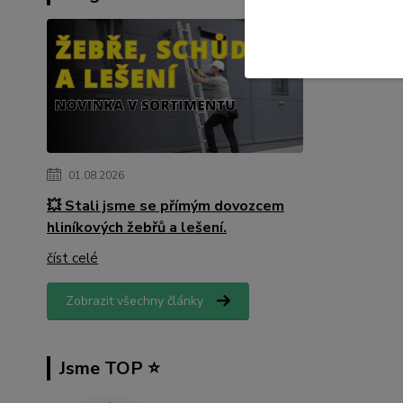
01.08.2026
💥 Stali jsme se přímým dovozcem
hliníkových žebřů a lešení.
číst celé
Zobrazit všechny články
Jsme TOP ⭐️