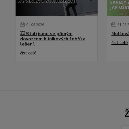
01
.
08
.
2026
31
.
05
.
💥 Stali jsme se přímým
Mulčová
dovozcem hliníkových žebřů a
číst celé
lešení.
číst celé