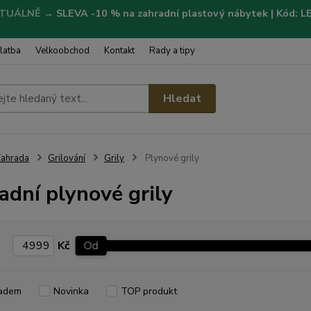
TUÁLNĚ
→
SLEVA -10 % na zahradní plastový nábytek | Kód: 
latba
Velkoobchod
Kontakt
Rady a tipy
Hledat
ahrada
Grilování
Grily
Plynové grily
adní plynové grily
Kč
Od
adem
Novinka
TOP produkt