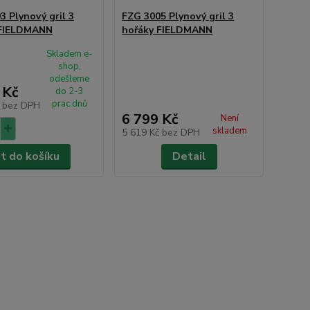
3 Plynový gril 3
FZG 3005 Plynový gril 3
 FIELDMANN
hořáky FIELDMANN
Skladem e-
shop,
odešleme
 Kč
do 2-3
prac.dnů
č
bez DPH
6 799 Kč
Není
skladem
5 619 Kč
bez DPH
at do košíku
Detail