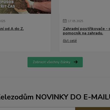
2025
17
.
05
.
2025
ní od A do Z.
Zahradní postřikovače - 
pomocník na zahradu.
číst celé
Zobrazit všechny články
Železodům NOVINKY DO E-MAIL