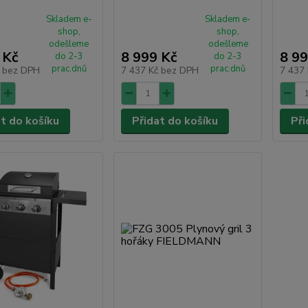
Skladem e-
Skladem e-
shop,
shop,
odešleme
odešleme
 Kč
8 999 Kč
8 99
do 2-3
do 2-3
prac.dnů
prac.dnů
č
bez DPH
7 437 Kč
bez DPH
7 437
at do košíku
Přidat do košíku
Při