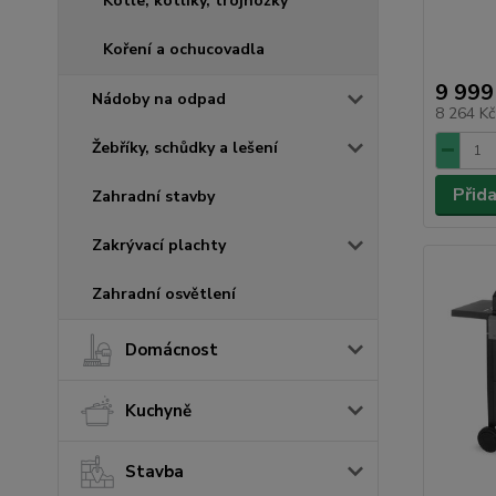
Kotle, kotlíky, trojnožky
Koření a ochucovadla
9 999
Nádoby na odpad
8 264 K
Žebříky, schůdky a lešení
Přid
Zahradní stavby
Zakrývací plachty
Zahradní osvětlení
Domácnost
Kuchyně
Stavba