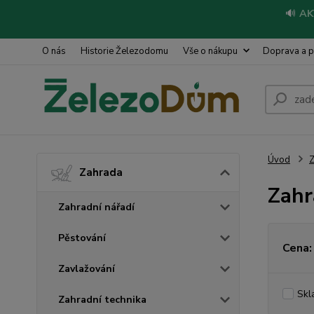
🔊
AK
O nás
Historie Železodomu
Vše o nákupu
Doprava a p
Úvod
Z
Zahrada
Zahr
Zahradní nářadí
Pěstování
Cena:
Zavlažování
Skl
Zahradní technika