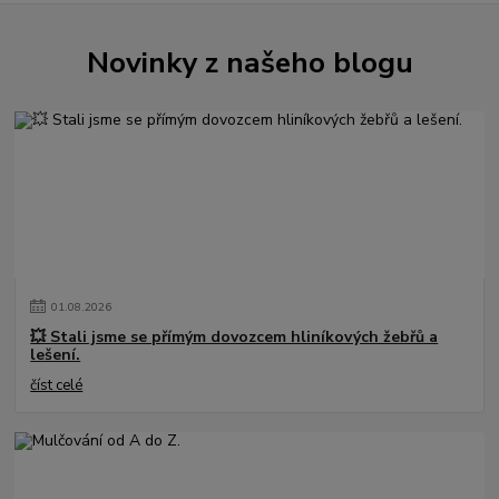
Novinky z našeho blogu
01
.
08
.
2026
💥 Stali jsme se přímým dovozcem hliníkových žebřů a
lešení.
číst celé