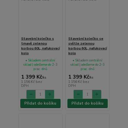
Stavební kolečko s
Stavební kolečko se
tmavě zelenou
světle zelenou
korbou 60L, nafukovací
korbou 60L, nafukovací
kolo
kolo
• Skladem centrální
• Skladem centrální
sklad | odešleme do 2-3
sklad | odešleme do 2-3
prac. dnů
prac. dnů
1 399 Kč
1 399 Kč
/
ks
/
ks
1 156 Kč
bez
1 156 Kč
bez
DPH
DPH
Přidat do košíku
Přidat do košíku