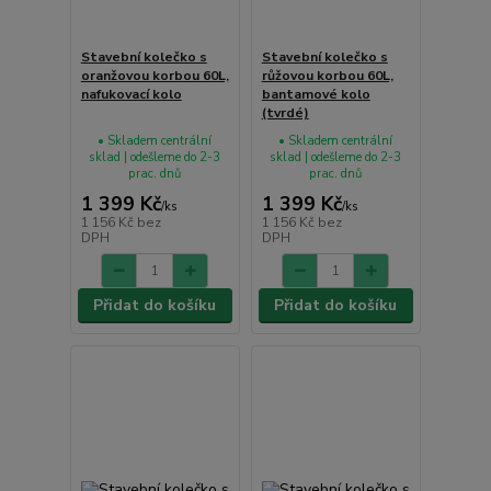
Stavební kolečko s
Stavební kolečko s
oranžovou korbou 60L,
růžovou korbou 60L,
nafukovací kolo
bantamové kolo
(tvrdé)
• Skladem centrální
• Skladem centrální
sklad | odešleme do 2-3
sklad | odešleme do 2-3
prac. dnů
prac. dnů
1 399 Kč
1 399 Kč
/
ks
/
ks
1 156 Kč
bez
1 156 Kč
bez
DPH
DPH
Přidat do košíku
Přidat do košíku