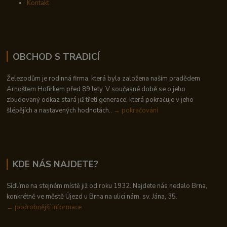
Kontakt
OBCHOD S TRADICÍ
Železodům je rodinná firma, která byla založena naším pradědem
Arnoštem Hofírkem před 89 lety. V současné době se o jeho
zbudovaný odkaz stará již třetí generace, která pokračuje v jeho
šlépějích a nastavených hodnotách..
→ pokračování
KDE NÁS NAJDETE?
Sídlíme na stejném místě již od roku 1932. Najdete nás nedalo Brna,
konkrétně ve městě Újezd u Brna na ulici nám. sv. Jána, 35.
→
podrobnější informace