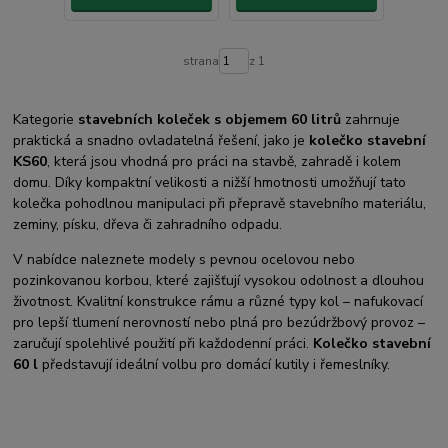
strana
z 1
Kategorie
stavebních koleček s objemem 60 litrů
zahrnuje
praktická a snadno ovladatelná řešení, jako je
kolečko stavební
KS60
, která jsou vhodná pro práci na stavbě, zahradě i kolem
domu. Díky kompaktní velikosti a nižší hmotnosti umožňují tato
kolečka pohodlnou manipulaci při přepravě stavebního materiálu,
zeminy, písku, dřeva či zahradního odpadu.
V nabídce naleznete modely s pevnou ocelovou nebo
pozinkovanou korbou, které zajišťují vysokou odolnost a dlouhou
životnost. Kvalitní konstrukce rámu a různé typy kol – nafukovací
pro lepší tlumení nerovností nebo plná pro bezúdržbový provoz –
zaručují spolehlivé použití při každodenní práci.
Kolečko stavební
60 l
představují ideální volbu pro domácí kutily i řemeslníky.