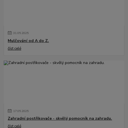
31
.
05
.
2025
Mulčování od A do Z.
číst celé
17
.
05
.
2025
Zahradní postřikovače - skvělý pomocník na zahradu.
číst celé