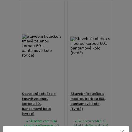
Stavební kolečko s
Stavební kolečko s
tmavě zelenou
modrou korbou 60L,
korbou 60L,
bantamové kolo
bantamové kolo
(tvrdé)
(tvrdé)
• Skladem centrální
• Skladem centrální
sklad | odešleme do 2-3
sklad | odešleme do 2-3
prac. dnů
prac. dnů