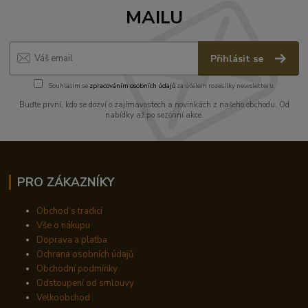
MAILU
Přihlásit se
Souhlasím se
zpracováním osobních údajů
za účelem rozesílky newsletteru.
Buďte první, kdo se dozví o zajímavostech a novinkách z našeho obchodu. Od
nabídky až po sezónní akce.
PRO ZÁKAZNÍKY
Obchod s tradicí
Vše o nákupu
Doprava a platba
Ochrana osobních údajů
Obchodní podmínky
Odstoupení od smlouvy
Velkoobchod