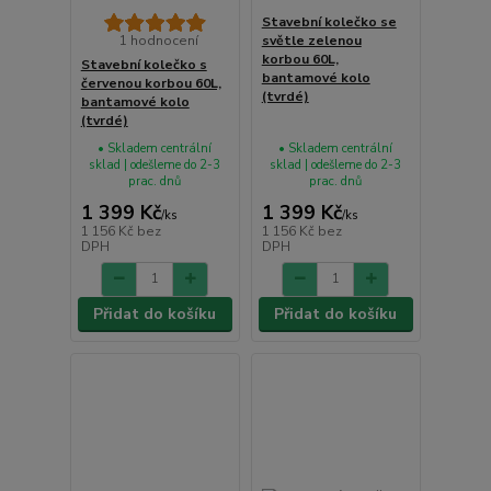
Stavební kolečko se
1 hodnocení
světle zelenou
korbou 60L,
Stavební kolečko s
bantamové kolo
červenou korbou 60L,
(tvrdé)
bantamové kolo
(tvrdé)
• Skladem centrální
• Skladem centrální
sklad | odešleme do 2-3
sklad | odešleme do 2-3
prac. dnů
prac. dnů
1 399 Kč
1 399 Kč
/
ks
/
ks
1 156 Kč
bez
1 156 Kč
bez
DPH
DPH
Přidat do košíku
Přidat do košíku