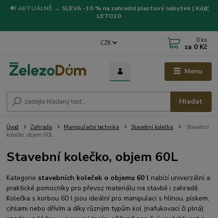
🔊
AKTUÁLNĚ
→
SLEVA -10 % na zahradní plastový nábytek | Kód:
LETO10
0
ks
CZK
za
0 Kč
Menu
Hledat
Úvod
Zahrada
Manipulační technika
Stavební kolečka
Stavební
kolečko, objem 60L
Stavební kolečko, objem 60L
Kategorie
stavebních koleček o objemu 60 l
nabízí univerzální a
praktické pomocníky pro převoz materiálu na stavbě i zahradě.
Kolečka s korbou 60 l jsou ideální pro manipulaci s hlínou, pískem,
cihlami nebo dřívím a díky různým typům kol (nafukovací či plná)