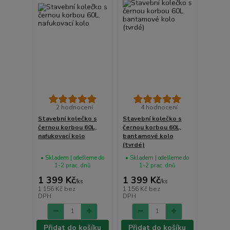
2 hodnocení
4 hodnocení
Stavební kolečko s
Stavební kolečko s
černou korbou 60L,
černou korbou 60L,
nafukovací kolo
bantamové kolo
(tvrdé)
• Skladem | odešleme do
• Skladem | odešleme do
1-2 prac. dnů
1-2 prac. dnů
1 399 Kč
1 399 Kč
/
ks
/
ks
1 156 Kč
bez
1 156 Kč
bez
DPH
DPH
Přidat do košíku
Přidat do košíku