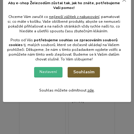
Aby e-shop Železodům zůstal tak, jak ho znáte, potřebujeme
1 399 Kč
1 399 Kč
/
ks
/
ks
Vaši pomoc!
1 156 Kč
bez
1 156 Kč
bez
DPH
DPH
Chceme Vám zaručit co
nejlepší zážitek z nakupování
, pamatovat
si, co máte v košíku, Vaše oblíbené produkty, abyste se nemuseli
pokaždé přihlašovat a na našich stránkách vždy rychle našli to, co
hledáte a ušetřili spoustu času zbytečným klikáním.
Přidat do košíku
Přidat do košíku
Proto od Vás
potřebujeme souhlas s
e
zpracováním souborů
cookies
t
j. malých souborů, které se dočasně ukládají na Vašem
prohlížeči. Děkujeme, že nám s tímto požadavkem vyjdete vstříc a
pomůžete nám tímto web zlepšovat. Budeme se k Vašim datům
chovat slušně. To Vám slibujeme!
Souhlasím
Nastavení
Souhlas můžete odmítnout
zde
.