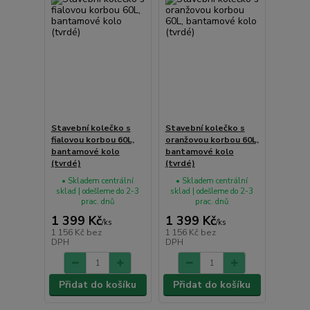
Stavební kolečko s
Stavební kolečko s
fialovou korbou 60L,
oranžovou korbou 60L,
bantamové kolo
bantamové kolo
(tvrdé)
(tvrdé)
• Skladem centrální
• Skladem centrální
sklad | odešleme do 2-3
sklad | odešleme do 2-3
prac. dnů
prac. dnů
1 399 Kč
1 399 Kč
/
ks
/
ks
1 156 Kč
bez
1 156 Kč
bez
DPH
DPH
Přidat do košíku
Přidat do košíku