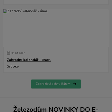
31
.
01
.
2025
Zahradní kalendář - únor.
číst celé
Zobrazit všechny články
Železodům NOVINKY DO E-