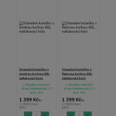
Stavební kolečko s
Stavební kolečko s
modrou korbou 60L,
fialovou korbou 60L,
nafukovací kolo
nafukovací kolo
• Skladem centrální
• Skladem centrální
sklad | odešleme do 2-3
sklad | odešleme do 2-3
prac. dnů
prac. dnů
1 399 Kč
1 399 Kč
/
ks
/
ks
1 156 Kč
bez
1 156 Kč
bez
DPH
DPH