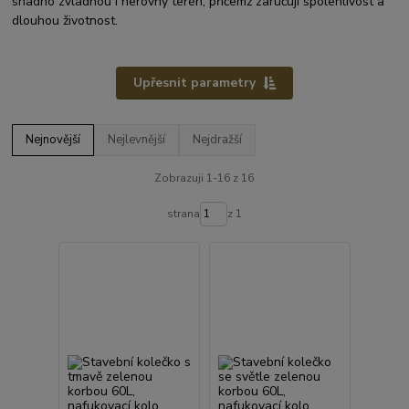
snadno zvládnou i nerovný terén, přičemž zaručují spolehlivost a
dlouhou životnost.
Upřesnit parametry
Nejnovější
Nejlevnější
Nejdražší
Zobrazuji 1-16 z 16
strana
z 1