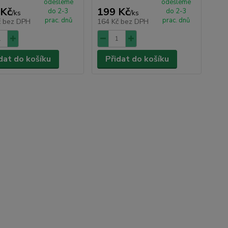
odešleme
odešleme
 Kč
199 Kč
do 2-3
do 2-3
/
ks
/
ks
prac. dnů
prac. dnů
č
bez DPH
164 Kč
bez DPH
dat do košíku
Přidat do košíku