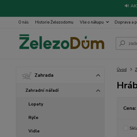
🔊
AK
O nás
Historie Železodomu
Vše o nákupu
Doprava a p
Úvod
Z
Zahrada
Hráb
Zahradní nářadí
Lopaty
Cena:
Rýče
Skl
Vidle