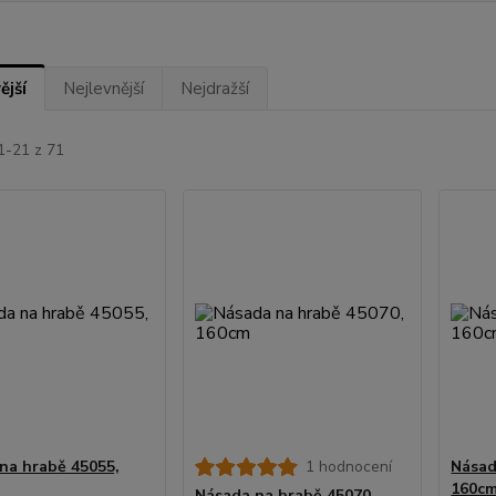
ější
Nejlevnější
Nejdražší
1-21 z 71
na hrabě 45055,
1 hodnocení
Násad
160c
Násada na hrabě 45070,