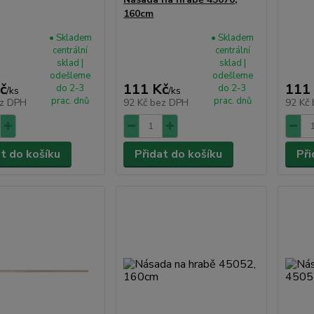
160cm
• Skladem
• Skladem
centrální
centrální
sklad |
sklad |
odešleme
odešleme
č
111 Kč
111
do 2-3
do 2-3
/
ks
/
ks
prac. dnů
prac. dnů
z DPH
92 Kč
bez DPH
92 Kč
at do košíku
Přidat do košíku
Při