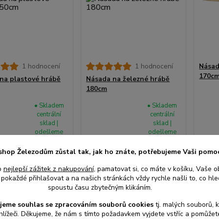
1 hodnocení
1 hodnocení
Násad
170c
na plastové hrábě
Násada na železné hrábě
180cm
• Skladem
• Skladem
centrální
centrální
sklad |
sklad |
odešleme
odešleme
120 Kč
105
do 2-3
do 2-3
/
ks
/
ks
prac. dnů
prac. dnů
z DPH
99 Kč
bez DPH
87 Kč
shop Železodům zůstal tak, jak ho znáte, potřebujeme Vaši pomo
o
nejlepší zážitek z nakupování
, pamatovat si, co máte v košíku, Vaše o
pokaždé přihlašovat a na našich stránkách vždy rychle našli to, co hled
at do košíku
Přidat do košíku
Při
spoustu času zbytečným klikáním.
jeme souhlas s
e
zpracováním souborů cookies
t
j. malých souborů, 
hlížeči. Děkujeme, že nám s tímto požadavkem vyjdete vstříc a pomůže