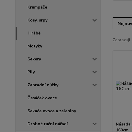
Krumpáče
Kosy, srpy
Nejnov
Hrábě
Zobrazuji 
Motyky
Sekery
Pily
Zahradní nůžky
Česáček ovoce
Sekače ovoce a zeleniny
Drobné ruční nářadí
Násada 
160cm