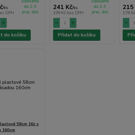
odešleme
odešleme
č
241 Kč
215
do 2-3
do 2-3
/
ks
/
ks
prac. dnů
prac. dnů
ez DPH
199 Kč
bez DPH
178 K
at do košíku
Přidat do košíku
Při
lastové 58cm 16z s
u 160cm