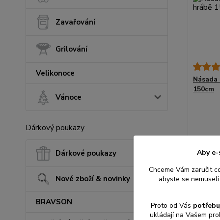
Zavařování
Grilování
Velikonoce
Násada 
150cm
Vánoce
Dárkový poukazy
61 Kč
50 Kč
be
Aby e-
Dárkové poukazy
Chceme Vám zaručit c
Nové zboží & novinky
abyste se nemuseli 
Přid
BRAVSON
Proto od Vás
potřebu
ukládají na Vašem pro