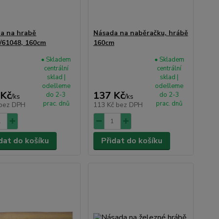
a na hrabě
Násada na naběračku, hrábě
/61048, 160cm
160cm
• Skladem
• Skladem
centrální
centrální
sklad |
sklad |
odešleme
odešleme
 Kč
137 Kč
do 2-3
do 2-3
/
ks
/
ks
prac. dnů
prac. dnů
bez DPH
113 Kč
bez DPH
dat do košíku
Přidat do košíku