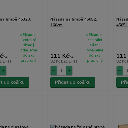
na hrabě 45320,
Násada na hrabě 45052,
Násad
160cm
45051
• Skladem
• Skladem
centrální
centrální
sklad |
sklad |
odešleme
odešleme
č
111 Kč
111
do 2-3
do 2-3
/
ks
/
ks
prac. dnů
prac. dnů
z DPH
92 Kč
bez DPH
92 Kč
at do košíku
Přidat do košíku
Při