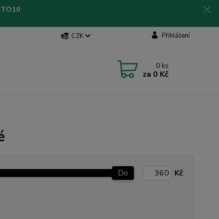
LETO10
Přihlášení
CZK
0
ks
za
0 Kč
é
Do
Kč