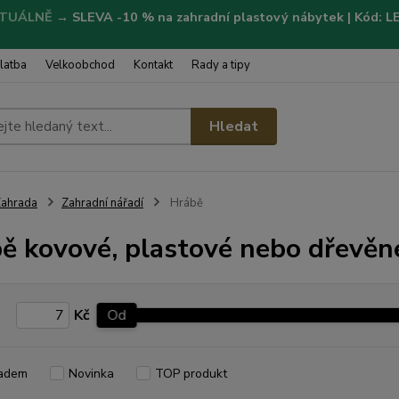
TUÁLNĚ
→
SLEVA -10 % na zahradní plastový nábytek | Kód: 
latba
Velkoobchod
Kontakt
Rady a tipy
Hledat
ahrada
Zahradní nářadí
Hrábě
ě kovové, plastové nebo dřevěn
Kč
Od
adem
Novinka
TOP produkt