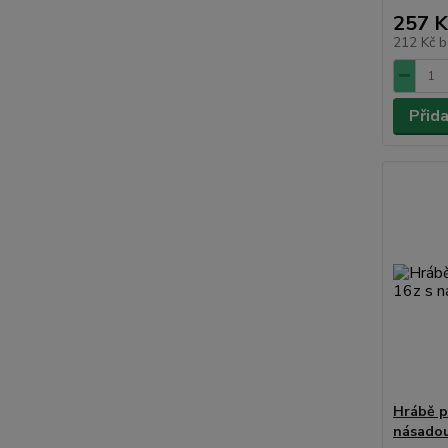
257 K
212 Kč
b
Přid
Hrábě p
násado