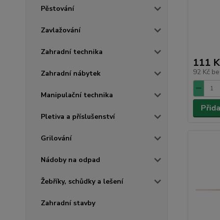
Pěstování
Zavlažování
Zahradní technika
111 K
92 Kč
be
Zahradní nábytek
Manipulační technika
Přid
Pletiva a příslušenství
Grilování
Nádoby na odpad
Žebříky, schůdky a lešení
Zahradní stavby