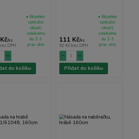
• Skladem
• Skladem
centrální
centrální
sklad |
sklad |
odešleme
odešleme
 Kč
111 Kč
do 2-3
do 2-3
/
ks
/
ks
prac. dnů
prac. dnů
bez DPH
92 Kč
bez DPH
dat do košíku
Přidat do košíku