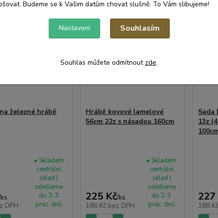
pšovat. Budeme se k Vašim datům chovat slušně. To Vám slibujeme!
Souhlasím
Nastavení
Souhlas můžete odmítnout
zde
.
na železné hrábě
Hrábě kovové lamelové
Sada 
56cm 22z s násadou 160cm
13z (
100cm
• Skladem
• Skladem
centrální
centrální
sklad |
sklad |
odešleme
odešleme
225 Kč
227
do 2-3
do 2-3
/
ks
/
ks
prac. dnů
prac. dnů
z DPH
186 Kč
bez DPH
188 K