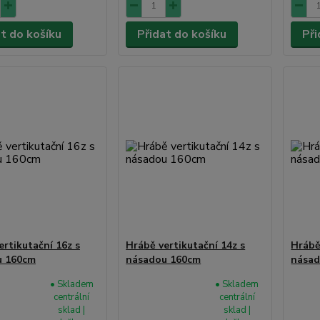
at do košíku
Přidat do košíku
Při
ertikutační 16z s
Hrábě vertikutační 14z s
Hrábě
u 160cm
násadou 160cm
násad
• Skladem
• Skladem
centrální
centrální
sklad |
sklad |