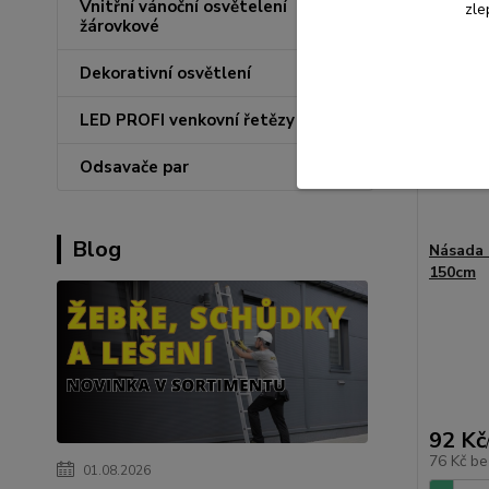
Vnitřní vánoční osvětelení
zle
žárovkové
Dekorativní osvětlení
LED PROFI venkovní řetězy
Odsavače par
Blog
Násada 
150cm
92 Kč
76 Kč
be
01.08.2026