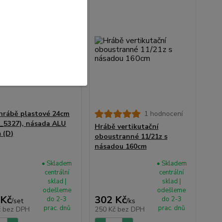
hrábě plastové 24cm
1 hodnocení
4_5327), násada ALU
Hrábě vertikutační
 (D)
oboustranné 11/21z s
násadou 160cm
• Skladem
• Skladem
centrální
centrální
sklad |
sklad |
odešleme
odešleme
 Kč
302 Kč
do 2-3
do 2-3
/
set
/
ks
prac. dnů
prac. dnů
č
bez DPH
250 Kč
bez DPH