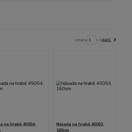
strana
z 4
další
a na hrabě 45054,
Násada na hrabě 45053,
m
160cm