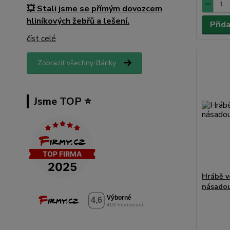
💥 Stali jsme se přímým dovozcem
hliníkových žebřů a lešení.
Přid
číst celé
Zobrazit všechny články
Jsme TOP ⭐️
Hrábě v
násado