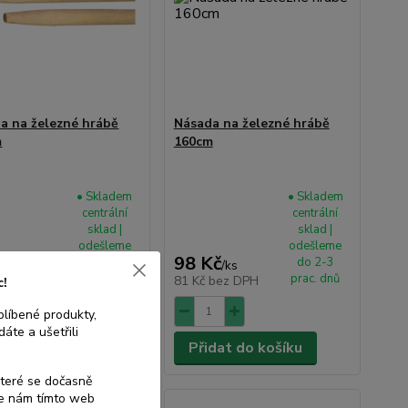
a na železné hrábě
Násada na železné hrábě
m
160cm
• Skladem
• Skladem
centrální
centrální
sklad |
sklad |
odešleme
odešleme
 Kč
98 Kč
do 2-3
do 2-3
/
ks
/
ks
prac. dnů
prac. dnů
bez DPH
81 Kč
bez DPH
c!
blíbené produkty,
áte a ušetřili
dat do košíku
Přidat do košíku
které se dočasně
te nám tímto web