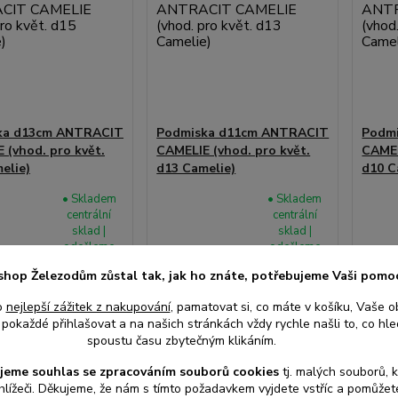
ka d13cm ANTRACIT
Podmiska d11cm ANTRACIT
Podm
 (vhod. pro květ.
CAMELIE (vhod. pro květ.
CAMEL
elie)
d13 Camelie)
d10 C
• Skladem
• Skladem
centrální
centrální
sklad |
sklad |
odešleme
odešleme
27 Kč
26 
do 2-3
do 2-3
/
ks
/
ks
shop Železodům zůstal tak, jak ho znáte, potřebujeme Vaši pomo
prac. dnů
prac. dnů
z DPH
22 Kč
bez DPH
21 Kč
o
nejlepší zážitek z nakupování
, pamatovat si, co máte v košíku, Vaše o
pokaždé přihlašovat a na našich stránkách vždy rychle našli to, co hled
spoustu času zbytečným klikáním.
at do košíku
Přidat do košíku
Při
jeme souhlas s
e
zpracováním souborů cookies
t
j. malých souborů, 
hlížeči. Děkujeme, že nám s tímto požadavkem vyjdete vstříc a pomůže