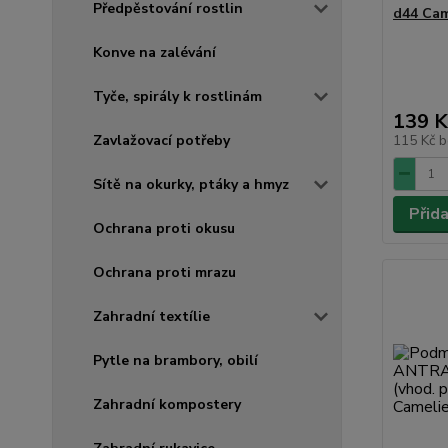
Předpěstování rostlin
d44 Cam
Konve na zalévání
Tyče, spirály k rostlinám
139 K
Zavlažovací potřeby
115 Kč
b
Sítě na okurky, ptáky a hmyz
Přid
Ochrana proti okusu
Ochrana proti mrazu
Zahradní textílie
Pytle na brambory, obilí
Zahradní kompostery