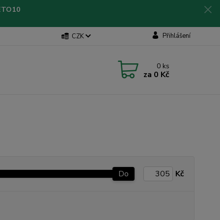
LETO10
Přihlášení
CZK
0
ks
za
0 Kč
Do
Kč