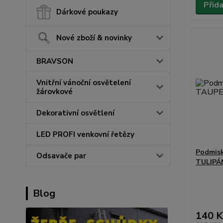
Přid
Dárkové poukazy
Nové zboží & novinky
BRAVSON
Vnitřní vánoční osvětelení
žárovkové
Dekorativní osvětlení
LED PROFI venkovní řetězy
Podmis
Odsavače par
TULIPÁ
Blog
140 K