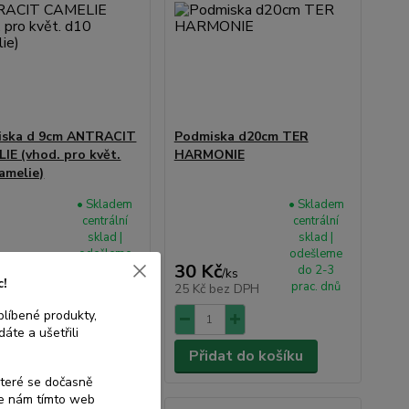
iska d 9cm ANTRACIT
Podmiska d20cm TER
IE (vhod. pro květ.
HARMONIE
amelie)
• Skladem
• Skladem
centrální
centrální
sklad |
sklad |
odešleme
odešleme
Kč
30 Kč
do 2-3
do 2-3
/
ks
/
ks
c!
prac. dnů
prac. dnů
bez DPH
25 Kč
bez DPH
blíbené produkty,
áte a ušetřili
dat do košíku
Přidat do košíku
které se dočasně
te nám tímto web