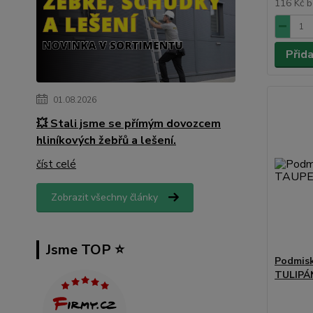
116 Kč
b
Přid
01.08.2026
💥 Stali jsme se přímým dovozcem
hliníkových žebřů a lešení.
číst celé
Zobrazit všechny články
Jsme TOP ⭐️
Podmis
TULIPÁ