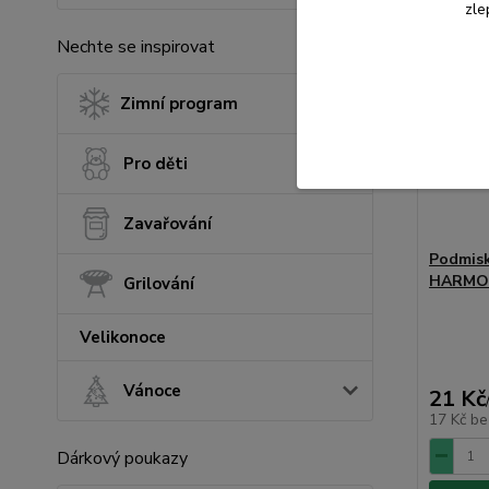
zle
Nechte se inspirovat
Zimní program
Pro děti
Zavařování
Podmis
HARMO
Grilování
Velikonoce
Vánoce
21 Kč
17 Kč
be
Dárkový poukazy