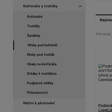
Květináče a truhlíky
Květináče
Nejnov
Truhlíky
Zobrazuji 
Žardinky
Misky pod květináč
Misky pod truhlík
Obaly na květináče
Držáky k truhlíkům
Podpůrné mřížky
Příslušenství
Náčiní k pěstování
Podmis
CAMELIE