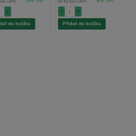
prac. dnů
prac. dnů
bez DPH
60 Kč
bez DPH
dat do košíku
Přidat do košíku