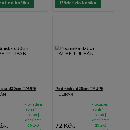
dat do košíku
Přidat do košíku
iska d30cm TAUPE
Podmiska d28cm TAUPE
PÁN
TULIPÁN
• Skladem
• Skladem
centrální
centrální
sklad |
sklad |
odešleme
odešleme
Kč
72 Kč
do 2-3
do 2-3
/
ks
/
ks