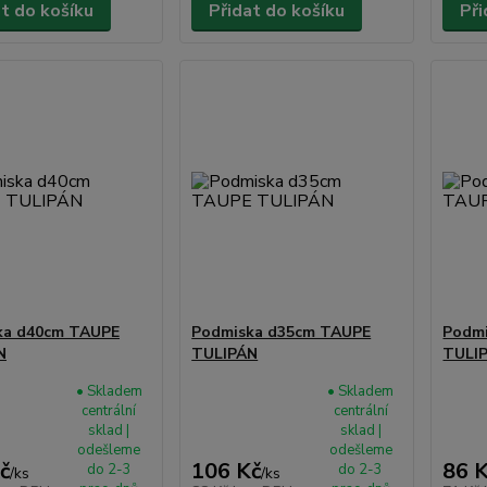
at do košíku
Přidat do košíku
Při
ka d40cm TAUPE
Podmiska d35cm TAUPE
Podm
N
TULIPÁN
TULI
• Skladem
• Skladem
centrální
centrální
sklad |
sklad |
odešleme
odešleme
č
106 Kč
86 
do 2-3
do 2-3
/
ks
/
ks