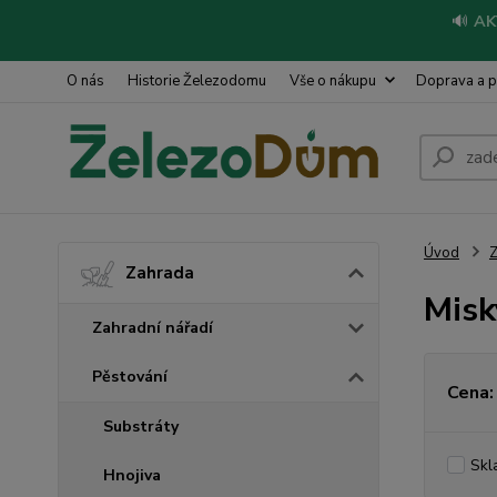
🔊
AK
O nás
Historie Železodomu
Vše o nákupu
Doprava a p
Úvod
Z
Zahrada
Misk
Zahradní nářadí
Pěstování
Cena:
Substráty
Skl
Hnojiva