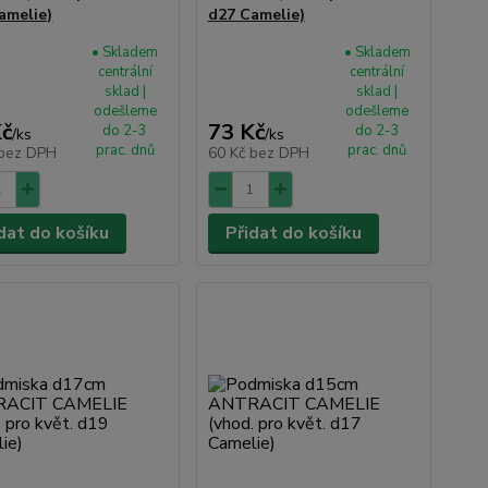
amelie)
d27 Camelie)
• Skladem
• Skladem
centrální
centrální
sklad |
sklad |
odešleme
odešleme
Kč
73 Kč
do 2-3
do 2-3
/
ks
/
ks
prac. dnů
prac. dnů
bez DPH
60 Kč
bez DPH
dat do košíku
Přidat do košíku