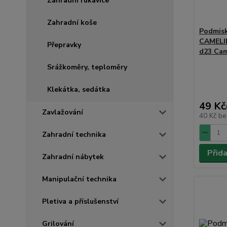
Zahradní rukavice
Zahradní koše
Podmis
CAMELIE
Přepravky
d23 Cam
Srážkoměry, teploměry
Klekátka, sedátka
49 Kč
Zavlažování
40 Kč
be
Zahradní technika
Přid
Zahradní nábytek
Manipulační technika
Pletiva a příslušenství
Grilování