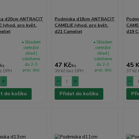
ka d20cm ANTRACIT
Podmiska d18cm ANTRACIT
Podm
 (vhod. pro květ.
CAMELIE (vhod. pro květ.
CAMEL
elie)
d21 Camelie)
d19 C
• Skladem
• Skladem
centrální
centrální
sklad |
sklad |
odešleme
odešleme
47 Kč
45 
do 2-3
do 2-3
/
ks
/
ks
prac. dnů
prac. dnů
z DPH
39 Kč
bez DPH
37 Kč
at do košíku
Přidat do košíku
Při