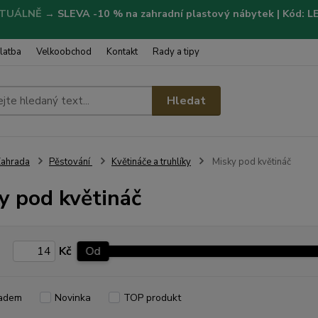
TUÁLNĚ
→
SLEVA -10 % na zahradní plastový nábytek | Kód: 
latba
Velkoobchod
Kontakt
Rady a tipy
Hledat
ahrada
Pěstování
Květináče a truhlíky
Misky pod květináč
y pod květináč
Kč
Od
adem
Novinka
TOP produkt