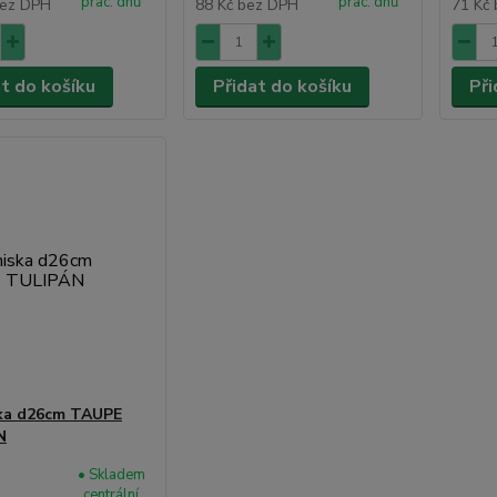
prac. dnů
prac. dnů
ez DPH
88 Kč
bez DPH
71 Kč
at do košíku
Přidat do košíku
Při
ka d26cm TAUPE
N
• Skladem
centrální