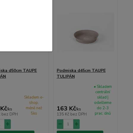
iska d50cm TAUPE
Podmiska d45cm TAUPE
PÁN
TULIPÁN
• Skladem
centrální
Skladem e-
sklad |
shop,
odešleme
 Kč
163 Kč
méně než
do 2-3
/
ks
/
ks
5ks
prac. dnů
č
bez DPH
135 Kč
bez DPH