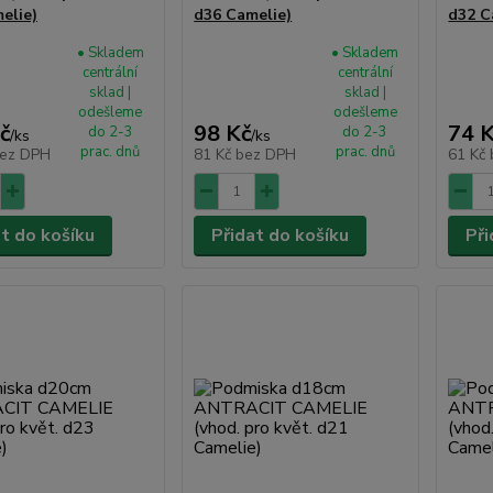
elie)
d36 Camelie)
d32 C
• Skladem
• Skladem
centrální
centrální
sklad |
sklad |
odešleme
odešleme
č
98 Kč
74 
do 2-3
do 2-3
/
ks
/
ks
prac. dnů
prac. dnů
ez DPH
81 Kč
bez DPH
61 Kč
at do košíku
Přidat do košíku
Při