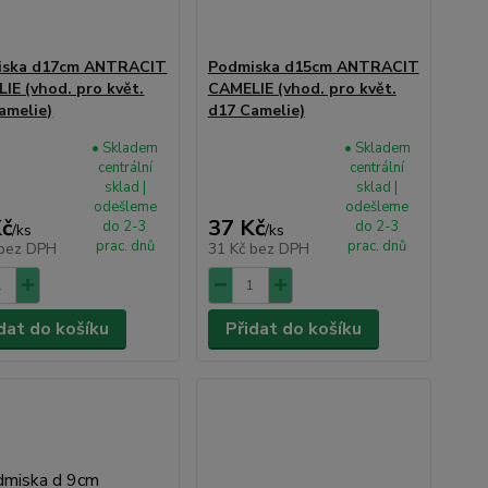
iska d17cm ANTRACIT
Podmiska d15cm ANTRACIT
IE (vhod. pro květ.
CAMELIE (vhod. pro květ.
amelie)
d17 Camelie)
• Skladem
• Skladem
centrální
centrální
sklad |
sklad |
odešleme
odešleme
Kč
37 Kč
do 2-3
do 2-3
/
ks
/
ks
prac. dnů
prac. dnů
bez DPH
31 Kč
bez DPH
dat do košíku
Přidat do košíku