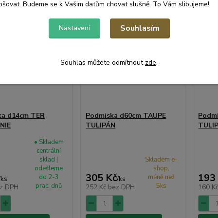
pšovat. Budeme se k Vašim datům chovat slušně. To Vám slibujeme!
Souhlasím
Nastavení
Souhlas můžete odmítnout
zde
.
ka d14cm TER
Podmiska d60cm TAUPE
Podm
NIE
TULIPÁN
TULI
• Skladem
centrální
sklad |
Skladem e-
odešleme
shop,
305 Kč
193
do 2-3
méně než
/
ks
/
ks
prac. dnů
5ks
z DPH
252 Kč
bez DPH
160 K