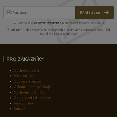
Přihlásit se
Souhlasím se
zpracováním osobních údajů
za účelem rozesílky newsletteru.
Buďte první, kdo se dozví o zajímavostech a novinkách z našeho obchodu. Od
nabídky až po sezónní akce.
PRO ZÁKAZNÍKY
Obchod s tradicí
Vše o nákupu
Doprava a platba
Ochrana osobních údajů
Obchodní podmínky
Odstoupení od smlouvy
Velkoobchod
Kontakt