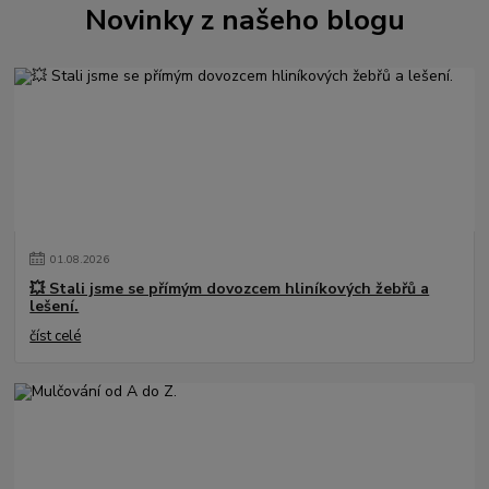
Novinky z našeho blogu
01
.
08
.
2026
💥 Stali jsme se přímým dovozcem hliníkových žebřů a
lešení.
číst celé