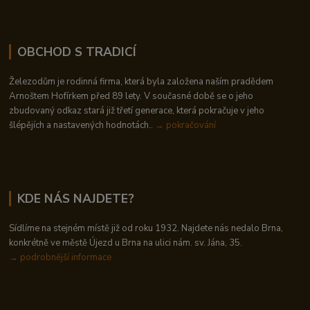
OBCHOD S TRADICÍ
Železodům je rodinná firma, která byla založena naším pradědem
Arnoštem Hofírkem před 89 lety. V současné době se o jeho
zbudovaný odkaz stará již třetí generace, která pokračuje v jeho
šlépějích a nastavených hodnotách..
→ pokračování
KDE NÁS NAJDETE?
Sídlíme na stejném místě již od roku 1932. Najdete nás nedalo Brna,
konkrétně ve městě Újezd u Brna na ulici nám. sv. Jána, 35.
→
podrobnější informace