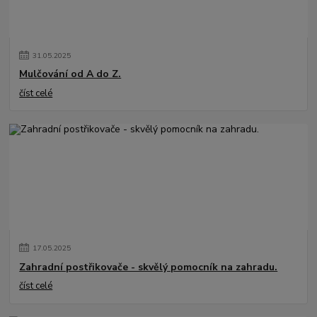
31
.
05
.
2025
Mulčování od A do Z.
číst celé
17
.
05
.
2025
Zahradní postřikovače - skvělý pomocník na zahradu.
číst celé