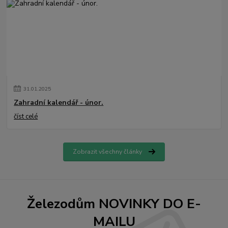
31
.
01
.
2025
Zahradní kalendář - únor.
číst celé
Zobrazit všechny články
Železodům NOVINKY DO E-
MAILU