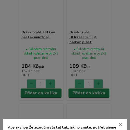
Držák truhl. HN kov
Držák truhl.
nastav.univ.1pár.
HERKULES TER,
balkon,plast
• Skladem centrální
• Skladem centrální
sklad | odešleme do 2-3
sklad | odešleme do 2-3
prac. dnů
prac. dnů
184 Kč
109 Kč
/
pár
/
ks
152 Kč
bez
90 Kč
bez
DPH
DPH
Přidat do košíku
Přidat do košíku
Aby e-shop Železodům zůstal tak, jak ho znáte, potřebujeme