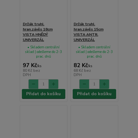
Držák truhl.
Držák truhl.
hran.závěs 18cm
hran.závěs 15cm
VISTA HNĚDÝ
VISTA ANTR.
UNIVERZÁL
UNIVERZÁL
• Skladem centrální
• Skladem centrální
sklad | odešleme do 2-3
sklad | odešleme do 2-3
prac. dnů
prac. dnů
97 Kč
82 Kč
/
ks
/
ks
80 Kč
bez
68 Kč
bez
DPH
DPH
Přidat do košíku
Přidat do košíku