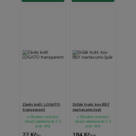
Závěs květ. LOGATO
Držák truhl. kov BÍLÝ
transparent
nastav.univ.1pár
• Skladem centrální
• Skladem centrální
sklad | odešleme do 2-3
sklad | odešleme do 2-3
prac. dnů
prac. dnů
22 Kč
184 Kč
/
ks
/
pár