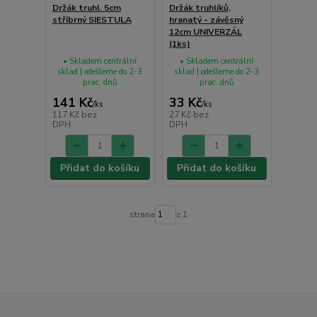
Držák truhl. 5cm
Držák truhlíků,
stříbrný SIESTULA
hranatý - závěsný
12cm UNIVERZÁL
(1ks)
• Skladem centrální
• Skladem centrální
sklad | odešleme do 2-3
sklad | odešleme do 2-3
prac. dnů
prac. dnů
141 Kč
33 Kč
/
ks
/
ks
117 Kč
bez
27 Kč
bez
DPH
DPH
Přidat do košíku
Přidat do košíku
strana
z 1