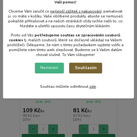
Vaši pomoc!
Chceme Vám zaručit co
nejlepší zážitek z nakupování
, pamatovat
si, co máte v košíku, Vaše oblíbené produkty, abyste se nemuseli
pokaždé přihlašovat a na našich stránkách vždy rychle našli to, co
hledáte a ušetřili spoustu času zbytečným klikáním.
Proto od Vás
potřebujeme souhlas s
e
zpracováním souborů
cookies
t
j. malých souborů, které se dočasně ukládají na Vašem
prohlížeči. Děkujeme, že nám s tímto požadavkem vyjdete vstříc a
pomůžete nám tímto web zlepšovat. Budeme se k Vašim datům
chovat slušně. To Vám slibujeme!
Souhlasím
Nastavení
Držák truhl.
Držák truhl. balkón,
HERKULES
TER, plast
hnědý,balkon,plast
(1ks)
Souhlas můžete odmítnout
zde
.
• Skladem centrální
• Skladem centrální
sklad | odešleme do 2-3
sklad | odešleme do 2-3
prac. dnů
prac. dnů
109 Kč
81 Kč
/
ks
/
ks
90 Kč
bez
67 Kč
bez
DPH
DPH