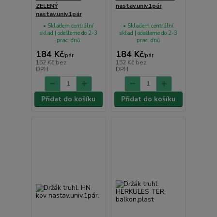
ZELENÝ
nastav.univ.1pár
nastav.univ.1pár
• Skladem centrální
• Skladem centrální
sklad | odešleme do 2-3
sklad | odešleme do 2-3
prac. dnů
prac. dnů
184 Kč
184 Kč
/
pár
/
pár
152 Kč
bez
152 Kč
bez
DPH
DPH
Přidat do košíku
Přidat do košíku