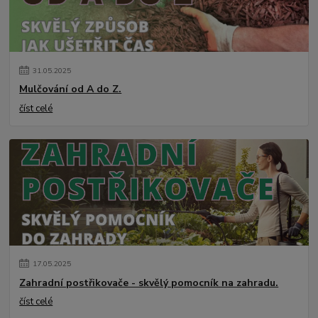
31
.
05
.
2025
Mulčování od A do Z.
číst celé
17
.
05
.
2025
Zahradní postřikovače - skvělý pomocník na zahradu.
číst celé