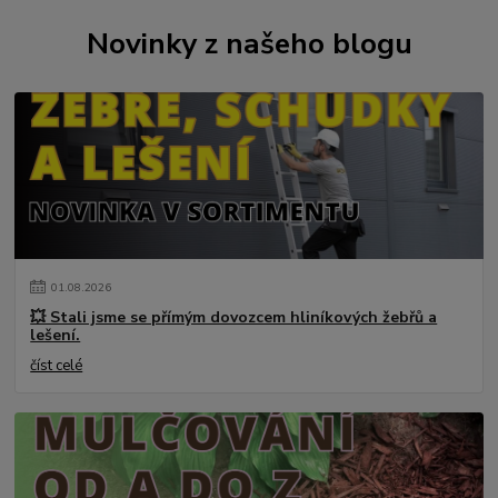
Novinky z našeho blogu
01
.
08
.
2026
💥 Stali jsme se přímým dovozcem hliníkových žebřů a
lešení.
číst celé