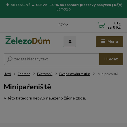
🔊
AKTUÁLNĚ
→
SLEVA -10 % na zahradní plastový nábytek | Kód:
LETO10
0
ks
CZK
za
0 Kč
Menu
Hledat
Úvod
Zahrada
Pěstování
Předpěstování rostlin
Minipařeniště
Minipařeniště
V této kategorii nebylo nalezeno žádné zboží.