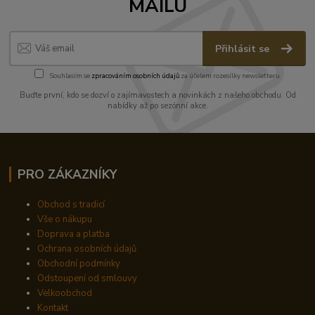
MAILU
Přihlásit se
Souhlasím se
zpracováním osobních údajů
za účelem rozesílky newsletteru.
Buďte první, kdo se dozví o zajímavostech a novinkách z našeho obchodu. Od
nabídky až po sezónní akce.
PRO ZÁKAZNÍKY
Obchod s tradicí
Vše o nákupu
Doprava a platba
Ochrana osobních údajů
Obchodní podmínky
Odstoupení od smlouvy
Velkoobchod
Kontakt