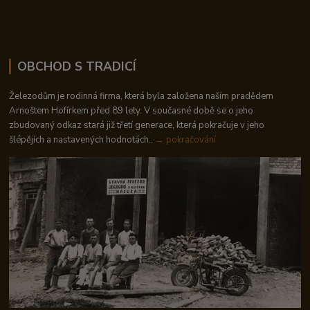
OBCHOD S TRADICÍ
Železodům je rodinná firma, která byla založena naším pradědem
Arnoštem Hofírkem před 89 lety. V současné době se o jeho
zbudovaný odkaz stará již třetí generace, která pokračuje v jeho
šlépějích a nastavených hodnotách..
→ pokračování