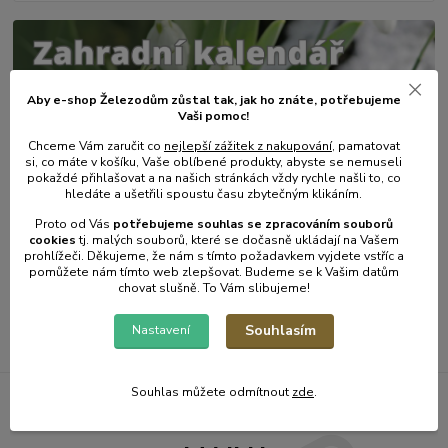
Aby e-shop Železodům zůstal tak, jak ho znáte, potřebujeme
Vaši pomoc!
Chceme Vám zaručit co
nejlepší zážitek z nakupování
, pamatovat
si, co máte v košíku, Vaše oblíbené produkty, abyste se nemuseli
pokaždé přihlašovat a na našich stránkách vždy rychle našli to, co
hledáte a ušetřili spoustu času zbytečným klikáním.
31
.
01
.
2025
Zahradní kalendář - únor.
Proto od Vás
potřebujeme souhlas s
e
zpracováním souborů
cookies
t
j. malých souborů, které se dočasně ukládají na Vašem
číst celé
prohlížeči. Děkujeme, že nám s tímto požadavkem vyjdete vstříc a
pomůžete nám tímto web zlepšovat. Budeme se k Vašim datům
chovat slušně. To Vám slibujeme!
Zobrazit všechny články
Souhlasím
Nastavení
Souhlas můžete odmítnout
zde
.
Železodům NOVINKY DO E-