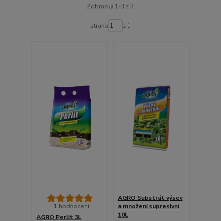
Zobrazuji 1-3 z 3
strana
z 1
AGRO Substrát výsev
1 hodnocení
a množení supresivní
10L
AGRO Perlit 3L