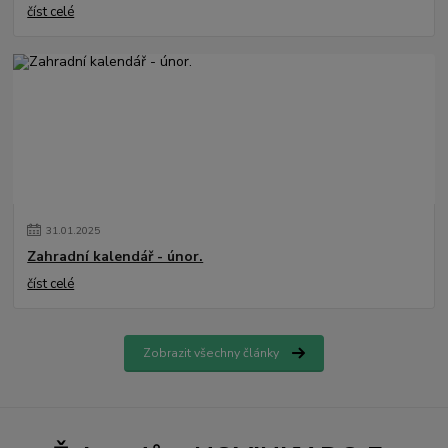
číst celé
31
.
01
.
2025
Zahradní kalendář - únor.
číst celé
Zobrazit všechny články