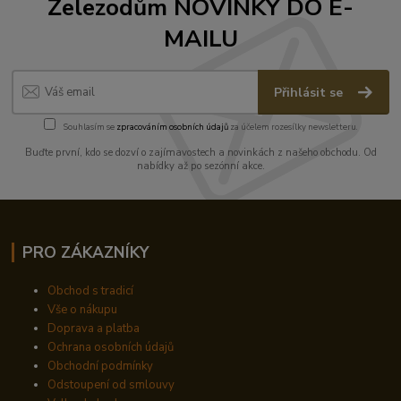
Železodům NOVINKY DO E-
MAILU
Přihlásit se
Souhlasím se
zpracováním osobních údajů
za účelem rozesílky newsletteru.
Buďte první, kdo se dozví o zajímavostech a novinkách z našeho obchodu. Od
nabídky až po sezónní akce.
PRO ZÁKAZNÍKY
Obchod s tradicí
Vše o nákupu
Doprava a platba
Ochrana osobních údajů
Obchodní podmínky
Odstoupení od smlouvy