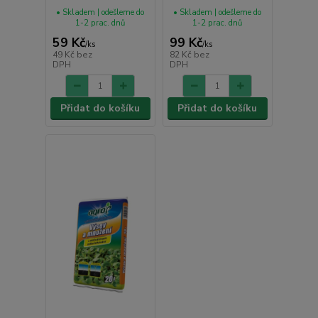
• Skladem | odešleme do
• Skladem | odešleme do
1-2 prac. dnů
1-2 prac. dnů
59 Kč
99 Kč
/
ks
/
ks
49 Kč
bez
82 Kč
bez
DPH
DPH
Přidat do košíku
Přidat do košíku