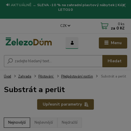
🔊
AKTUÁLNĚ
→
SLEVA -10 % na zahradní plastový nábytek | Kód:
LETO10
0
ks
CZK
za
0 Kč
Menu
Hledat
Úvod
Zahrada
Pěstování
Předpěstování rostlin
Substrát a perlit
Substrát a perlit
Upřesnit parametry
Nejnovější
Nejlevnější
Nejdražší