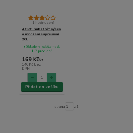
1 hodnocení
AGRO Substrát výsev
a množení supresivní
20L
• Skladem | odešleme do
1-2 prac. dnů
169 Kč
/
ks
140 Kč
bez
DPH
Přidat do košíku
strana
z 1