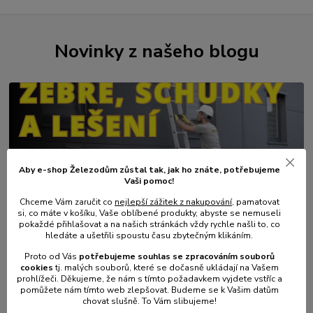
Novinky z našeho blogu
Aby e-shop Železodům zůstal tak, jak ho znáte, potřebujeme
Vaši pomoc!
Chceme Vám zaručit co
nejlepší zážitek z nakupování
, pamatovat
01
.
08
.
2026
si, co máte v košíku, Vaše oblíbené produkty, abyste se nemuseli
💥 Stali jsme se přímým dovozcem hliníkových žebřů a
pokaždé přihlašovat a na našich stránkách vždy rychle našli to, co
lešení.
hledáte a ušetřili spoustu času zbytečným klikáním.
číst celé
Proto od Vás
potřebujeme souhlas s
e
zpracováním souborů
cookies
t
j. malých souborů, které se dočasně ukládají na Vašem
prohlížeči. Děkujeme, že nám s tímto požadavkem vyjdete vstříc a
pomůžete nám tímto web zlepšovat. Budeme se k Vašim datům
chovat slušně. To Vám slibujeme!