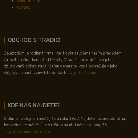
Velkoobchod
Kontakt
OBCHOD S TRADICÍ
Železodům je rodinná firma, která byla založena naším pradědem
Arnoštem Hofírkem před 89 lety. V současné době se o jeho
zbudovaný odkaz stará již třetí generace, která pokračuje v jeho
šlépějích a nastavených hodnotách..
→ pokračování
KDE NÁS NAJDETE?
Sídlíme na stejném místě již od roku 1932. Najdete nás nedalo Brna,
konkrétně ve městě Újezd u Brna na ulici nám. sv. Jána, 35.
→
podrobnější informace