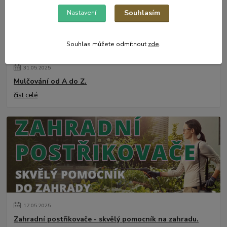
Souhlasím
Nastavení
Souhlas můžete odmítnout
zde
.
31
.
05
.
2025
Mulčování od A do Z.
číst celé
17
.
05
.
2025
Zahradní postřikovače - skvělý pomocník na zahradu.