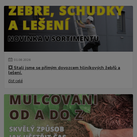
01
.
08
.
2026
💥 Stali jsme se přímým dovozcem hliníkových žebřů a
lešení.
číst celé