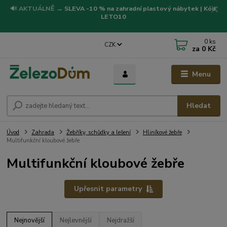
🔊
AKTUÁLNĚ
→
SLEVA -10 % na zahradní plastový nábytek | Kód:
LETO10
0
ks
CZK
za
0 Kč
Menu
Hledat
Úvod
Zahrada
Žebříky, schůdky a lešení
Hliníkové žebře
Multifunkční kloubové žebře
Multifunkční kloubové žebře
Upřesnit parametry
Nejnovější
Nejlevnější
Nejdražší