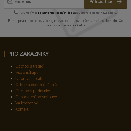
Přihlásit se
Souhlasím se
zpracováním osobních údajů
za účelem rozesílky newsletteru.
Buďte první, kdo se dozví o zajímavostech a novinkách z našeho obchodu. Od
nabídky až po sezónní akce.
PRO ZÁKAZNÍKY
Obchod s tradicí
Vše o nákupu
Doprava a platba
Ochrana osobních údajů
Obchodní podmínky
Odstoupení od smlouvy
Velkoobchod
Kontakt