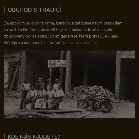
OBCHOD S TRADICÍ
Železodům je rodinná firma, která byla založena naším pradědem
Arnoštem Hofírkem před 89 lety. V současné době se o jeho
zbudovaný odkaz stará již třetí generace, která pokračuje v jeho
šlépějích a nastavených hodnotách..
→ pokračování
KDE NÁS NAJDETE?