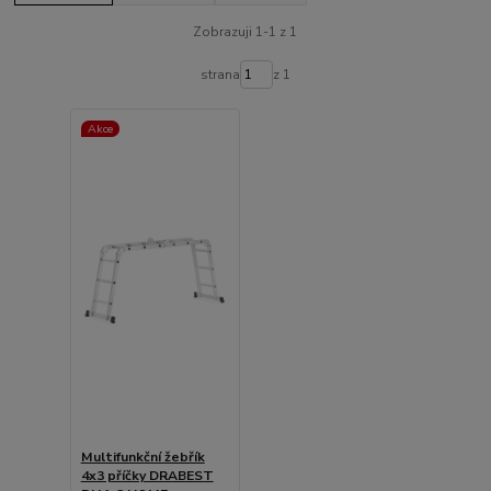
Zobrazuji 1-1 z 1
strana
z 1
Akce
Multifunkční žebřík
4x3 příčky DRABEST