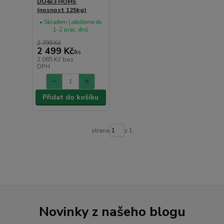
DU4x3 HOME
(nosnost 125kg)
• Skladem | odešleme do
1-2 prac. dnů
2 799 Kč
2 499 Kč
/
ks
2 065 Kč
bez
DPH
Přidat do košíku
strana
z 1
Novinky z našeho blogu