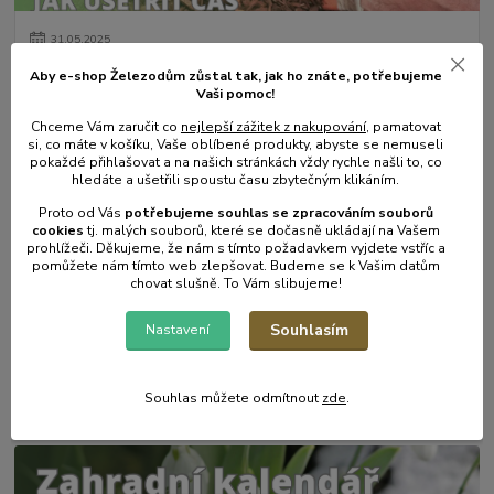
31
.
05
.
2025
Mulčování od A do Z.
Aby e-shop Železodům zůstal tak, jak ho znáte, potřebujeme
Vaši pomoc!
číst celé
Chceme Vám zaručit co
nejlepší zážitek z nakupování
, pamatovat
si, co máte v košíku, Vaše oblíbené produkty, abyste se nemuseli
pokaždé přihlašovat a na našich stránkách vždy rychle našli to, co
hledáte a ušetřili spoustu času zbytečným klikáním.
Proto od Vás
potřebujeme souhlas s
e
zpracováním souborů
cookies
t
j. malých souborů, které se dočasně ukládají na Vašem
prohlížeči. Děkujeme, že nám s tímto požadavkem vyjdete vstříc a
pomůžete nám tímto web zlepšovat. Budeme se k Vašim datům
chovat slušně. To Vám slibujeme!
Souhlasím
Nastavení
17
.
05
.
2025
Zahradní postřikovače - skvělý pomocník na zahradu.
číst celé
Souhlas můžete odmítnout
zde
.