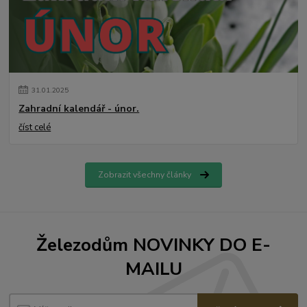
31
.
01
.
2025
Zahradní kalendář - únor.
číst celé
Zobrazit všechny články
Železodům NOVINKY DO E-
MAILU