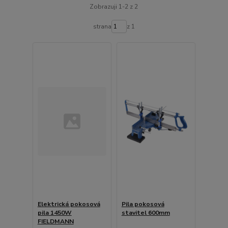
Zobrazuji 1-2 z 2
strana
z 1
Elektrická pokosová
Pila pokosová
pila 1450W
stavitel 600mm
FIELDMANN