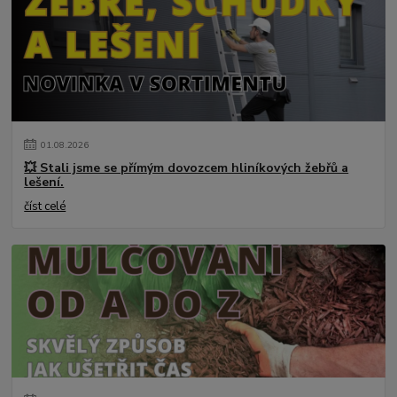
01
.
08
.
2026
💥 Stali jsme se přímým dovozcem hliníkových žebřů a
lešení.
číst celé