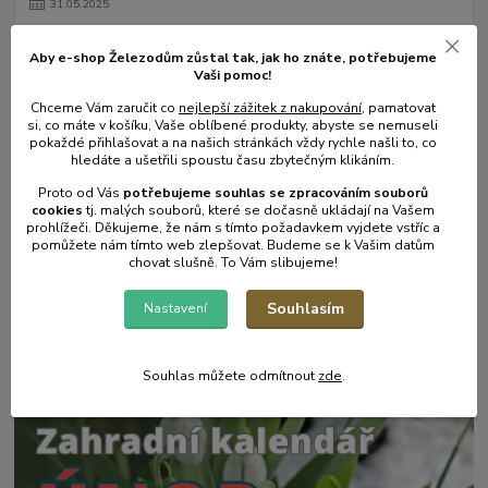
31
.
05
.
2025
Mulčování od A do Z.
Aby e-shop Železodům zůstal tak, jak ho znáte, potřebujeme
číst celé
Vaši pomoc!
Chceme Vám zaručit co
nejlepší zážitek z nakupování
, pamatovat
si, co máte v košíku, Vaše oblíbené produkty, abyste se nemuseli
pokaždé přihlašovat a na našich stránkách vždy rychle našli to, co
hledáte a ušetřili spoustu času zbytečným klikáním.
Proto od Vás
potřebujeme souhlas s
e
zpracováním souborů
cookies
t
j. malých souborů, které se dočasně ukládají na Vašem
prohlížeči. Děkujeme, že nám s tímto požadavkem vyjdete vstříc a
pomůžete nám tímto web zlepšovat. Budeme se k Vašim datům
chovat slušně. To Vám slibujeme!
17
.
05
.
2025
Souhlasím
Nastavení
Zahradní postřikovače - skvělý pomocník na zahradu.
číst celé
Souhlas můžete odmítnout
zde
.