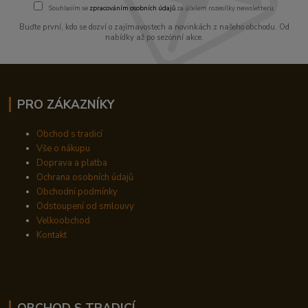
Souhlasím se
zpracováním osobních údajů
za účelem rozesílky newsletteru.
Buďte první, kdo se dozví o zajímavostech a novinkách z našeho obchodu. Od
nabídky až po sezónní akce.
PRO ZÁKAZNÍKY
Obchod s tradicí
Vše o nákupu
Doprava a platba
Ochrana osobních údajů
Obchodní podmínky
Odstoupení od smlouvy
Velkoobchod
Kontakt
OBCHOD S TRADICÍ