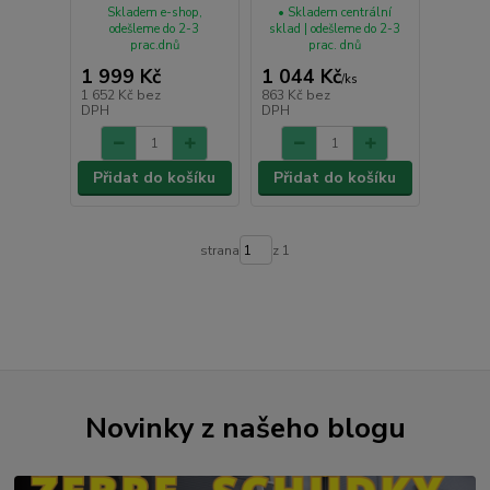
Skladem e-shop,
• Skladem centrální
odešleme do 2-3
sklad | odešleme do 2-3
prac.dnů
prac. dnů
1 999 Kč
1 044 Kč
/
ks
1 652 Kč
bez
863 Kč
bez
DPH
DPH
Přidat do košíku
Přidat do košíku
strana
z 1
Novinky z našeho blogu