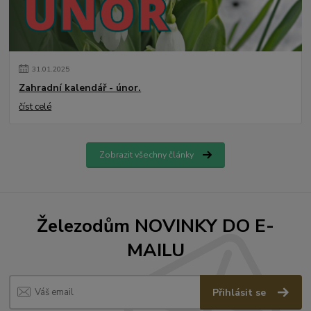
31
.
01
.
2025
Zahradní kalendář - únor.
číst celé
Zobrazit všechny články
Železodům NOVINKY DO E-
MAILU
Přihlásit se