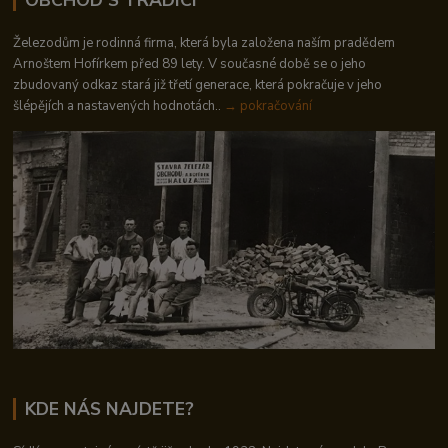
Železodům je rodinná firma, která byla založena naším pradědem
Arnoštem Hofírkem před 89 lety. V současné době se o jeho
zbudovaný odkaz stará již třetí generace, která pokračuje v jeho
šlépějích a nastavených hodnotách..
→ pokračování
KDE NÁS NAJDETE?