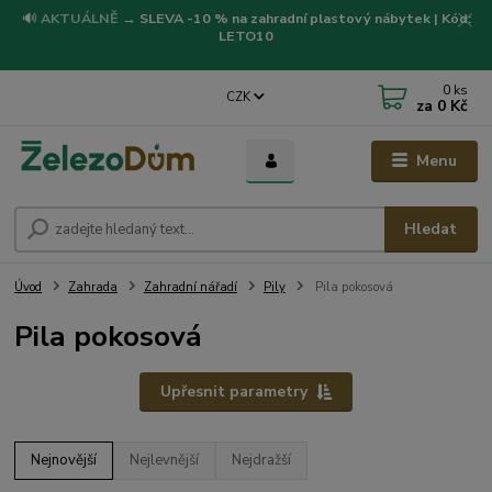
🔊
AKTUÁLNĚ
→
SLEVA -10 % na zahradní plastový nábytek | Kód:
LETO10
0
ks
CZK
za
0 Kč
Menu
Hledat
Úvod
Zahrada
Zahradní nářadí
Pily
Pila pokosová
Pila pokosová
Upřesnit parametry
Nejnovější
Nejlevnější
Nejdražší