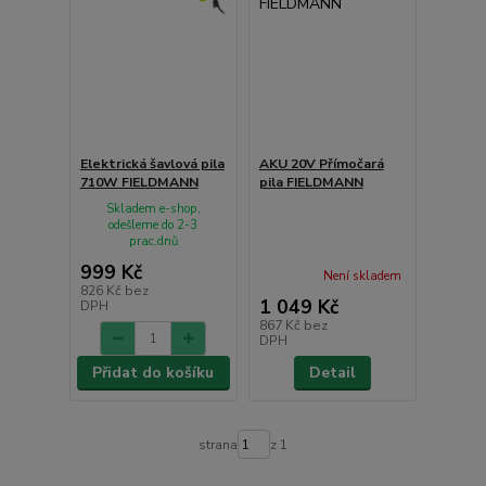
Elektrická šavlová pila
AKU 20V Přímočará
710W FIELDMANN
pila FIELDMANN
Skladem e-shop,
odešleme do 2-3
prac.dnů
999 Kč
Není skladem
826 Kč
bez
1 049 Kč
DPH
867 Kč
bez
DPH
Přidat do košíku
Detail
strana
z 1