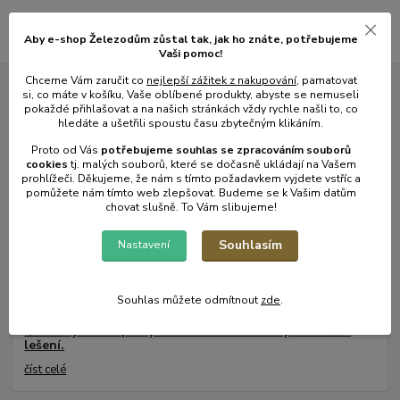
Aby e-shop Železodům zůstal tak, jak ho znáte, potřebujeme
Vaši pomoc!
Chceme Vám zaručit co
nejlepší zážitek z nakupování
, pamatovat
si, co máte v košíku, Vaše oblíbené produkty, abyste se nemuseli
Novinky z našeho blogu
pokaždé přihlašovat a na našich stránkách vždy rychle našli to, co
hledáte a ušetřili spoustu času zbytečným klikáním.
Proto od Vás
potřebujeme souhlas s
e
zpracováním souborů
cookies
t
j. malých souborů, které se dočasně ukládají na Vašem
prohlížeči. Děkujeme, že nám s tímto požadavkem vyjdete vstříc a
pomůžete nám tímto web zlepšovat. Budeme se k Vašim datům
chovat slušně. To Vám slibujeme!
Souhlasím
Nastavení
Souhlas můžete odmítnout
zde
.
01
.
08
.
2026
💥 Stali jsme se přímým dovozcem hliníkových žebřů a
lešení.
číst celé