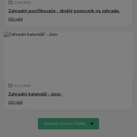
17
.
05
.
2025
Zahradní postřikovače - skvělý pomocník na zahradu.
číst celé
31
.
01
.
2025
Zahradní kalendář - únor.
číst celé
Zobrazit všechny články