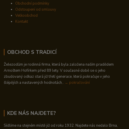
Obchodní podmínky
Odstoupení od smlouvy
Velkoobchod
Kontakt
OBCHOD S TRADICÍ
Železodům je rodinná firma, která byla založena naším pradědem
Arnoštem Hofírkem před 89 lety. V současné době se o jeho
zbudovaný odkaz stará již třetí generace, která pokračuje v jeho
šlépějích a nastavených hodnotách..
→ pokračování
KDE NÁS NAJDETE?
Sídlíme na stejném místě již od roku 1932. Najdete nás nedalo Brna,