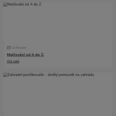
31
.
05
.
2025
Mulčování od A do Z.
číst celé