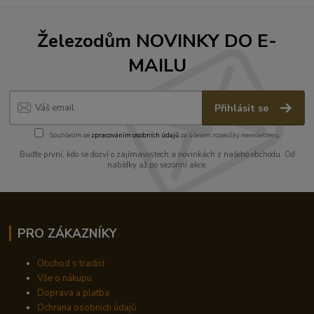
Železodům NOVINKY DO E-
MAILU
Přihlásit se
Souhlasím se
zpracováním osobních údajů
za účelem rozesílky newsletteru.
Buďte první, kdo se dozví o zajímavostech a novinkách z našeho obchodu. Od
nabídky až po sezónní akce.
PRO ZÁKAZNÍKY
Obchod s tradicí
Vše o nákupu
Doprava a platba
Ochrana osobních údajů