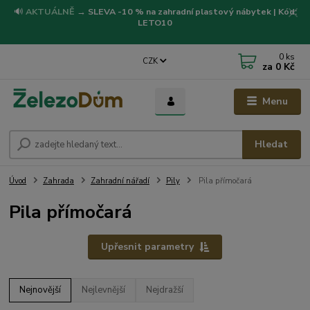
🔊
AKTUÁLNĚ
→
SLEVA -10 % na zahradní plastový nábytek | Kód:
LETO10
0
ks
CZK
za
0 Kč
Menu
Hledat
Úvod
Zahrada
Zahradní nářadí
Pily
Pila přímočará
Pila přímočará
Upřesnit parametry
Nejnovější
Nejlevnější
Nejdražší