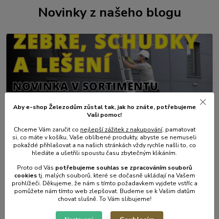
Novinky z našeho blogu
Aby e-shop Železodům zůstal tak, jak ho znáte, potřebujeme
Vaši pomoc!
01
.
08
.
2026
Chceme Vám zaručit co
nejlepší zážitek z nakupování
, pamatovat
💥 Stali jsme se přímým dovozcem hliníkových žebřů a
si, co máte v košíku, Vaše oblíbené produkty, abyste se nemuseli
lešení.
pokaždé přihlašovat a na našich stránkách vždy rychle našli to, co
hledáte a ušetřili spoustu času zbytečným klikáním.
číst celé
Proto od Vás
potřebujeme souhlas s
e
zpracováním souborů
cookies
t
j. malých souborů, které se dočasně ukládají na Vašem
prohlížeči. Děkujeme, že nám s tímto požadavkem vyjdete vstříc a
pomůžete nám tímto web zlepšovat. Budeme se k Vašim datům
chovat slušně. To Vám slibujeme!