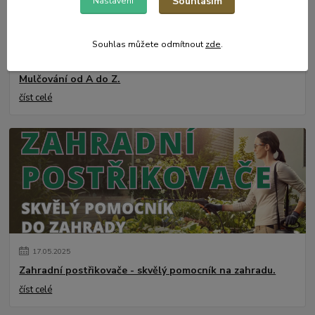
Souhlasím
Nastavení
Souhlas můžete odmítnout
zde
.
31
.
05
.
2025
Mulčování od A do Z.
číst celé
17
.
05
.
2025
Zahradní postřikovače - skvělý pomocník na zahradu.
číst celé