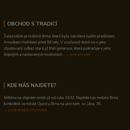
OBCHOD S TRADICÍ
Železodům je rodinná firma, která byla založena naším pradědem
Arnoštem Hofírkem před 89 lety. V současné době se o jeho
zbudovaný odkaz stará již třetí generace, která pokračuje v jeho
šlépějích a nastavených hodnotách..
→ pokračování
KDE NÁS NAJDETE?
Sídlíme na stejném místě již od roku 1932. Najdete nás nedalo Brna,
konkrétně ve městě Újezd u Brna na ulici nám. sv. Jána, 35.
→
podrobnější informace