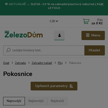
🔊
AKTUÁLNĚ
→
SLEVA -10 % na zahradní plastový nábytek | Kód:
LETO10
0
ks
CZK
za
0 Kč
Menu
Hledat
Úvod
Zahrada
Zahradní nářadí
Pily
Pokosnice
Pokosnice
Upřesnit parametry
Nejnovější
Nejlevnější
Nejdražší