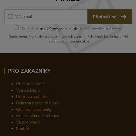
Přihlásit se
Souhlasím se
zpracováním osobních údajů
za účelem rozesílky newsletteru.
Buďte první, kdo se dozví o zajímavostech a novinkách z našeho obchodu. Od
nabídky až po sezónní akce.
PRO ZÁKAZNÍKY
Obchod s tradicí
Vše o nákupu
Doprava a platba
Ochrana osobních údajů
Obchodní podmínky
Odstoupení od smlouvy
Velkoobchod
Kontakt