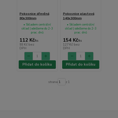
Pokosnice dřevěná
Pokosnice plastová
80x300mm
140x300mm
• Skladem centrální
• Skladem centrální
sklad | odešleme do 2-3
sklad | odešleme do 2-3
prac. dnů
prac. dnů
112 Kč
154 Kč
/
ks
/
ks
93 Kč
bez
127 Kč
bez
DPH
DPH
Přidat do košíku
Přidat do košíku
strana
z 1