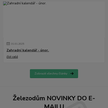
31
.
01
.
2025
Zahradní kalendář - únor.
číst celé
Zobrazit všechny články
Železodům NOVINKY DO E-
MAILU