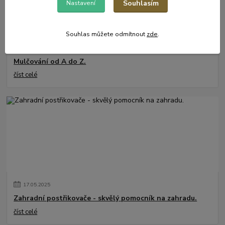
Souhlasím
Nastavení
Souhlas můžete odmítnout
zde
.
31
.
05
.
2025
Mulčování od A do Z.
číst celé
17
.
05
.
2025
Zahradní postřikovače - skvělý pomocník na zahradu.
číst celé