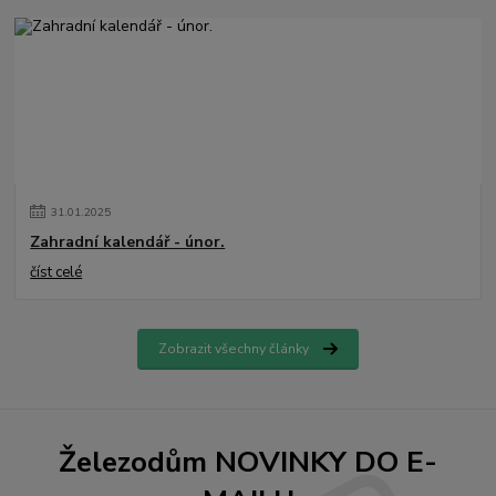
31
.
01
.
2025
Zahradní kalendář - únor.
číst celé
Zobrazit všechny články
Železodům NOVINKY DO E-