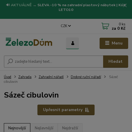
🔊
AKTUÁLNĚ
→
SLEVA -10 % na zahradní plastový nábytek | Kód:
LETO10
0
ks
CZK
za
0 Kč
Menu
Hledat
Úvod
Zahrada
Zahradní nářadí
Drobné ruční nářadí
Sázeč
cibulovin
Sázeč cibulovin
Upřesnit parametry
Nejnovější
Nejlevnější
Nejdražší