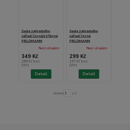
Sada zahradního
Sada zahradního
nářadí černá/stříbrná
nářadí černá
FIELDMANN
FIELDMANN
Není skladem
Není skladem
349 Kč
299 Kč
288 Kč
bez
247 Kč
bez
DPH
DPH
Detail
Detail
strana
z 1