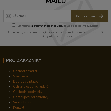
MAILU
Přihlásit se
Souhlasím se
zpracováním osobních údajů
za účelem rozesílky newsletteru.
Buďte první, kdo se dozví o zajímavostech a novinkách z našeho obchodu. Od
nabídky až po sezónní akce.
PRO ZÁKAZNÍKY
Obchod s tradicí
Vše o nákupu
Doprava a platba
Ochrana osobních údajů
Obchodní podmínky
Odstoupení od smlouvy
Velkoobchod
Kontakt