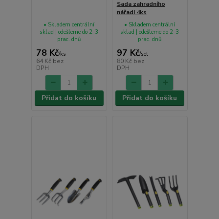
Sada zahradního
nářadí 4ks
• Skladem centrální
• Skladem centrální
sklad | odešleme do 2-3
sklad | odešleme do 2-3
prac. dnů
prac. dnů
78 Kč
97 Kč
/
ks
/
set
64 Kč
bez
80 Kč
bez
DPH
DPH
Přidat do košíku
Přidat do košíku