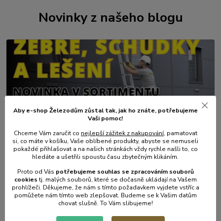
Novinky z našeho blogu
Aby e-shop Železodům zůstal tak, jak ho znáte, potřebujeme
Vaši pomoc!
01
.
08
.
2026
Chceme Vám zaručit co
nejlepší zážitek z nakupování
, pamatovat
💥 Stali jsme se přímým dovozcem hliníkových žebřů a
si, co máte v košíku, Vaše oblíbené produkty, abyste se nemuseli
lešení.
pokaždé přihlašovat a na našich stránkách vždy rychle našli to, co
hledáte a ušetřili spoustu času zbytečným klikáním.
číst celé
Proto od Vás
potřebujeme souhlas s
e
zpracováním souborů
cookies
t
j. malých souborů, které se dočasně ukládají na Vašem
prohlížeči. Děkujeme, že nám s tímto požadavkem vyjdete vstříc a
pomůžete nám tímto web zlepšovat. Budeme se k Vašim datům
chovat slušně. To Vám slibujeme!