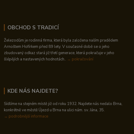
OBCHOD S TRADICÍ
Železodům je rodinná firma, která byla založena naším pradědem
Arnoštem Hofírkem před 89 lety. V současné době se o jeho
zbudovaný odkaz stará již třetí generace, která pokračuje v jeho
šlépějích a nastavených hodnotách..
→ pokračování
KDE NÁS NAJDETE?
Sídlíme na stejném místě již od roku 1932. Najdete nás nedalo Brna,
konkrétně ve městě Újezd u Brna na ulici nám. sv. Jána, 35.
→
podrobnější informace