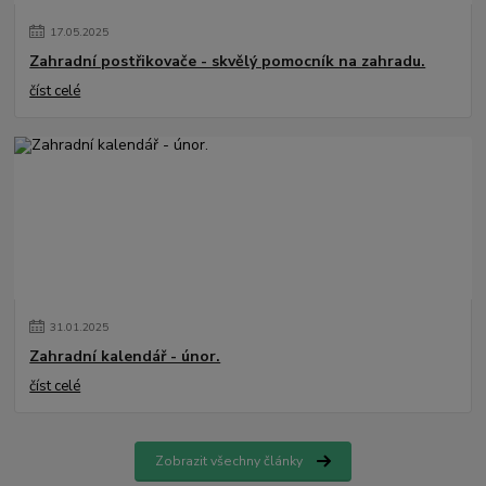
17
.
05
.
2025
Zahradní postřikovače - skvělý pomocník na zahradu.
číst celé
31
.
01
.
2025
Zahradní kalendář - únor.
číst celé
Zobrazit všechny články