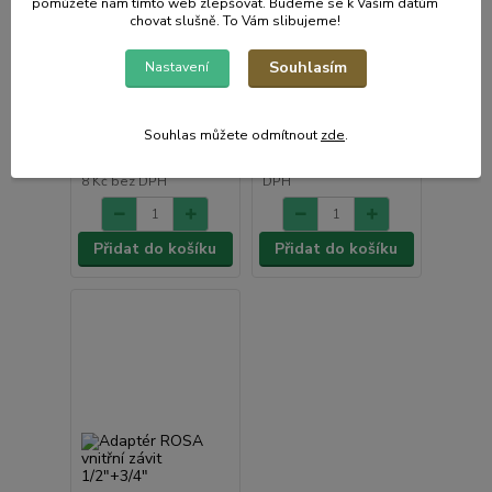
pomůžete nám tímto web zlepšovat. Budeme se k Vašim datům
chovat slušně. To Vám slibujeme!
Adaptér ROSA vnitřní
Adaptér ROSA vnitřní
závit 3/4"
závit 3/4"+1"
Souhlasím
Nastavení
• Skladem centrální
• Skladem centrální
sklad | odešleme do 2-3
sklad | odešleme do 2-3
prac. dnů
prac. dnů
Souhlas můžete odmítnout
zde
.
16 Kč
/
ks
10 Kč
/
ks
13 Kč
bez
8 Kč
bez DPH
DPH
Přidat do košíku
Přidat do košíku