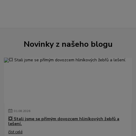
Novinky z našeho blogu
01
.
08
.
2026
💥 Stali jsme se přímým dovozcem hliníkových žebřů a
lešení.
číst celé