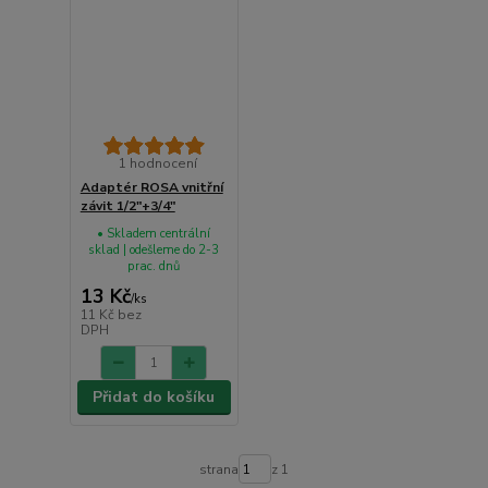
1 hodnocení
Adaptér ROSA vnitřní
závit 1/2"+3/4"
• Skladem centrální
sklad | odešleme do 2-3
prac. dnů
13 Kč
/
ks
11 Kč
bez
DPH
Přidat do košíku
strana
z 1