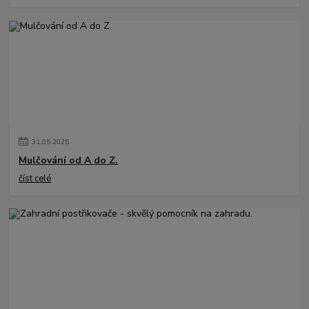
31
.
05
.
2025
Mulčování od A do Z.
číst celé