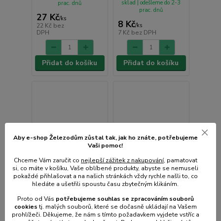
sklad | odešleme do 2-3
prac. dnů
prac. dnů
27 Kč
/
ks
8 Kč
22 Kč
bez
/
ks
DPH
7 Kč
bez DPH
Přidat do košíku
Přidat do košíku
Aby e-shop Železodům zůstal tak, jak ho znáte, potřebujeme
Vaši pomoc!
Chceme Vám zaručit co
nejlepší zážitek z nakupování
, pamatovat
si, co máte v košíku, Vaše oblíbené produkty, abyste se nemuseli
pokaždé přihlašovat a na našich stránkách vždy rychle našli to, co
hledáte a ušetřili spoustu času zbytečným klikáním.
Proto od Vás
potřebujeme souhlas s
e
zpracováním souborů
cookies
t
j. malých souborů, které se dočasně ukládají na Vašem
prohlížeči. Děkujeme, že nám s tímto požadavkem vyjdete vstříc a