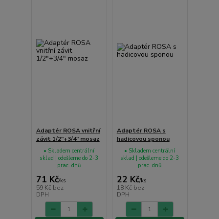
Adaptér ROSA vnitřní
Adaptér ROSA s
závit 1/2"+3/4" mosaz
hadicovou sponou
• Skladem centrální
• Skladem centrální
sklad | odešleme do 2-3
sklad | odešleme do 2-3
prac. dnů
prac. dnů
71 Kč
22 Kč
/
ks
/
ks
59 Kč
bez
18 Kč
bez
DPH
DPH