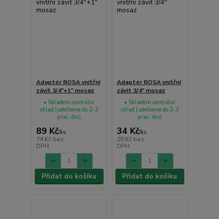
Adaptér ROSA vnitřní
Adaptér ROSA vnitřní
závit 3/4"+1" mosaz
závit 3/4" mosaz
• Skladem centrální
• Skladem centrální
sklad | odešleme do 2-3
sklad | odešleme do 2-3
prac. dnů
prac. dnů
89 Kč
34 Kč
/
ks
/
ks
74 Kč
bez
28 Kč
bez
DPH
DPH
Přidat do košíku
Přidat do košíku