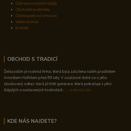
Ochrana osobních údajů
Obchodní podmínky
Odstoupení od smlouvy
Velkoobchod
Kontakt
OBCHOD S TRADICÍ
Železodům je rodinná firma, která byla založena naším pradědem
Arnoštem Hofírkem před 89 lety. V současné době se o jeho
zbudovaný odkaz stará již třetí generace, která pokračuje v jeho
šlépějích a nastavených hodnotách..
→ pokračování
KDE NÁS NAJDETE?