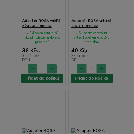
Adaptér ROSA vnější
Adaptér ROSA vnitřní
závit 3/4" mosaz
závit 1" mosaz
• Skladem centrální
• Skladem centrální
sklad | odešleme do 2-3
sklad | odešleme do 2-3
prac. dnů
prac. dnů
36 Kč
40 Kč
/
ks
/
ks
30 Kč
bez
33 Kč
bez
DPH
DPH
Přidat do košíku
Přidat do košíku