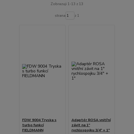
Zobrazuji 1-13 z 13
strana
z 1
FDW 9004 Tryska s
Adaptér ROSA vnitřní
turbo funkcí
závit na 1"
FIELDMANN
rychlospojku 3/4" + 1"