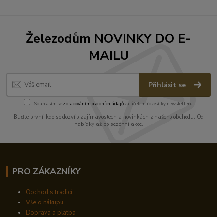
Železodům NOVINKY DO E-
MAILU
Přihlásit se
Souhlasím se
zpracováním osobních údajů
za účelem rozesílky newsletteru.
Buďte první, kdo se dozví o zajímavostech a novinkách z našeho obchodu. Od
nabídky až po sezónní akce.
PRO ZÁKAZNÍKY
Obchod s tradicí
Vše o nákupu
Doprava a platba