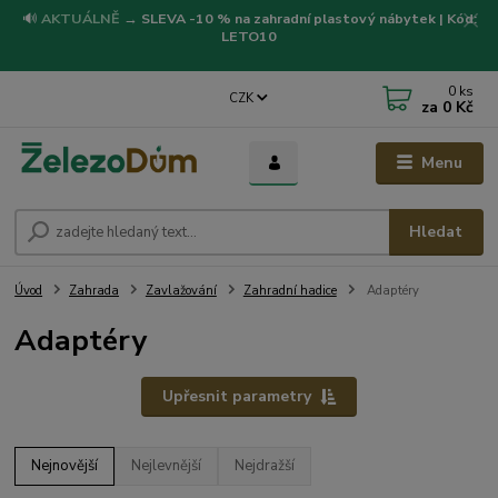
🔊
AKTUÁLNĚ
→
SLEVA -10 % na zahradní plastový nábytek | Kód:
LETO10
0
ks
CZK
za
0 Kč
Menu
Hledat
Úvod
Zahrada
Zavlažování
Zahradní hadice
Adaptéry
Adaptéry
Upřesnit parametry
Nejnovější
Nejlevnější
Nejdražší